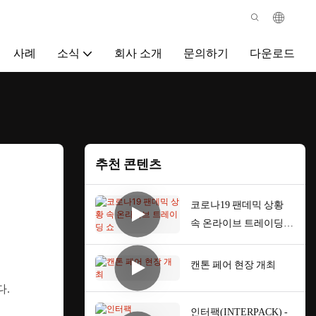
사례
소식
회사 소개
문의하기
다운로드
추천 콘텐츠
코로나19 팬데믹 상황
속 온라이브 트레이딩
쇼
캔톤 페어 현장 개최
.
인터팩(INTERPACK) -