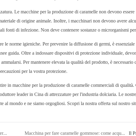
rezzatura. Le macchine per la produzione di caramelle non devono essere
materiale di origine animale. Inoltre, i macchinari non devono avere alc
ali fonti di infezione. Non deve contenere sostanze o microrganismi per
re le norme igieniche. Per prevenire la diffusione di germi, è essenziale 
nee guida. Oltre a indossare dispositivi di protezione individuale, devo
ammalarsi. Per mantenere elevata la qualità del prodotto, è necessario c
precauzioni per la vostra protezione.
stire in macchine per la produzione di caramelle commerciali di qualità.
duttore leader in Cina di attrezzature per l'industria dolciaria. Le nostr
e al mondo e ne siamo orgogliosi. Scopri la nostra offerta sul nostro si
Progettazione igienica e di sicurezza delle attrezzature per pasticceria Yinrich
Macchina per fare caramelle gommose: come acquistarne una?
Il 