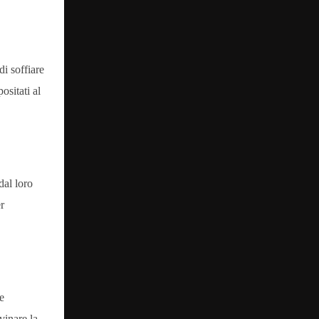
di soffiare
ositati al
dal loro
r
e
vinare la