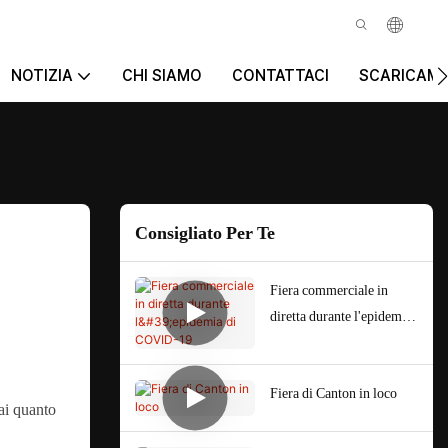
NOTIZIA
CHI SIAMO
CONTATTACI
SCARICAM
Consigliato Per Te
Fiera commerciale in
diretta durante l'epidemia
di COVID-19
Fiera di Canton in loco
sai quanto