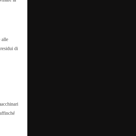
 alle
residui di
macchinari
affinché