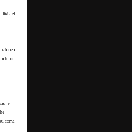
alità del
duzione di
fichino.
uzione
che
e su come