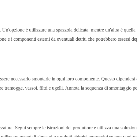
Un'opzione è utilizzare una spazzola delicata, mentre un'altra è quella 
one e i componenti esterni da eventuali detriti che potrebbero essersi dep
essere necessario smontarle in ogni loro componente. Questo dipenderà 
e tramogge, vassoi, filtri e ugelli. Annota la sequenza di smontaggio pe
zzatura. Segui sempre le istruzioni del produttore e utilizza una soluzion
 utilizzare materiali abrasivi o prodotti chimici aggressivi se non vuoi ro