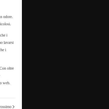
un odore.
icolosi.
che i
no lavarsi
he i
 Con oltre
e
to web.
Prossimo