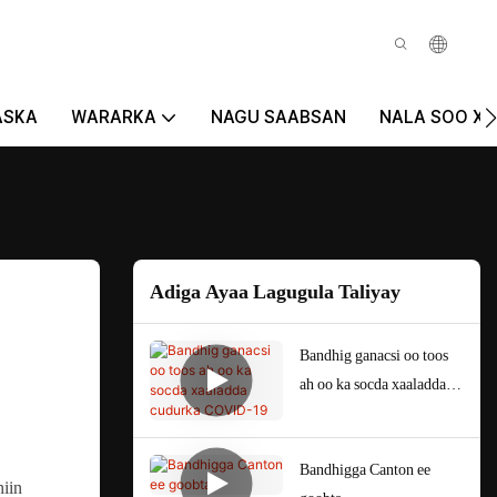
ASKA
WARARKA
NAGU SAABSAN
NALA SOO XIR
Adiga Ayaa Lagugula Taliyay
Bandhig ganacsi oo toos
ah oo ka socda xaaladda
cudurka COVID-19
Bandhigga Canton ee
iin