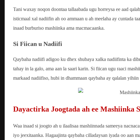
Tani waxay noqon doontaa tallaabada ugu horreysa ee aad qalab
isticmaal xal nadiifin ah oo ammaan u ah meelaha ay cuntada t
inaad burburiso mashiinka ama macmacaanka.
Si Fiican u Nadiifi
Qaybaha nadiifi adigoo ku dhex shubaya xalka nadiifinta ka di
tahay in la galo, ama aan la saari karin. Si fiican ugu raaci mash
markaad nadiifiso, hubi in dhammaan qaybaha ay qalalan yihiin 
Dayactirka Joogtada ah ee Mashiinka
Waa inaad si joogto ah u ilaalisaa mashiinnada sameeya nacnaca
iyo jeexitaanka. Hagaajinta qaybaha cilladaysan iyada oo aan ma