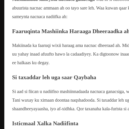
abuurista nacnac ammaan ah oo tayo sare leh. Waa kuwan qaar ka
sameynta nacnaca nadiifka ah:
Faaruqinta Mashiinka Haraaga Dheeraadka a
Makiinada ka faaruqi wixii haraag ama nacnac dheeraad ah. Mid 
uu yahay inaad afuufto hawo la cadaadiyey. Ka digtoonow inaad
ee halkaas ku degay.
Si taxaddar leh uga saar Qaybaha
Si aad si fiican u nadiifiso mashiinnadaada nacnaca ganacsiga, 
Tani waxay ku xirnaan doontaa naqshadooda. Si taxaddar leh uga
shaandheeyayaasha, iyo af-xidhka. Qor taxanaha kala-furista si
Isticmaal Xalka Nadiifinta