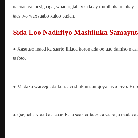
nacnac ganacsigaaga, waad ogtahay sida ay muhiimka u tahay in 
taas iyo waxyaabo kaloo badan.
Sida Loo Nadiifiyo
Mashiinka Samaynt
● Xasuuso inaad ka saarto fiilada korontada oo aad damiso mash
taabto.
● Madaxa wareegtada ku raaci shukumaan qoyan iyo biyo. Hubi i
● Qaybaha xiga kala saar. Kala saar, adigoo ka saaraya madaxa 