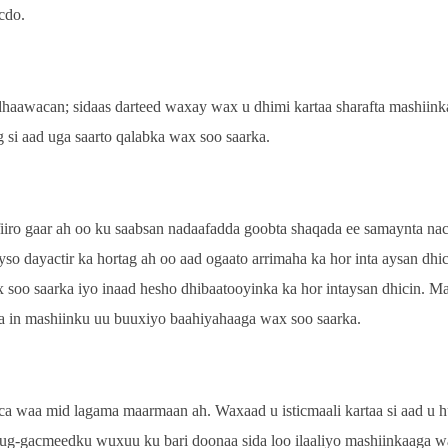
cdo.
dhaawacan; sidaas darteed waxay wax u dhimi kartaa sharafta mashiink
 si aad uga saarto qalabka wax soo saarka.
fiiro gaar ah oo ku saabsan nadaafadda goobta shaqada ee samaynta na
dayactir ka hortag ah oo aad ogaato arrimaha ka hor inta aysan dhici
soo saarka iyo inaad hesho dhibaatooyinka ka hor intaysan dhicin. M
aa in mashiinku uu buuxiyo baahiyahaaga wax soo saarka.
 waa mid lagama maarmaan ah. Waxaad u isticmaali kartaa si aad u h
ug-gacmeedku wuxuu ku bari doonaa sida loo ilaaliyo mashiinkaaga w