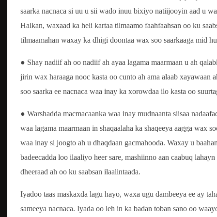
saarka nacnaca si uu u sii wado inuu bixiyo natiijooyin aad u 
Halkan, waxaad ka heli kartaa tilmaamo faahfaahsan oo ku saabs
tilmaamahan waxay ka dhigi doontaa wax soo saarkaaga mid hu
● Shay nadiif ah oo nadiif ah ayaa lagama maarmaan u ah qalab
jirin wax haraaga nooc kasta oo cunto ah ama alaab xayawaan 
soo saarka ee nacnaca waa inay ka xorowdaa ilo kasta oo suurt
● Warshadda macmacaanka waa inay mudnaanta siisaa nadaafadda
waa lagama maarmaan in shaqaalaha ka shaqeeya aagga wax soo s
waa inay si joogto ah u dhaqdaan gacmahooda. Waxay u baahan 
badeecadda loo ilaaliyo heer sare, mashiinno aan caabuq lahay
dheeraad ah oo ku saabsan ilaalintaada.
Iyadoo taas maskaxda lagu hayo, waxa ugu dambeeya ee ay taha
sameeya nacnaca. Iyada oo leh in ka badan toban sano oo waayo