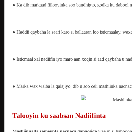
● Ka dib markaad fiilooyinka soo bandhigto, godka ku dabool ma
● Haddii qaybaha la saari karo si ballaaran loo isticmaalay, wa
● Isticmaal xal nadiifin iyo maro aan xoqin si aad qaybaha u nadi
● Marka wax walba la qalajiyo, dib u soo celi mashiinka nacnac
Talooyin ku saabsan Nadiifinta
Mashiinnada sameynta nacnaca ganacsiga
waa in si habboon