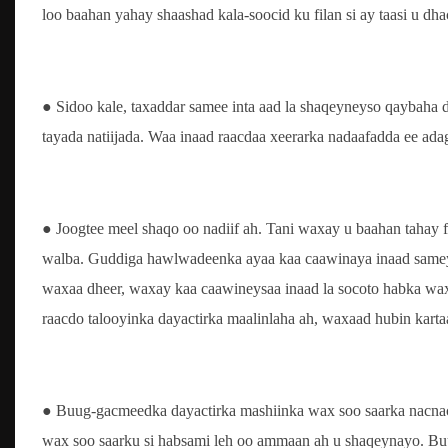
loo baahan yahay shaashad kala-soocid ku filan si ay taasi u dha
● Sidoo kale, taxaddar samee inta aad la shaqeyneyso qaybaha 
tayada natiijada. Waa inaad raacdaa xeerarka nadaafadda ee adag
● Joogtee meel shaqo oo nadiif ah. Tani waxay u baahan tahay 
walba. Guddiga hawlwadeenka ayaa kaa caawinaya inaad sameyso 
waxaa dheer, waxay kaa caawineysaa inaad la socoto habka wax 
raacdo talooyinka dayactirka maalinlaha ah, waxaad hubin kart
● Buug-gacmeedka dayactirka mashiinka wax soo saarka nacnaca
wax soo saarku si habsami leh oo ammaan ah u shaqeynayo. Bu