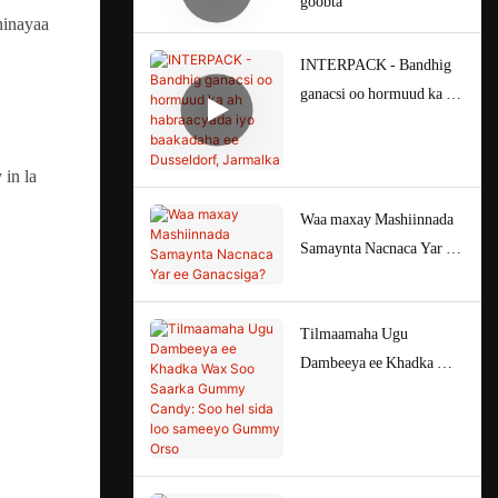
goobta
hinayaa
INTERPACK - Bandhig
ganacsi oo hormuud ka ah
habraacyada iyo
baakadaha ee Dusseldorf,
 in la
Jarmalka
Waa maxay Mashiinnada
Samaynta Nacnaca Yar ee
Ganacsiga?
Tilmaamaha Ugu
Dambeeya ee Khadka Wax
Soo Saarka Gummy
Candy: Soo hel sida loo
sameeyo Gummy Orso