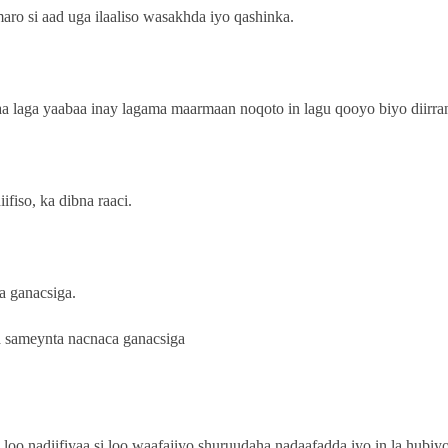
ro si aad uga ilaaliso wasakhda iyo qashinka.
xaa laga yaabaa inay lagama maarmaan noqoto in lagu qooyo biyo diirra
ifiso, ka dibna raaci.
a ganacsiga.
 loo nadiifiyaa si loo waafajiyo shuruudaha nadaafadda iyo in la hubiy