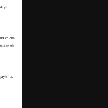
kaaga
mid kalena
haraag ah
 qaybaha.