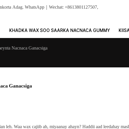
Sonkorta Adag. WhatsApp｜Wechat: +8613801127507,
KHADKA WAX SOO SAARKA NACNACA GUMMY
KIIS
ameynta Nacnaca Ganacsiga
naca Ganacsiga
an leh. Waa wax cajiib ah, miyaanay ahayn? Haddii aad leedahay mash