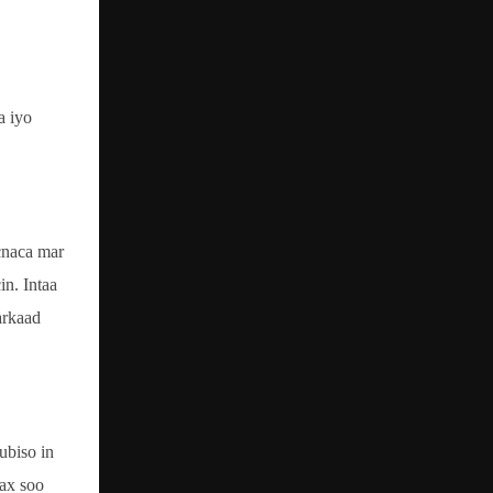
a iyo
cnaca mar
n. Intaa
arkaad
ubiso in
ax soo