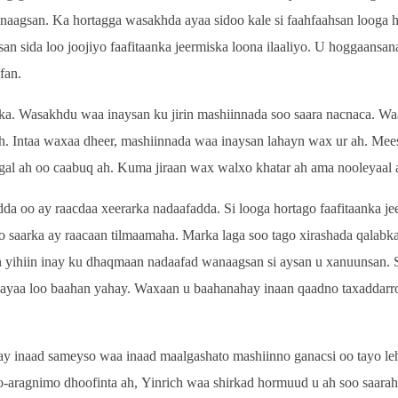
wanaagsan. Ka hortagga wasakhda ayaa sidoo kale si faahfaahsan looga h
an sida loo joojiyo faafitaanka jeermiska loona ilaaliyo. U hoggaansan
fan.
ka. Wasakhdu waa inaysan ku jirin mashiinnada soo saara nacnaca. Wa
ah. Intaa waxaa dheer, mashiinnada waa inaysan lahayn wax ur ah. Me
agal ah oo caabuq ah. Kuma jiraan wax walxo khatar ah ama nooleyaal 
 oo ay raacdaa xeerarka nadaafadda. Si looga hortago faafitaanka je
aarka ay raacaan tilmaamaha. Marka laga soo tago xirashada qalabka i
yihiin inay ku dhaqmaan nadaafad wanaagsan si aysan u xanuunsan. S
n ayaa loo baahan yahay. Waxaan u baahanahay inaan qaadno taxaddarr
y inaad sameyso waa inaad maalgashato mashiinno ganacsi oo tayo le
-aragnimo dhoofinta ah, Yinrich waa shirkad hormuud u ah soo saarah