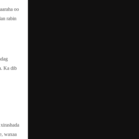
saaraha oo
dan rabin
adag
h. Ka dib
 xirashada
ee, waxaa