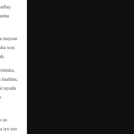
adlay.
aanta
a inaysan
esha wax
ah.
ermiska,
laalinta,
i tayada
o
h oo
a iyo soo