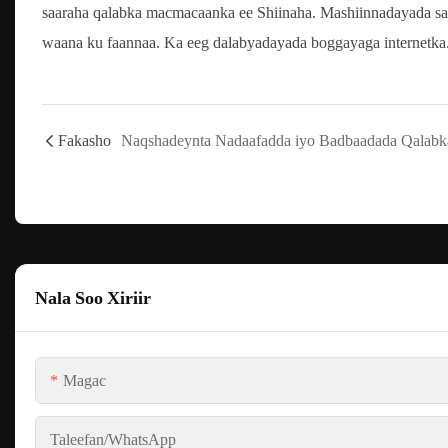
saaraha qalabka macmacaanka ee Shiinaha. Mashiinnadayada sa
waana ku faannaa. Ka eeg dalabyadayada boggayaga internetka
Fakasho
Nala Soo Xiriir
Magac
Taleefan/whatsApp