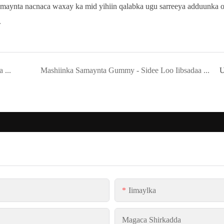
maynta nacnaca waxay ka mid yihiin qalabka ugu sarreeya adduunka 
.
Naqshadeynta Nadaafadda iyo Badbaadada Qalabka Macmacaanka Yinrich
Mashiinka Samaynta Gummy - Sidee Loo Iibsadaa Mid?
U
Iimaylka
Magaca Shirkadda