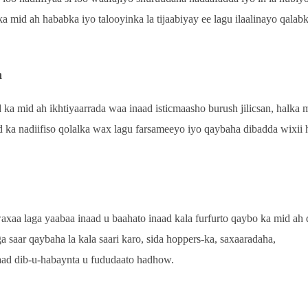
 mid ah hababka iyo talooyinka la tijaabiyay ee lagu ilaalinayo qalab
h
ka mid ah ikhtiyaarrada waa inaad isticmaasho burush jilicsan, halka 
 ka nadiifiso qolalka wax lagu farsameeyo iyo qaybaha dibadda wixii 
waxaa laga yaabaa inaad u baahato inaad kala furfurto qaybo ka mid ah
 saar qaybaha la kala saari karo, sida hoppers-ka, saxaaradaha,
 aad dib-u-habaynta u fududaato hadhow.