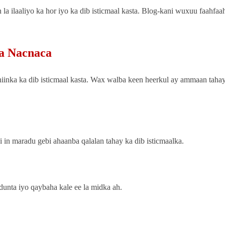
la ilaaliyo ka hor iyo ka dib isticmaal kasta. Blog-kani wuxuu faahfaa
a Nacnaca
iinka ka dib isticmaal kasta. Wax walba keen heerkul ay ammaan tahay
n maradu gebi ahaanba qalalan tahay ka dib isticmaalka.
dunta iyo qaybaha kale ee la midka ah.