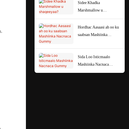
Sidee Khadka
Marshmallow u
shaqeeyaa?
Hordhac Aasaasi ah oo ku
n.
saabsan Mashiinka
Nacnaca Gummy
Sida Loo Isticmaalo
Mashiinka Nacnaca
Gummy
o