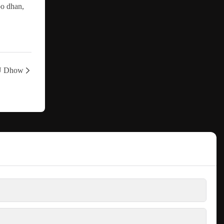
oo dhan,
 Dhow