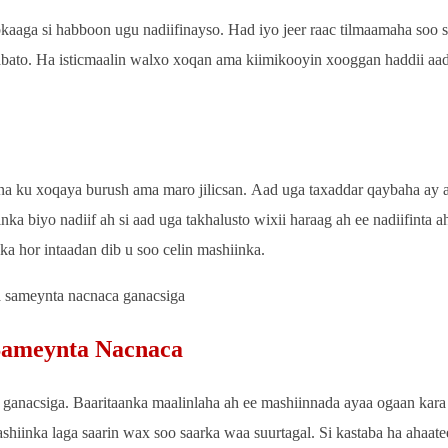
kaaga si habboon ugu nadiifinayso. Had iyo jeer raac tilmaamaha soo 
aabato. Ha isticmaalin walxo xoqan ama kiimikooyin xooggan haddii aa
bna ku xoqaya burush ama maro jilicsan. Aad uga taxaddar qaybaha ay 
iinka biyo nadiif ah si aad uga takhalusto wixii haraag ah ee nadiifinta a
ka hor intaadan dib u soo celin mashiinka.
 Sameynta Nacnaca
 ganacsiga. Baaritaanka maalinlaha ah ee mashiinnada ayaa ogaan kara
shiinka laga saarin wax soo saarka waa suurtagal. Si kastaba ha ahaat