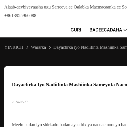
Alaab-qeybiyeyaasha ugu Sarreeya ee Qalabka Macmacaanka ee 
+8613955966088
GURI
BADEECADAHA
YINRICH
Wararka
Dayactirka iyo Nadiifinta Mashiinka S
Dayactirka Iyo Nadiifinta Mashiinka Sameynta Nac
2024-05-27
Meelo badan iyo shirkado badan ayaa bixiya nacnac noocyo bad