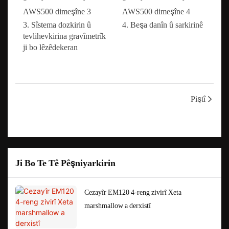
3. Sîstema dozkirin û
4. Beşa danîn û sarkirinê
tevlihevkirina gravîmetrîk
ji bo lêzêdekeran
Piştî
Ji Bo Te Tê Pêşniyarkirin
Cezayîr EM120 4-reng zivirî Xeta
marshmallow a derxistî