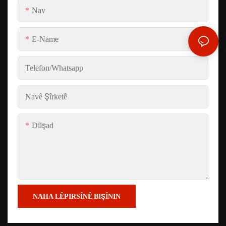
Nav
E-Name
Telefon/whatsapp
Navê Şîrketê
Dilşad
NAHA LÊPIRSÎNÊ BIŞÎNIN