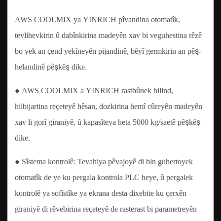
AWS COOLMIX ya YINRICH pîvandina otomatîk,
tevlihevkirin û dabînkirina madeyên xav bi veguhestina rêzê
bo yek an çend yekîneyên pijandinê, bêyî germkirin an pêş-
helandinê pêşkêş dike.
● AWS COOLMIX a YINRICH rastbûnek bilind,
hilbijartina reçeteyê hêsan, dozkirina hemî cûreyên madeyên
xav li gorî giraniyê, û kapasîteya heta 5000 kg/saetê pêşkêş
dike.
● Sîstema kontrolê: Tevahiya pêvajoyê di bin guhertoyek
otomatîk de ye ku pergala kontrola PLC heye, û pergalek
kontrolê ya sofîstîke ya ekrana desta dixebite ku çerxên
giraniyê di rêvebirina reçeteyê de rasterast bi parametreyên