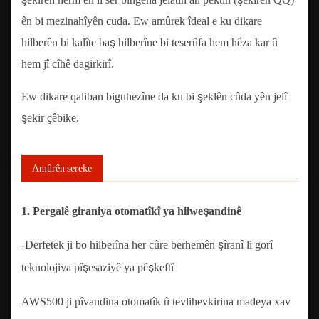
ên bi mezinahîyên cuda. ​​Ew amûrek îdeal e ku dikare
hilberên bi kalîte baş hilberîne bi teserûfa hem hêza kar û
hem jî cîhê dagirkirî.
Ew dikare qaliban biguhezîne da ku bi şeklên cûda yên jelî
şekir çêbike.
Amûrên sereke
1. Pergalê giraniya otomatîkî ya hilweşandinê
-Derfetek ji bo hilberîna her cûre berhemên şîranî li gorî
teknolojiya pîşesaziyê ya pêşkeftî
AWS500 ji pîvandina otomatîk û tevlihevkirina madeya xav