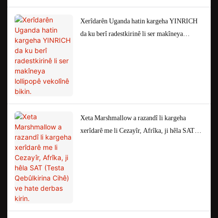
Xerîdarên Uganda hatin kargeha YINRICH
da ku berî radestkirinê li ser makîneya
lollipopê vekolînê bikin.
Xeta Marshmallow a razandî li kargeha
xerîdarê me li Cezayîr, Afrîka, ji hêla SAT
(Testa Qebûlkirina Cihê) ve hate derbas kirin.