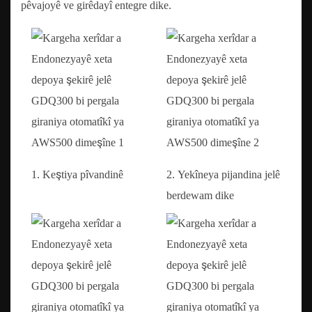
pêvajoyê ve girêdayî entegre dike.
1. Keştiya pîvandinê
2. Yekîneya pijandina jelê
berdewam dike