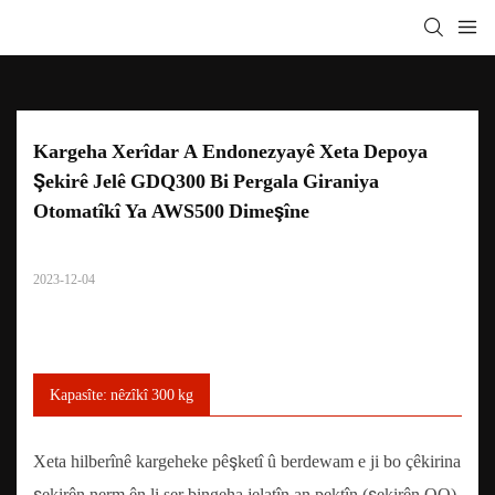
Kargeha Xerîdar A Endonezyayê Xeta Depoya 
Şekirê Jelê GDQ300 Bi Pergala Giraniya 
Otomatîkî Ya AWS500 Dimeşîne
2023-12-04
Kapasîte: nêzîkî 300 kg
Xeta hilberînê kargeheke pêşketî û berdewam e ji bo çêkirina
şekirên nerm ên li ser bingeha jelatîn an pektîn (şekirên QQ)