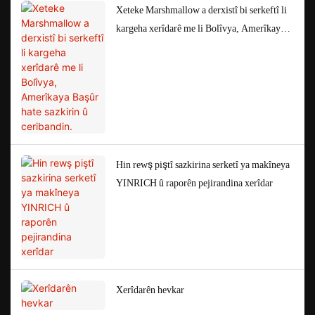
Xeteke Marshmallow a derxistî bi serkeftî li
kargeha xerîdarê me li Bolîvya, Amerîkaya
Başûr hate sazkirin û ceribandin.
Hin rewş piştî sazkirina serketî ya makîneya
YINRICH û raporên pejirandina xerîdar
Xerîdarên hevkar