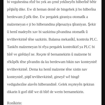
bi veguhestina rêzê bo yek an çend yekîneyên hilberînê bêtir
pêşkêş dike. Ew di heman demê de bingehek ji bo hilberîna
berdewam jî pêk tîne. Ew pergalek giraniya otomatîk a
malzemeyan e ji bo hilberandina pîşesaziya şîraniyan. Şekir
û hemî madeyên xav bi sazkirina pîvandina otomatîk û
tevlihevkirinê têne sazkirin. Balansa mekanîkî, kontrola PLC.
Tankên malzemeyan bi rêya pergalek kontrolkirî ya PLC bi
bîrê ve girêdayî ne. Reçete tê bernamekirin û malzeme bi
rêkûpêk têne pîvandin da ku berdewam bikin nav konteynirê
tevlihevkirinê. Dema ku hemî malzeme têne xistin nav
konteynirê, piştî tevlihevkirinê, girseyê wê hingê
vediguhezîne alavên hilberandinê. Gelek reçeteyên şekiran
dikarin li gorî dilê we di bîrê de werin bernamekirin.
Ronîkirin: