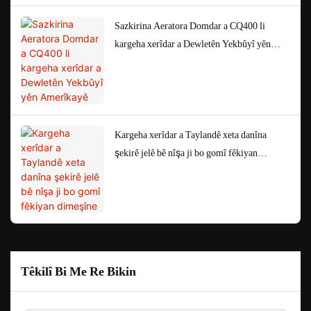
Sazkirina Aeratora Domdar a CQ400 li
kargeha xerîdar a Dewletên Yekbûyî yên
Amerîkayê
Kargeha xerîdar a Taylandê xeta danîna
şekirê jelê bê nîşa ji bo gomî fêkiyan
dimeşîne
Têkilî Bi Me Re Bikin