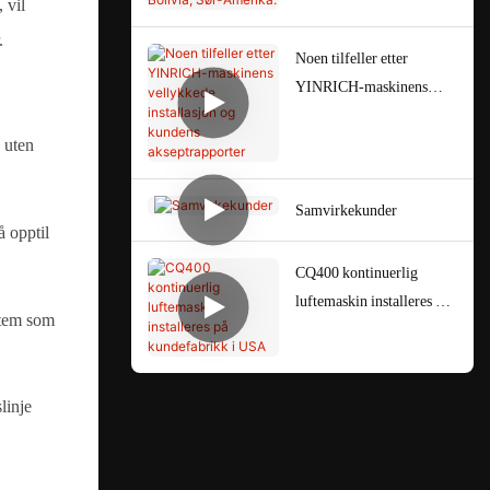
 vil
kundens fabrikk i Bolivia,
.
Sør-Amerika.
Noen tilfeller etter
YINRICH-maskinens
vellykkede installasjon og
kundens akseptrapporter
 uten
Samvirkekunder
 opptil
CQ400 kontinuerlig
luftemaskin installeres på
stem som
kundefabrikk i USA