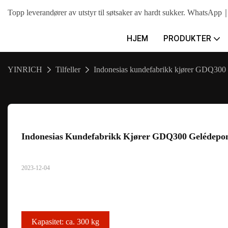
Topp leverandører av utstyr til søtsaker av hardt sukker. What
HJEM
PRODUKTER
YINRICH
Tilfeller
Indonesias kundefabrikk kjører GDQ300
Indonesias Kundefabrikk Kjører GDQ300 Gelédepon
2023-12-04
Kapasitet: ca. 300 kg