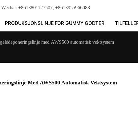
sApp｜Wechat: +8613801127507, +8613955966088
PRODUKSJONSLINJE FOR GUMMY GODTERI
TILFELLE
 gelédeponeringslinje med AWS500 automatisk vektsystem
eringslinje Med AWS500 Automatisk Vektsystem