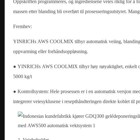
Oppskriften programmeres, og ingrediensene veies riktig for å fort
massen etter blanding bli overført til prosesseringsutstyret. Man
Fremhev:
YINRICHs AWS COOLMIX tilbyr automatisk veiing, blanding og ma
oppvarming eller forhåndsoppløsning.
● YINRICHs AWS COOLMIX tilbyr høy nøyaktighet, enkelt oppskri
5000 kg/t
● Kontrollsystem: Hele prosessen er i en automatisk versjon med
integrerer veiesyklusene i resepthåndteringen direkte koblet til 
1. Veiebeholder