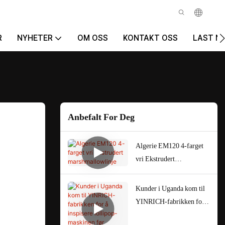
R
NYHETER
OM OSS
KONTAKT OSS
LAST N
Anbefalt For Deg
Algerie EM120 4-farget
vri Ekstrudert
marshmallowlinje
Kunder i Uganda kom til
YINRICH-fabrikken for å
inspisere lollipop-