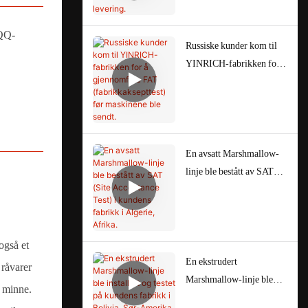
maskinen før levering.
(QQ-
Russiske kunder kom til
YINRICH-fabrikken for å
gjennomføre FAT
(fabrikkaksepttest) før
maskinene ble sendt.
En avsatt Marshmallow-
linje ble bestått av SAT
(Site Acceptance Test) i
kundens fabrikk i Algerie,
Afrika.
også et
En ekstrudert
 råvarer
Marshmallow-linje ble
d minne.
installert og testet på