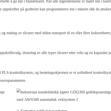
sette å gå inn i blandekaret. Når alle ingrediensene er matet inn i karet,
ge oppskrifter på godteriet kan programmeres inn i minnet slik du ønsker
ting av råvarer med inline-transport til en eller flere kokeenheter,
ftsvalg, dosering av alle typer råvarer etter vekt og en kapasitet på
 PLS-kontrollsystem, og berøringsskjermen er et sofistikert kontrollsy
prosessparametere.
2. Fortsetter gelékokingsenheten