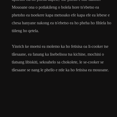
Mouoane ona o potlakileng o bolela hore ts'ebetso ea
phetoho ea tsoekere kapa metsoako efe kapa efe ea lebese e
chesa hanyane nakong ea ts'ebetso ea ho pheha ho fihlela ho
tiileng ho qetela.
Yinrich ke moetsi ea molemo ka ho fetisisa oa li-cooker tse
tšesaane, ea fanang ka lisebelisoa tsa kichine, mochini o
tlatsang libiskiti, sekoahelo sa chokolete, le se-cooker se
tšesaane se nang le phello e ntle ka ho fetisisa ea mouoane.