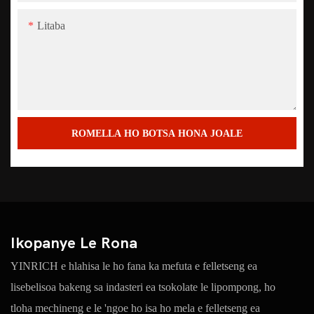
Litaba
ROMELLA HO BOTSA HONA JOALE
Ikopanye Le Rona
YINRICH e hlahisa le ho fana ka mefuta e felletseng ea
lisebelisoa bakeng sa indasteri ea tsokolate le lipompong, ho
tloha mechineng e le 'ngoe ho isa ho mela e felletseng ea