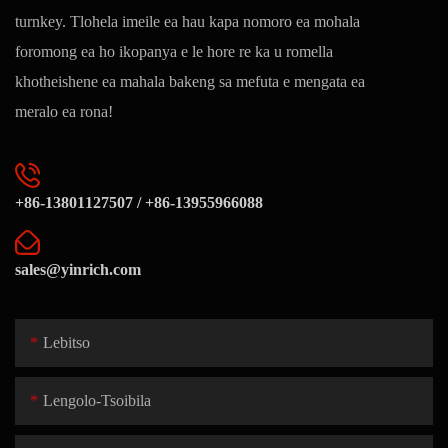
turnkey. Tlohela imeile ea hau kapa nomoro ea mohala
foromong ea ho ikopanya e le hore re ka u romella
khotheishene ea mahala bakeng sa mefuta e mengata ea
meralo ea rona!
+86-13801127507 / +86-13955966088
sales@yinrich.com
Lebitso
Lengolo-Tsoibila