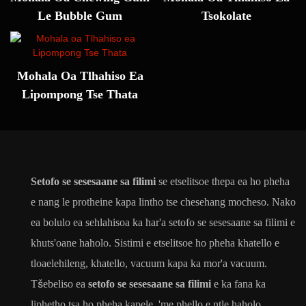
Le Bubble Gum
Tsokolate
Mohala Oa Tlhahiso Ea
Lipompong Tse Thata
Setofo se sesesaane sa filimi
se etselitsoe thepa ea ho pheha
e nang le protheine kapa lintho tse chesehang mocheso. Nako
ea bolulo ea sehlahisoa ka har'a setofo se sesesaane sa filimi e
khuts'oane haholo. Sistimi e etselitsoe ho pheha khatello e
tloaelehileng, khatello, vacuum kapa ka mor'a vacuum.
Tšebeliso ea
setofo se sesesaane sa filimi
e ka fana ka
liphetho tsa ho pheha kapele, 'me phello e ntle haholo.