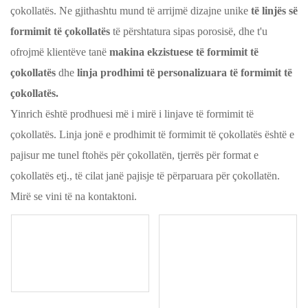
çokollatës. Ne gjithashtu mund të arrijmë dizajne unike
të linjës së
formimit të çokollatës
të përshtatura sipas porosisë, dhe t'u
ofrojmë klientëve tanë
makina ekzistuese të formimit të
çokollatës
dhe
linja prodhimi të personalizuara të formimit të
çokollatës.
Yinrich është prodhuesi më i mirë i linjave të formimit të
çokollatës. Linja jonë e prodhimit të formimit të çokollatës është e
pajisur me tunel ftohës për çokollatën, tjerrës për format e
çokollatës etj., të cilat janë pajisje të përparuara për çokollatën.
Mirë se vini të na kontaktoni.