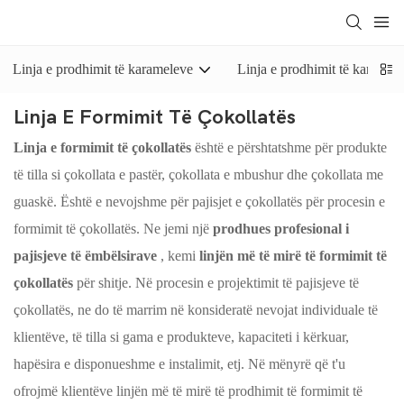
Linja e prodhimit të karameleve
Linja e prodhimit të karamele
Linja E Formimit Të Çokollatës
Linja e formimit të çokollatës
është e përshtatshme për produkte
të tilla si çokollata e pastër, çokollata e mbushur dhe çokollata me
guaskë. Është e nevojshme për pajisjet e çokollatës për procesin e
formimit të çokollatës. Ne jemi një
prodhues profesional i
pajisjeve të ëmbëlsirave
, kemi
linjën më të mirë të formimit të
çokollatës
për shitje. Në procesin e projektimit të pajisjeve të
çokollatës, ne do të marrim në konsideratë nevojat individuale të
klientëve, të tilla si gama e produkteve, kapaciteti i kërkuar,
hapësira e disponueshme e instalimit, etj. Në mënyrë që t'u
ofrojmë klientëve linjën më të mirë të prodhimit të formimit të