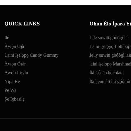
QUICK LINKS
Ohun Èlò Ìpara Yi
Ile
Lile suwiti gbóògì ila
Àwọn Ọjà
Laini iṣelọpọ Lollipop
Laini Iṣelọpọ Candy Gummy
Jelly suwiti gbóògì lai
Àwọn Ọ̀ràn
laini iṣelọpọ Marshma
Awọn Iroyin
Ìlà ìṣẹ̀dá chocolate
Nipa Re
Ìlà ìjẹun àti ìfọ́ gọ́ọ̀mù
Pe Wa
Ṣe Igbasilẹ