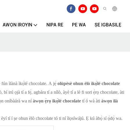
AWỌN IROYIN
NIPA RE
PE WA
ṢE IGBASILẸ
ún ìlànà ìkọ́lé chocolate. A jẹ́
olùpèsè ohun èlò ìkọ́lé chocolate
rú ọjà tí a fẹ́, agbára tí a nílò, àyè tí a lè fi sori ẹ̀rọ chocolate, àti
àwọn oníbàárà wa ní
àwọn ẹ̀rọ ìkọ́lé chocolate
tí ó wà àti
àwọn ìlà
èyí tí í ṣe ohun èlò chocolate tó ti ní ìlọsíwájú. Ẹ kú àbọ̀ sí ọ̀dọ̀ wa.