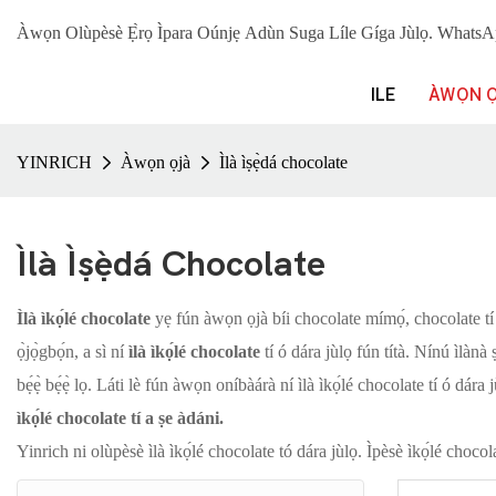
Àwọn Olùpèsè Ẹ̀rọ Ìpara Oúnjẹ Adùn Suga Líle Gíga Jùlọ. Wha
ILE
ÀWỌN 
YINRICH
Àwọn ọjà
Ìlà ìṣẹ̀dá chocolate
Ìlà Ìṣẹ̀dá Chocolate
Ìlà ìkọ́lé chocolate
yẹ fún àwọn ọjà bíi chocolate mímọ́, chocolate tí 
ọ̀jọ̀gbọ́n, a sì ní
ìlà ìkọ́lé chocolate
tí ó dára jùlọ fún títà. Nínú ìlànà 
bẹ́ẹ̀ bẹ́ẹ̀ lọ. Láti lè fún àwọn oníbàárà ní ìlà ìkọ́lé chocolate tí ó dár
ìkọ́lé chocolate tí a ṣe àdáni.
Yinrich ni olùpèsè ìlà ìkọ́lé chocolate tó dára jùlọ. Ìpèsè ìkọ́lé chocola