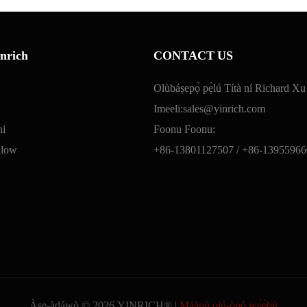
nrich
CONTACT US
Olùbáṣepọ̀ pẹ̀lú Títà ní Richard Xu
Imeeli:
sales@yinrich.com
ni
Foonu Foonu:
llow
+86-13801127507 /
+86-13955966
Àṣẹ-àdáwò © 2026 YINRICH® |
Máàpù ojú-òpó wẹ́ẹ̀bù