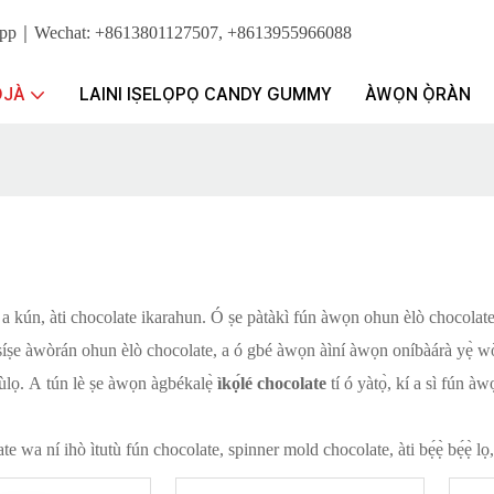
tsApp｜Wechat: +8613801127507, +8613955966088
ỌJÀ
LAINI IṢELỌPỌ CANDY GUMMY
ÀWỌN Ọ̀RÀN
a kún, àti chocolate ikarahun. Ó ṣe pàtàkì fún àwọn ohun èlò chocolate f
ṣíṣe àwòrán ohun èlò chocolate, a ó gbé àwọn àìní àwọn oníbàárà yẹ̀ wò, bí i
a jùlọ. A tún lè ṣe àwọn àgbékalẹ̀
ìkọ́lé chocolate
tí ó yàtọ̀, kí a sì fún 
te wa ní ihò ìtutù fún chocolate, spinner mold chocolate, àti bẹ́ẹ̀ bẹ́ẹ̀ lọ, 