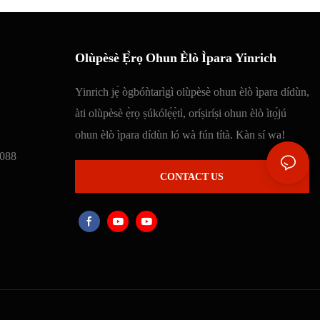
Olùpèsè Ẹ̀rọ Ohun Èlò Ìpara Yinrich
Yinrich jẹ́ ògbóǹtarìgì olùpèsè ohun èlò ìpara dídùn,
àti olùpèsè ẹ̀rọ ṣúkólẹ́ẹ̀tì, oríṣiríṣi ohun èlò ìtọ́jú
ohun èlò ìpara dídùn ló wà fún títà. Kàn sí wa!
088
CONTACT US