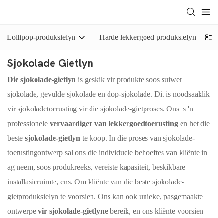
Lollipop-produksielyn
Harde lekkergoed produksielyn
Sjokolade Gietlyn
Die sjokolade-gietlyn
is geskik vir produkte soos suiwer
sjokolade, gevulde sjokolade en dop-sjokolade. Dit is noodsaaklik
vir sjokoladetoerusting vir die sjokolade-gietproses. Ons is 'n
professionele
vervaardiger van lekkergoedtoerusting
en het die
beste
sjokolade-gietlyn
te koop. In die proses van sjokolade-
toerustingontwerp sal ons die individuele behoeftes van kliënte in
ag neem, soos produkreeks, vereiste kapasiteit, beskikbare
installasieruimte, ens. Om kliënte van die beste sjokolade-
gietproduksielyn te voorsien. Ons kan ook unieke, pasgemaakte
ontwerpe
vir sjokolade-gietlyne
bereik, en ons kliënte voorsien