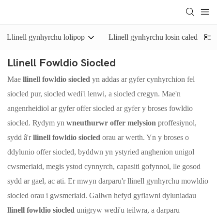
Llinell gynhyrchu lolipop
Llinell gynhyrchu losin caled
Llinell Fowldio Siocled
Mae
llinell fowldio siocled
yn addas ar gyfer cynhyrchion fel
siocled pur, siocled wedi'i lenwi, a siocled cregyn. Mae'n
angenrheidiol ar gyfer offer siocled ar gyfer y broses fowldio
siocled. Rydym yn
wneuthurwr offer melysion
proffesiynol,
sydd â'r
llinell fowldio siocled
orau ar werth. Yn y broses o
ddylunio offer siocled, byddwn yn ystyried anghenion unigol
cwsmeriaid, megis ystod cynnyrch, capasiti gofynnol, lle gosod
sydd ar gael, ac ati. Er mwyn darparu'r llinell gynhyrchu mowldio
siocled orau i gwsmeriaid. Gallwn hefyd gyflawni dyluniadau
llinell fowldio siocled
unigryw wedi'u teilwra, a darparu