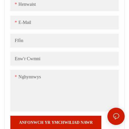
Henwaist
E-Mail
Ffôn
Enw'r Cwmni
Nghynnwys
ANFONWCH YR YMCHWILIAD NAWR