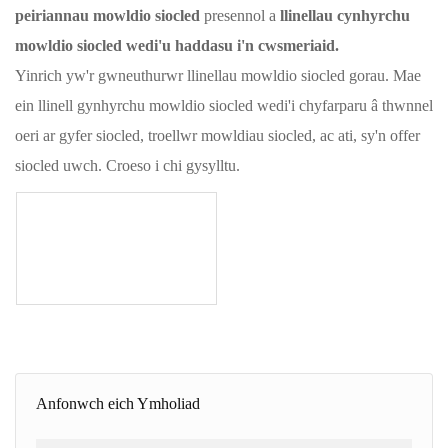
peiriannau mowldio siocled
presennol a
llinellau cynhyrchu
mowldio siocled wedi'u haddasu i'n cwsmeriaid.
Yinrich yw'r gwneuthurwr llinellau mowldio siocled gorau. Mae
ein llinell gynhyrchu mowldio siocled wedi'i chyfarparu â thwnnel
oeri ar gyfer siocled, troellwr mowldiau siocled, ac ati, sy'n offer
siocled uwch. Croeso i chi gysylltu.
Anfonwch eich Ymholiad