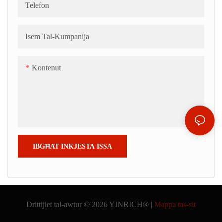
Telefon
Isem Tal-Kumpanija
Kontenut
IBGĦAT INKJESTA ISSA
Drittijiet tal-awtur © 2026 YINRICH® |
Mappa tas-sit