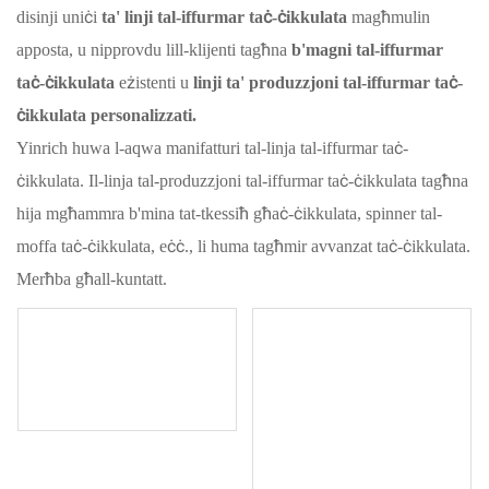
disinji uniċi
ta' linji tal-iffurmar taċ-ċikkulata
magħmulin
apposta, u nipprovdu lill-klijenti tagħna
b'magni tal-iffurmar
taċ-ċikkulata
eżistenti u
linji ta' produzzjoni tal-iffurmar taċ-
ċikkulata personalizzati.
Yinrich huwa l-aqwa manifatturi tal-linja tal-iffurmar taċ-
ċikkulata. Il-linja tal-produzzjoni tal-iffurmar taċ-ċikkulata tagħna
hija mgħammra b'mina tat-tkessiħ għaċ-ċikkulata, spinner tal-
moffa taċ-ċikkulata, eċċ., li huma tagħmir avvanzat taċ-ċikkulata.
Merħba għall-kuntatt.