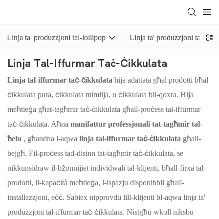
Linja ta' produzzjoni tal-lollipop
Linja ta' produzzjoni ta' ħelu
Linja Tal-Iffurmar Taċ-Ċikkulata
Linja tal-iffurmar taċ-ċikkulata
hija adattata għal prodotti bħal
ċikkulata pura, ċikkulata mimlija, u ċikkulata bil-qoxra. Hija
meħtieġa għat-tagħmir taċ-ċikkulata għall-proċess tal-iffurmar
taċ-ċikkulata. Aħna
manifattur professjonali tat-tagħmir tal-
ħelu
, għandna l-aqwa
linja tal-iffurmar taċ-ċikkulata
għall-
bejgħ. Fil-proċess tad-disinn tat-tagħmir taċ-ċikkulata, se
nikkunsidraw il-bżonnijiet individwali tal-klijenti, bħall-firxa tal-
prodotti, il-kapaċità meħtieġa, l-ispazju disponibbli għall-
installazzjoni, eċċ. Sabiex nipprovdu lill-klijenti bl-aqwa linja ta'
produzzjoni tal-iffurmar taċ-ċikkulata. Nistgħu wkoll niksbu