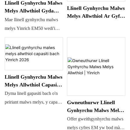
Llinell Gynhyrchu Malws
Llinell Gynhyrchu Malws
Melys Allwthiol Gyda
Melys Allwthiol Ar Gyfer
Llenwad Canolog-Yinrich
Mae llinell gynhyrchu malws
Malws Melys Maint
melys Yinrich EM50 wedi'i
Mawr
chynllunio'n benodol ar gyfer
cynhyrchu malws melys
brechdan. Gan ddefnyddio
llinell gynhyrchu malws melys
allwthio brechdan bwrpasol
Llinell Gynhyrchu Malws
Yinrich, gallwch gynhyrchu
Melys Allwthiol Capasiti
amrywiaeth o gynhyrchion
Bach Yinrich 2026
Dyma linell gapasiti bach o'n
coeth, megis cynhyrchion
Gwneuthurwr Llinell
peiriant malws melys, y capasiti
unlliw, aml-liw, pedwar-lliw
Gynhyrchu Malws Melys
ar 50-100kg yr awr.
wedi'u troelli, a hyd yn oed
Allwthiol | Yinrich
Offer gweithgynhyrchu malws
cynhyrchion allwthio brechdan.
melys cyfres EM yw bod màs