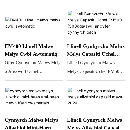
yn cael ei awyru gan awyrydd
YINRICH, yna'n cael ei
rannu'n ffrydiau lluosog. Bydd
blas a lliw yn cael eu
chwistrellu i bob ffrwd. Yna
EM400 Llinell Malws
Llinell Gynhyrchu Malws
gallwch gynhyrchu gwahanol
Melys Cwbl Awtomatig
Melys Capasiti Uchel
fathau deniadol o gynhyrchion
EM500 (500kgs/awr) Ar
Offer Cynhyrchu Malws Melys
Llinell Gynhyrchu Malws
gyda llinell gynhyrchu malws
Gyfer Cynnyrch Bach
o Ansawdd Uchel
Melys Capasiti Uchel EM500
melys allwthiol arbennig
EM400Mae'r llinell gynhyrchu
(500kg/awr) ar gyfer cynnyrch
YINRICH, fel lliw sengl,
malws melys hon wedi'i
bachDyluniad cynllun AM
lliwiau cyfunol, 4 lliw wedi'u
chynllunio i gynhyrchu malws
DDIM; Cydosod a gosod AM
troelli, a hyd yn oed
melys mewn amrywiaeth o
DDIM; Treial Cynhyrchu a
cynhyrchion allwthiol wedi'u
siapiau a llenwadau, gyda
hyfforddiant tîm lleol AM
Cynnyrch Malws Melys
Llinell Gynnyrch Malws
llenwi â chanol. Mae Yinrich
chynhwysedd cynhyrchu hyd
DDIM; Ryseitiau AM
Allwthiol Mini-Haen
Melys Allwthiol Capasiti
yn cynnig atebion peiriannau