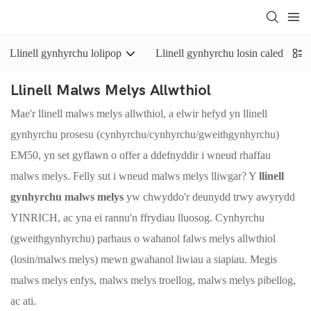
Llinell gynhyrchu lolipop
Llinell gynhyrchu losin caled
Llinell Malws Melys Allwthiol
Mae'r llinell malws melys allwthiol, a elwir hefyd yn llinell
gynhyrchu prosesu (cynhyrchu/cynhyrchu/gweithgynhyrchu)
EM50, yn set gyflawn o offer a ddefnyddir i wneud rhaffau
malws melys. Felly sut i wneud malws melys lliwgar? Y
llinell
gynhyrchu malws melys
yw chwyddo'r deunydd trwy awyrydd
YINRICH, ac yna ei rannu'n ffrydiau lluosog. Cynhyrchu
(gweithgynhyrchu) parhaus o wahanol falws melys allwthiol
(losin/malws melys) mewn gwahanol liwiau a siapiau. Megis
malws melys enfys, malws melys troellog, malws melys pibellog,
ac ati.