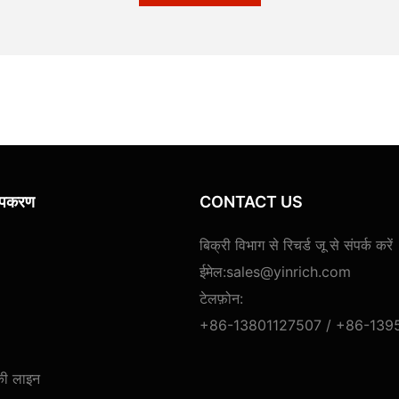
 उपकरण
CONTACT US
बिक्री विभाग से रिचर्ड जू से संपर्क करें
ईमेल:
sales@yinrich.com
टेलफ़ोन:
+86-13801127507 /
+86-139
की लाइन