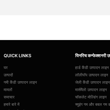
QUICK LINKS
यिनरिच कन्फेक्शनरी
घर
हार्ड कैंडी उत्पादन लाइन
उत्पादों
लॉलीपॉप उत्पादन लाइन
गमी कैंडी उत्पादन लाइन
जेली कैंडी उत्पादन लाइन
मामलों
मार्शमैलो उत्पादन लाइन
समाचार
चॉकलेट मोल्डिंग लाइन
हमारे बारे में
च्युइंग गम और बबल गम 