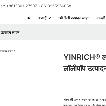
pp｜Wechat: +8613801127507, +8613955966088
घर
उत्पादों
गमी कैंडी उत्पादन लाइन
मामलों
उत्पादन लाइन
YINRICH® लॉली
लॉलीपॉप उत्पाद
विश्व की उन्नत तकनीक को अपनाकर ह
साइजर, एम्बॉसिंग मशीन और बेल्ट कू