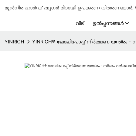
മുൻനിര ഹാർഡ് ഷുഗർ മിഠായി ഉപകരണ വിതരണക്കാർ. Wh
വീട്
ഉൽപ്പന്നങ്ങൾ
YINRICH
YINRICH® ലോലിപോപ്പ് നിർമ്മാണ യന്ത്ര