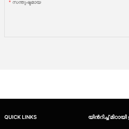
സന്തുഷ്ടമായ
QUICK LINKS
യിൻറിച്ച് മിഠാ