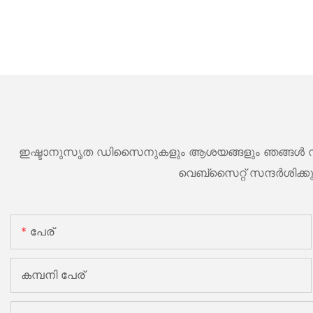
ഇഷ്ടാനുസൃത ഡിസൈനുകളും ആശയങ്ങളും ഞങ്ങൾ സ്വാഗത
വെബ്സൈറ്റ് സന്ദർശിക്
പേര്
കമ്പനി പേര്