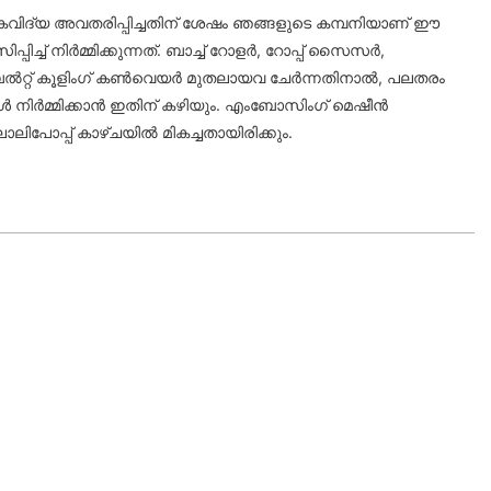
കവിദ്യ അവതരിപ്പിച്ചതിന് ശേഷം ഞങ്ങളുടെ കമ്പനിയാണ് ഈ
്ച് നിർമ്മിക്കുന്നത്. ബാച്ച് റോളർ, റോപ്പ് സൈസർ,
റ്റ് കൂളിംഗ് കൺവെയർ മുതലായവ ചേർന്നതിനാൽ, പലതരം
നിർമ്മിക്കാൻ ഇതിന് കഴിയും. എംബോസിംഗ് മെഷീൻ
 ലോലിപോപ്പ് കാഴ്ചയിൽ മികച്ചതായിരിക്കും.