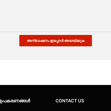
അന്വേഷണം ഇപ്പോൾ അയയ്ക്കുക
യി ഉപകരണങ്ങൾ
CONTACT US