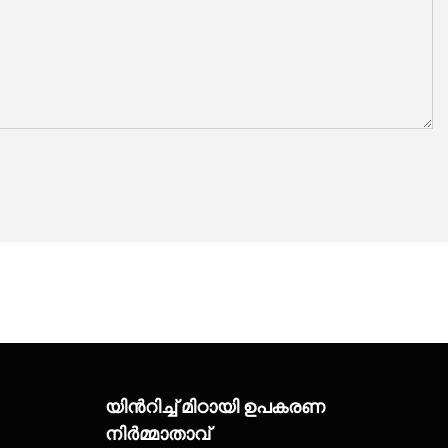
യിൻറിച്ച് മിഠായി ഉപകരണ
നിർമ്മാതാവ്