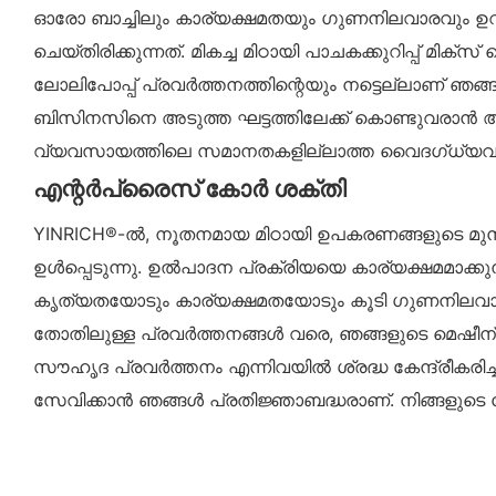
ഓരോ ബാച്ചിലും കാര്യക്ഷമതയും ഗുണനിലവാരവും ഉറപ
ചെയ്തിരിക്കുന്നത്. മികച്ച മിഠായി പാചകക്കുറിപ്പ
ലോലിപോപ്പ് പ്രവർത്തനത്തിന്റെയും നട്ടെല്ലാണ് ഞങ്ങ
ബിസിനസിനെ അടുത്ത ഘട്ടത്തിലേക്ക് കൊണ്ടുവരാൻ
വ്യവസായത്തിലെ സമാനതകളില്ലാത്ത വൈദഗ്ധ്യവും നി
എന്റർപ്രൈസ് കോർ ശക്തി
YINRICH®-ൽ, നൂതനമായ മിഠായി ഉപകരണങ്ങളുടെ മുൻന
ഉൾപ്പെടുന്നു. ഉൽ‌പാദന പ്രക്രിയയെ കാര്യക്ഷമമാക
കൃത്യതയോടും കാര്യക്ഷമതയോടും കൂടി ഗുണനിലവാരമുള്
തോതിലുള്ള പ്രവർത്തനങ്ങൾ വരെ, ഞങ്ങളുടെ മെഷീന
സൗഹൃദ പ്രവർത്തനം എന്നിവയിൽ ശ്രദ്ധ കേന്ദ്രീക
സേവിക്കാൻ ഞങ്ങൾ പ്രതിജ്ഞാബദ്ധരാണ്. നിങ്ങളുടെ