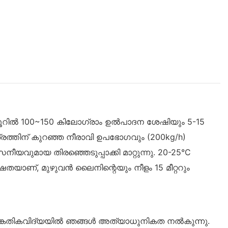
കൂറിൽ 100~150 കിലോഗ്രാം ഉൽപാദന ശേഷിയും 5-15
്രത്തിന് കുറഞ്ഞ നീരാവി ഉപഭോഗവും (200kg/h)
ുമായ തിരഞ്ഞെടുപ്പാക്കി മാറ്റുന്നു. 20-25°C
ഷതയാണ്, മുഴുവൻ ലൈനിന്റെയും നീളം 15 മീറ്ററും
്കേതികവിദ്യയിൽ ഞങ്ങൾ അത്യാധുനികത നൽകുന്നു.