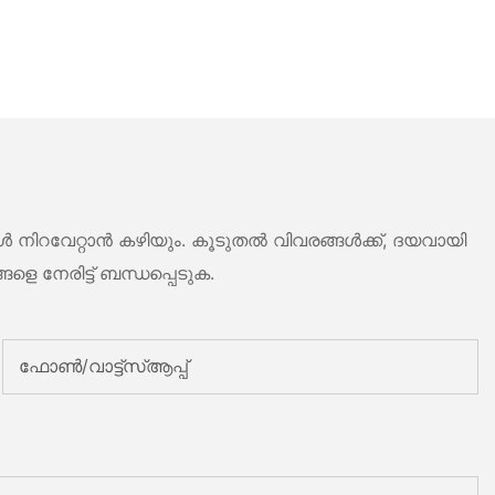
ിറവേറ്റാൻ കഴിയും. കൂടുതൽ വിവരങ്ങൾക്ക്, ദയവായി
നേരിട്ട് ബന്ധപ്പെടുക.
ഫോൺ/വാട്ട്‌സ്ആപ്പ്