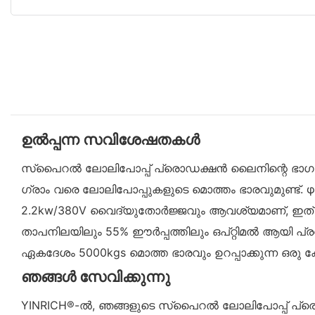
ഉൽപ്പന്ന സവിശേഷതകൾ
സ്പൈറൽ ലോലിപോപ്പ് പ്രൊഡക്ഷൻ ലൈനിന്റെ ഭാഗമായ 
ഗ്രാം വരെ ലോലിപോപ്പുകളുടെ മൊത്തം ഭാരവുമുണ്ട്. 
2.2kw/380V വൈദ്യുതോർജ്ജവും ആവശ്യമാണ്, ഇത് ലോലി
താപനിലയിലും 55% ഈർപ്പത്തിലും ഒപ്റ്റിമൽ ആയി പ്രവ
ഏകദേശം 5000kgs മൊത്ത ഭാരവും ഉറപ്പാക്കുന്ന ഒരു ക
ഞങ്ങൾ സേവിക്കുന്നു
YINRICH®-ൽ, ഞങ്ങളുടെ സ്പൈറൽ ലോലിപോപ്പ് പ്ര