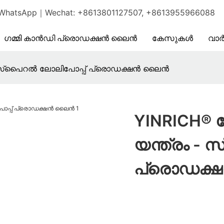
atsApp｜Wechat: +8613801127507, +8613955966088
ഗമ്മി കാൻഡി പ്രൊഡക്ഷൻ ലൈൻ
കേസുകൾ
വാ
ം - സ്പൈറൽ ലോലിപോപ്പ് പ്രൊഡക്ഷൻ ലൈൻ
YINRICH® 
യന്ത്രം -
പ്രൊഡക്