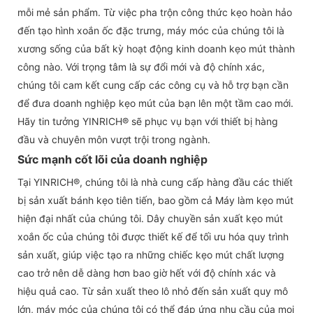
mỗi mẻ sản phẩm. Từ việc pha trộn công thức kẹo hoàn hảo
đến tạo hình xoắn ốc đặc trưng, ​​máy móc của chúng tôi là
xương sống của bất kỳ hoạt động kinh doanh kẹo mút thành
công nào. Với trọng tâm là sự đổi mới và độ chính xác,
chúng tôi cam kết cung cấp các công cụ và hỗ trợ bạn cần
để đưa doanh nghiệp kẹo mút của bạn lên một tầm cao mới.
Hãy tin tưởng YINRICH® sẽ phục vụ bạn với thiết bị hàng
đầu và chuyên môn vượt trội trong ngành.
Sức mạnh cốt lõi của doanh nghiệp
Tại YINRICH®, chúng tôi là nhà cung cấp hàng đầu các thiết
bị sản xuất bánh kẹo tiên tiến, bao gồm cả Máy làm kẹo mút
hiện đại nhất của chúng tôi. Dây chuyền sản xuất kẹo mút
xoắn ốc của chúng tôi được thiết kế để tối ưu hóa quy trình
sản xuất, giúp việc tạo ra những chiếc kẹo mút chất lượng
cao trở nên dễ dàng hơn bao giờ hết với độ chính xác và
hiệu quả cao. Từ sản xuất theo lô nhỏ đến sản xuất quy mô
lớn, máy móc của chúng tôi có thể đáp ứng nhu cầu của mọi