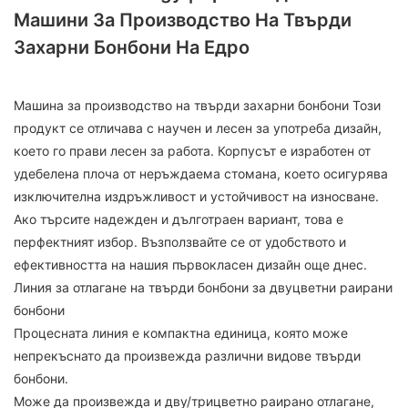
Машини За Производство На Твърди
Захарни Бонбони На Едро
Машина за производство на твърди захарни бонбони Този
продукт се отличава с научен и лесен за употреба дизайн,
което го прави лесен за работа. Корпусът е изработен от
удебелена плоча от неръждаема стомана, което осигурява
изключителна издръжливост и устойчивост на износване.
Ако търсите надежден и дълготраен вариант, това е
перфектният избор. Възползвайте се от удобството и
ефективността на нашия първокласен дизайн още днес.
Линия за отлагане на твърди бонбони за двуцветни раирани
бонбони
Процесната линия е компактна единица, която може
непрекъснато да произвежда различни видове твърди
бонбони.
Може да произвежда и дву/трицветно раирано отлагане,