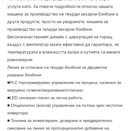
услуги като. За повече подробности относно нашата
машина за производство на твърди захарни бонбони и
други продукти, просто ни уведомете. машина за
производство на твърди захарни бонбони
Висококачественият дизайн с циркулация на горещ
въздух с вентилатор може ефективно да гарантира, че
температурата и влажността вътре в кутията са винаги
равномерни.
Линия за отлагане на твърди бонбони за двуцветни
раирани бонбони
■PLC /програмируемо управление на процеса, налично за
вакуумно готвене/захранване/отлагане;
■LED сензорен панел за лесна работа;
■ Опционално (масов) управление на потока чрез честотни
инвертори;
■ Техники за инжектиране, дозиране и предварително
смесване на линия за пропорционално добавяне на