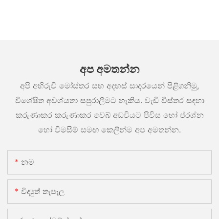
අප අමතන්න
අපි අභිරුචි මෝස්තර සහ අදහස් සාදරයෙන් පිළිගනිමු,
විශේෂිත අවශ්යතා සපුරාලීමට හැකිය. වැඩි විස්තර සඳහා
කරුණාකර කරුණාකර වෙබ් අඩවියට පිවිස හෝ ප්රශ්න
හෝ විමසීම් සමඟ කෙලින්ම අප අමතන්න.
නම
විද්‍යුත් තැපෑල