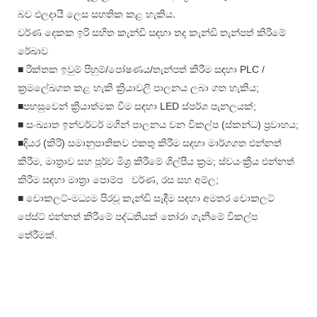
බව ඵලදායී ලෙස සහතික කළ හැකිය.
වර්ණ දෙකක ඉරි සහිත කැන්ඩි සඳහා තද කැන්ඩි තැන්පත් කිරීමේ
රේඛාව
■ රික්තක ඉවුම් පිහුම්/පෝෂණය/තැන්පත් කිරීම සඳහා PLC /
ක්‍රමලේඛගත කළ හැකි ක්‍රියාවලි පාලනය ලබා ගත හැකිය;
■පහසුවෙන් ක්‍රියාත්මක වීම සඳහා LED ස්පර්ශ පැනලයක්;
■ සංඛ්‍යාත ඉන්වර්ටර් මගින් පාලනය වන විකල්ප (ස්කන්ධ) ප්‍රවාහය;
■දියර (කිරි) සමානුපාතිකව එකතු කිරීම සඳහා මාර්ගගත එන්නත්
කිරීම, මාත්‍රාව සහ පූර්ව මිශ්‍ර කිරීමේ ශිල්පීය ක්‍රම; ස්වයංක්‍රීය එන්නත්
කිරීම සඳහා මාත්‍රා පොම්ප
වර්ණ, රස සහ අම්ල;
■
චොකලට්-මධ්‍යම පිරවූ කැන්ඩි සෑදීම සඳහා අමතර චොකලට්
පේස්ට් එන්නත් කිරීමේ පද්ධතියක් තෝරා ගැනීමේ විකල්ප
තේරීමක්.