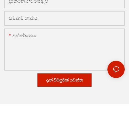
දුරකථනය/වට්ස්ඇප්
සමාගම් නාමය
අන්තර්ගතය
දැන් විමසුමක් යවන්න