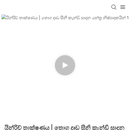
යින්රිච් තාක්ෂණය | තොග දෘඩ සීනි කැන්ඩි සාදන