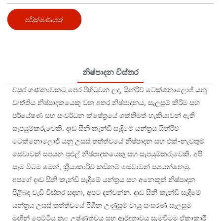
පරීක්ෂණයක්
නිෂ්පාදන විස්තර
වසර ගණනාවකට පෙර පිහිටුවන ලද, යින්රිච් ටෙක්නොලොජි යනු
වෘත්තීය නිෂ්පාදකයෙකු වන අතර නිෂ්පාදනය, සැලසුම් කිරීම සහ
පර්යේෂණ සහ සංවර්ධන ක්ෂේත්‍රයේ ශක්තිමත් හැකියාවන් ඇති
සැපයුම්කරුවෙකි. දෘඩ සීනි කැන්ඩි සෑදීමේ යන්ත්‍රය යින්රිච්
ටෙක්නොලොජි යනු උසස් තත්ත්වයේ නිෂ්පාදන සහ එක්-නැවතුම්
සේවාවක් සපයන පුළුල් නිෂ්පාදකයෙකු සහ සැපයුම්කරුවෙකි. අපි
සෑම විටම මෙන්, ක්‍රියාකාරීව කඩිනම් සේවාවන් සපයන්නෙමු.
අපගේ දෘඩ සීනි කැන්ඩි සෑදීමේ යන්ත්‍රය සහ අනෙකුත් නිෂ්පාදන
පිළිබඳ වැඩි විස්තර සඳහා, අපට දන්වන්න. දෘඩ සීනි කැන්ඩි සෑදීමේ
යන්ත්‍රය උසස් තත්ත්වයේ පිඹින උණුසුම් වායු සංසරණ සැලසුම
මඟින් පෙට්ටිය තුළ උෂ්ණත්වය සහ ආර්ද්‍රතාවය සැමවිටම ඒකාකාරී