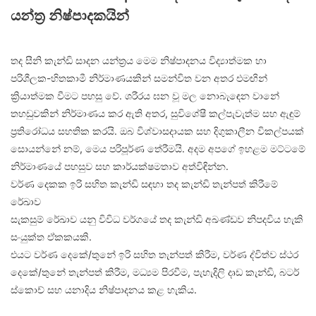
යන්ත්‍ර නිෂ්පාදකයින්
තද සීනි කැන්ඩි සාදන යන්ත්‍රය මෙම නිෂ්පාදනය විද්‍යාත්මක හා
පරිශීලක-හිතකාමී නිර්මාණයකින් සමන්විත වන අතර එමඟින්
ක්‍රියාත්මක වීමට පහසු වේ. ශරීරය ඝන වූ මල නොබැඳෙන වානේ
තහඩුවකින් නිර්මාණය කර ඇති අතර, සුවිශේෂී කල්පැවැත්ම සහ ඇඳුම්
ප්‍රතිරෝධය සහතික කරයි. ඔබ විශ්වාසදායක සහ දිගුකාලීන විකල්පයක්
සොයන්නේ නම්, මෙය පරිපූර්ණ තේරීමයි. අදම අපගේ ඉහළම මට්ටමේ
නිර්මාණයේ පහසුව සහ කාර්යක්ෂමතාව අත්විඳින්න.
වර්ණ දෙකක ඉරි සහිත කැන්ඩි සඳහා තද කැන්ඩි තැන්පත් කිරීමේ
රේඛාව
සැකසුම් රේඛාව යනු විවිධ වර්ගයේ තද කැන්ඩි අඛණ්ඩව නිපදවිය හැකි
සංයුක්ත ඒකකයකි.
එයට වර්ණ දෙකේ/තුනේ ඉරි සහිත තැන්පත් කිරීම, වර්ණ ද්විත්ව ස්ථර
දෙකේ/තුනේ තැන්පත් කිරීම, මධ්‍යම පිරවීම, පැහැදිලි දෘඩ කැන්ඩි, බටර්
ස්කොච් සහ යනාදිය නිෂ්පාදනය කළ හැකිය.