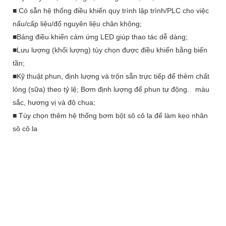
■ Có sẵn hệ thống điều khiển quy trình lập trình/PLC cho việc
nấu/cấp liệu/đổ nguyên liệu chân không;
■Bảng điều khiển cảm ứng LED giúp thao tác dễ dàng;
■Lưu lượng (khối lượng) tùy chọn được điều khiển bằng biến
tần;
■Kỹ thuật phun, định lượng và trộn sẵn trực tiếp để thêm chất
lỏng (sữa) theo tỷ lệ; Bơm định lượng để phun tự động.
màu
sắc, hương vị và độ chua;
■
Tùy chọn thêm hệ thống bơm bột sô cô la để làm kẹo nhân
sô cô la