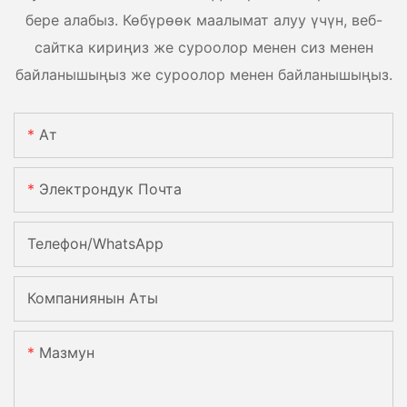
бере алабыз. Көбүрөөк маалымат алуу үчүн, веб-
сайтка кириңиз же суроолор менен сиз менен
байланышыңыз же суроолор менен байланышыңыз.
Ат
Электрондук Почта
Телефон/whatsApp
Компаниянын Аты
Мазмун