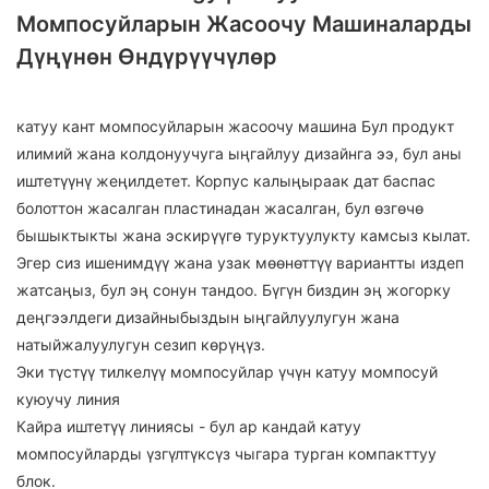
Момпосуйларын Жасоочу Машиналарды
Дүңүнөн Өндүрүүчүлөр
катуу кант момпосуйларын жасоочу машина Бул продукт
илимий жана колдонуучуга ыңгайлуу дизайнга ээ, бул аны
иштетүүнү жеңилдетет. Корпус калыңыраак дат баспас
болоттон жасалган пластинадан жасалган, бул өзгөчө
бышыктыкты жана эскирүүгө туруктуулукту камсыз кылат.
Эгер сиз ишенимдүү жана узак мөөнөттүү вариантты издеп
жатсаңыз, бул эң сонун тандоо. Бүгүн биздин эң жогорку
деңгээлдеги дизайныбыздын ыңгайлуулугун жана
натыйжалуулугун сезип көрүңүз.
Эки түстүү тилкелүү момпосуйлар үчүн катуу момпосуй
куюучу линия
Кайра иштетүү линиясы - бул ар кандай катуу
момпосуйларды үзгүлтүксүз чыгара турган компакттуу
блок.