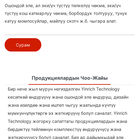
Ошондой эле, ал эки/үч түстүү тилкелүү чөкмө, эки/үч
түстүү кош катмарлуу чөкмө, борбордук толтуруу, тунук
катуу момпосуйлар, майлуу скотч ж.б. чыгара алат.
Сурам
Продукциялардын Чоо-Жайы
Бир нече жыл мурун негизделген Yinrich Technology
кесипкөй өндүрүүчү жана ошондой эле өндүрүш, дизайн
жана изилдөө жана иштеп чыгуу жаатында күчтүү
мүмкүнчүлүктөргө ээ жеткирүүчү болуп саналат. Yinrich
Technology жогорку сапаттагы продукциялардын жана
бирдиктүү тейлөөнүн комплекстүү өндүрүүчүсү жана
жеткирүүчүсү болуп саналат. Биз ар дайымкыдай эле,