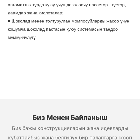
автоматтык түрдө куюу үчүн дозалоочу насостор
түстөр,
даамдар жана кислоталар;
■
Шоколад менен толтурулган момпосуйларды жасоо үчүн
кошумча шоколад пастасын куюу системасын тандоо
мүмкүнчүлүгү
Биз Менен Байланыш
Биз бажы конструкцияларын жана идеяларды
кубаттайбыз жана белгилүү бир талаптарга жооп