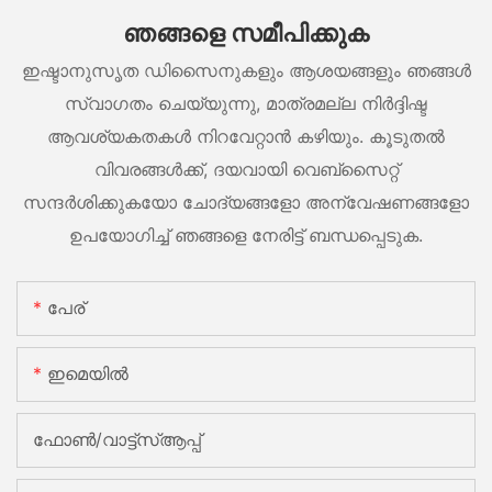
ഞങ്ങളെ സമീപിക്കുക
ഇഷ്ടാനുസൃത ഡിസൈനുകളും ആശയങ്ങളും ഞങ്ങൾ
സ്വാഗതം ചെയ്യുന്നു, മാത്രമല്ല നിർദ്ദിഷ്ട
ആവശ്യകതകൾ നിറവേറ്റാൻ കഴിയും. കൂടുതൽ
വിവരങ്ങൾക്ക്, ദയവായി വെബ്സൈറ്റ്
സന്ദർശിക്കുകയോ ചോദ്യങ്ങളോ അന്വേഷണങ്ങളോ
ഉപയോഗിച്ച് ഞങ്ങളെ നേരിട്ട് ബന്ധപ്പെടുക.
പേര്
ഇമെയിൽ
ഫോൺ/വാട്ട്‌സ്ആപ്പ്