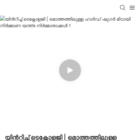
യിൻറിച്ച് ടെക്നോളജി | മൊത്തത്തിലുള്ള