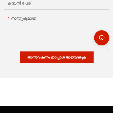
കമ്പനി പേര്
സന്തുഷ്ടമായ
അന്വേഷണം ഇപ്പോൾ അയയ്ക്കുക