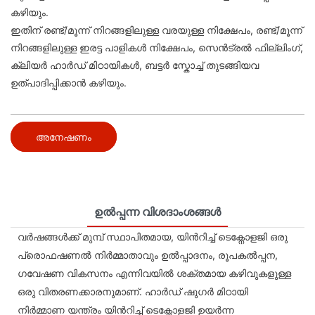
കഴിയും.
ഇതിന് രണ്ട്/മൂന്ന് നിറങ്ങളിലുള്ള വരയുള്ള നിക്ഷേപം, രണ്ട്/മൂന്ന്
നിറങ്ങളിലുള്ള ഇരട്ട പാളികൾ നിക്ഷേപം, സെൻട്രൽ ഫില്ലിംഗ്,
ക്ലിയർ ഹാർഡ് മിഠായികൾ, ബട്ടർ സ്കോച്ച് തുടങ്ങിയവ
ഉത്പാദിപ്പിക്കാൻ കഴിയും.
അനേഷണം
ഉൽപ്പന്ന വിശദാംശങ്ങൾ
വർഷങ്ങൾക്ക് മുമ്പ് സ്ഥാപിതമായ, യിൻറിച്ച് ടെക്നോളജി ഒരു
പ്രൊഫഷണൽ നിർമ്മാതാവും ഉൽപ്പാദനം, രൂപകൽപ്പന,
ഗവേഷണ വികസനം എന്നിവയിൽ ശക്തമായ കഴിവുകളുള്ള
ഒരു വിതരണക്കാരനുമാണ്. ഹാർഡ് ഷുഗർ മിഠായി
നിർമ്മാണ യന്ത്രം യിൻറിച്ച് ടെക്നോളജി ഉയർന്ന