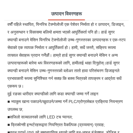
उत्पादन विवरणहरू
वर्षौं पहिले स्थापित, यिनरिच टेक्नोलोजी एक पेशेवर निर्माता हो र उत्पादन, डिजाइन,
र अनुसन्धान र विकासमा बलियो क्षमता भएको आपूर्तिकर्ता पनि हो। हार्ड सुगर
क्यान्डी बनाउने मेसिन यिनरिच टेक्नोलोजी उच्च-गुणस्तरका उत्पादनहरू र एक-स्टप
सेवाको एक व्यापक निर्माता र आपूर्तिकर्ता हो। हामी, सधैं जस्तै, सक्रिय रूपमा
तत्काल सेवाहरू प्रदान गर्नेछौं। हाम्रो हार्ड सुगर क्यान्डी बनाउने मेसिन र अन्य
उत्पादनहरूको बारेमा थप विवरणहरूको लागि, हामीलाई थाहा दिनुहोस्।हार्ड सुगर
क्यान्डी बनाउने मेसिन उच्च-गुणस्तरको ब्लोअर तातो हावा परिसंचरण डिजाइनले
प्रभावकारी रूपमा सुनिश्चित गर्न सक्छ कि बक्स भित्रको तापक्रम र आर्द्रता सधैं
एकरूप छ।
दुई रङका धारीदार क्यान्डीको लागि कडा क्यान्डी जम्मा गर्ने लाइन
■ भ्याकुम खाना पकाउने/खुवाउने/जम्मा गर्ने PLC/प्रोग्रामेबल प्रक्रिया नियन्त्रण
उपलब्ध छ;
■सजिलो सञ्चालनको लागि LED टच प्यानल;
■ फ्रिक्वेन्सी इन्भर्टरहरूद्वारा नियन्त्रित वैकल्पिक (द्रव्यमान) प्रवाह;
■तरल पदार्थ (दूध) को समानुपातिक थपको लागि इन-लाइन इंजेक्शन, डोजिङ र