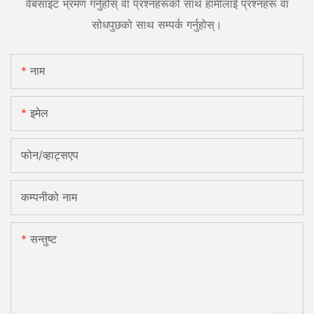
वेबसाइट भ्रमण गर्नुहोस् वा प्रश्नहरूको साथ हामीलाई प्रश्नहरू वा
सोधपुछको साथ सम्पर्क गर्नुहोस्।
नाम
इमेल
फोन/व्हाट्सएप
कम्पनीको नाम
सन्तुष्ट