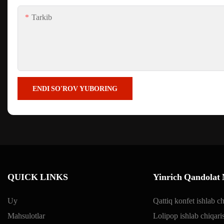
Tarkib
ENDI SO'ROV YUBORING
QUICK LINKS
Yinrich Qandolat 
Uy
Qattiq konfet ishlab ch
Mahsulotlar
Lolipop ishlab chiqaris