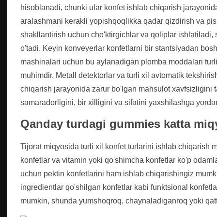
hisoblanadi, chunki ular konfet ishlab chiqarish jarayonida
aralashmani kerakli yopishqoqlikka qadar qizdirish va pishi
shakllantirish uchun cho'ktirgichlar va qoliplar ishlatilad
o'tadi. Keyin konveyerlar konfetlarni bir stantsiyadan bo
mashinalari uchun bu aylanadigan plomba moddalari turli x
muhimdir. Metall detektorlar va turli xil avtomatik tekshiris
chiqarish jarayonida zarur bo'lgan mahsulot xavfsizligini t
samaradorligini, bir xilligini va sifatini yaxshilashga yo
Qanday turdagi gummies katta miqy
Tijorat miqyosida turli xil konfet turlarini ishlab chiqaris
konfetlar va vitamin yoki qo'shimcha konfetlar ko'p odaml
uchun pektin konfetlarini ham ishlab chiqarishingiz mumk
ingredientlar qo'shilgan konfetlar kabi funktsional konfetl
mumkin, shunda yumshoqroq, chaynaladiganroq yoki qatti