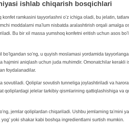
iyasi ishlab chiqarish bosqichlari
onfet ramkasini tayyorlashni o'z ichiga oladi, bu jelatin, tatlandı
mchi moddalarni ma'lum nisbatda aralashtirish orqali amalga osh
iladi. Bu bir xil massa yumshoq konfetni eritish uchun asos bo'l
l bo'lgandan so'ng, u quyish moslamasi yordamida tayyorlang
a hajmini aniqlash uchun juda muhimdir. Omonatchilar kerakli i
an foydalanadilar.
a sovutiladi. Qoliplar sovutish tunneliga joylashtiriladi va harora
t qoliplardagi jelelar tarkibiy qismlarining qattiqlashishiga va q
'ng, jemlar qoliplardan chiqariladi. Ushbu jemlarning ta'mini y
a yog' yoki shakar kabi boshqa ingredientlarni surtish mumkin.