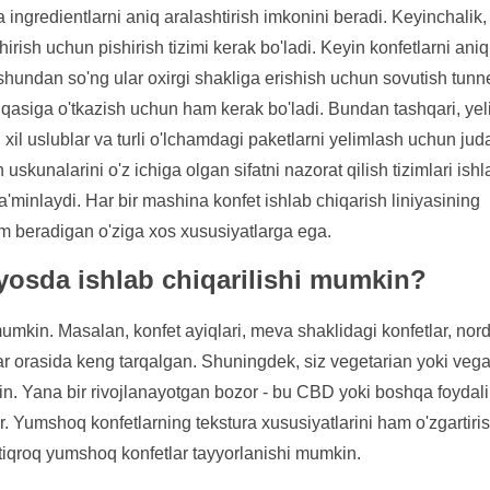
 ingredientlarni aniq aralashtirish imkonini beradi. Keyinchalik,
rish uchun pishirish tizimi kerak bo'ladi. Keyin konfetlarni aniq
i, shundan so'ng ular oxirgi shakliga erishish uchun sovutish tunn
shqasiga o'tkazish uchun ham kerak bo'ladi. Bundan tashqari, ye
il uslublar va turli o'lchamdagi paketlarni yelimlash uchun jud
h uskunalarini o'z ichiga olgan sifatni nazorat qilish tizimlari ishl
a'minlaydi. Har bir mashina konfet ishlab chiqarish liniyasining
rdam beradigan o'ziga xos xususiyatlarga ega.
osda ishlab chiqarilishi mumkin?
h mumkin. Masalan, konfet ayiqlari, meva shaklidagi konfetlar, nor
ar orasida keng tarqalgan. Shuningdek, siz vegetarian yoki veg
in. Yana bir rivojlanayotgan bozor - bu CBD yoki boshqa foydali
ar. Yumshoq konfetlarning tekstura xususiyatlarini ham o'zgartiri
qroq yumshoq konfetlar tayyorlanishi mumkin.