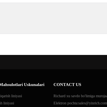
Mahsulotlari Uskunalari
CONTACT US
iqarish liniyasi
Richard xu savdo bo'limiga murojaa
h liniyasi
Elektron pochta:
sales@yinrich.com