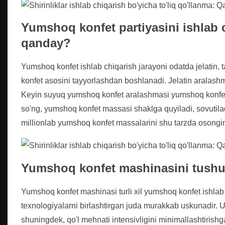
Yumshoq konfet partiyasini ishlab 
qanday?
Yumshoq konfet ishlab chiqarish jarayoni odatda jelatin, t
konfet asosini tayyorlashdan boshlanadi. Jelatin aralashmas
Keyin suyuq yumshoq konfet aralashmasi yumshoq konfet 
so'ng, yumshoq konfet massasi shaklga quyiladi, sovutila
millionlab yumshoq konfet massalarini shu tarzda osongi
Yumshoq konfet mashinasini tush
Yumshoq konfet mashinasi turli xil yumshoq konfet ishlab 
texnologiyalarni birlashtirgan juda murakkab uskunadir. U ar
shuningdek, qo'l mehnati intensivligini minimallashtiris