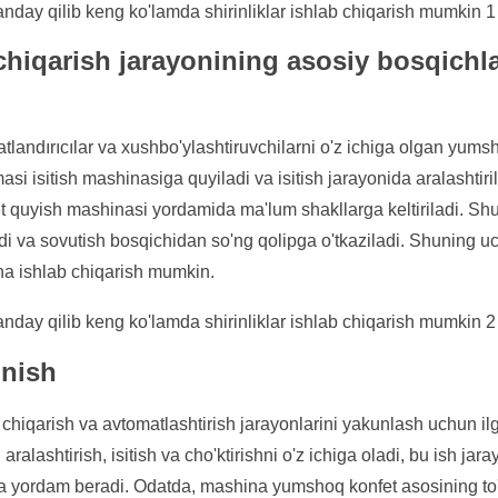
chiqarish jarayonining asosiy bosqichla
atlandırıcılar va xushbo'ylashtiruvchilarni o'z ichiga olgan yums
i isitish mashinasiga quyiladi va isitish jarayonida aralashtiril
quyish mashinasi yordamida ma'lum shakllarga keltiriladi. S
di va sovutish bosqichidan so'ng qolipga o'tkaziladi. Shuning u
na ishlab chiqarish mumkin.
unish
chiqarish va avtomatlashtirish jarayonlarini yakunlash uchun ilg
alashtirish, isitish va cho'ktirishni o'z ichiga oladi, bu ish jara
hga yordam beradi. Odatda, mashina yumshoq konfet asosining to'