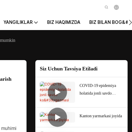
YANGILIKLAR
BIZ HAQIMIZDA
BIZ BILAN BOG&#3
sh mumkin
Siz Uchun Tavsiya Etiladi
rish 
COVID-19 epidemiya
holatida jonli savdo
ko'rgazmasi
Kanton yarmarkasi joyida
g muhimi