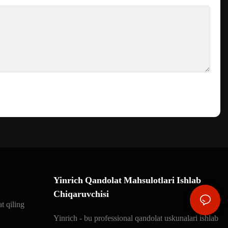
Yinrich Qandolat Mahsulotlari Ishlab
Chiqaruvchisi
t qiling
Yinrich - bu professional qandolat uskunalari ishlab