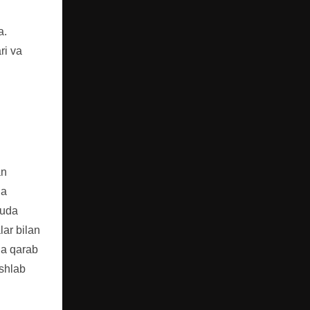
a.
ri va
an
ga
juda
ar bilan
iga qarab
ishlab