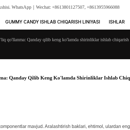
ng yaxshisi. WhatsApp｜Wechat: +8613801127507, +8613955966088
GUMMY CANDY ISHLAB CHIQARISH LINIYASI
ISHLAR
to'liq qo'llanma: Qanday qilib keng ko'lamda shirinliklar ishlab chiqari
anma: Qanday Qilib Keng Ko'lamda Shirinliklar Ishlab Chiqa
komponentlar mavjud. Aralashtirish baklari, ehtimol, ulardan en