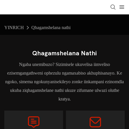
YINRICH
Qhagamshelana nathi
Qhagamshelana Nathi
Ngaba unemibuzo? Sizimisele ukuvelisa iimveliso
ezisemgangathweni ophezulu ngamaxabiso akhuphisanayo. Ke
ngoko, simema ngokunyanisekileyo zonke iinkampani ezinomdla
ukuba ziqhagamshelane nathi ukuze zifumane ulwazi oluthe
kratya.