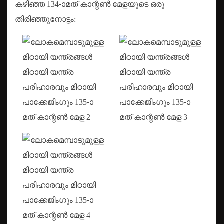
കഴിഞ്ഞ 134-ാമത് കാന്റൺ മേളയുടെ ഒരു
തിരിഞ്ഞുനോട്ടം: