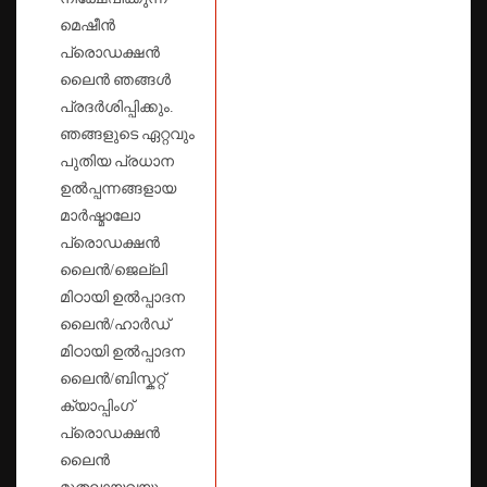
മെഷീൻ
പ്രൊഡക്ഷൻ
ലൈൻ ഞങ്ങൾ
പ്രദർശിപ്പിക്കും.
ഞങ്ങളുടെ ഏറ്റവും
പുതിയ പ്രധാന
ഉൽപ്പന്നങ്ങളായ
മാർഷ്മാലോ
പ്രൊഡക്ഷൻ
ലൈൻ/ജെല്ലി
മിഠായി ഉൽപ്പാദന
ലൈൻ/ഹാർഡ്
മിഠായി ഉൽപ്പാദന
ലൈൻ/ബിസ്കറ്റ്
ക്യാപ്പിംഗ്
പ്രൊഡക്ഷൻ
ലൈൻ