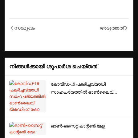
സാമുഖം
അടുത്തത്
നിങ്ങൾക്കായി ശുപാർശ ചെയ്‌തത്
കോവിഡ്-19 പകർച്ചവ്യാധി
സാഹചര്യത്തിൽ ഓൺ‌ലൈവ്
ട്രേഡിംഗ് ഷോ
ഓൺ-സൈറ്റ് കാന്റൺ മേള