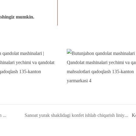
ishingiz mumkin.
Yinrich qandolat mahsulotlari mashinalarini sotishdan keyingi xizmat ko&#39;rsatish
Sanoat yurak shaklidagi konfet ishlab chiqarish liniyasi bo&#39;yicha to&#39;liq qo&#39;llanma
Ke