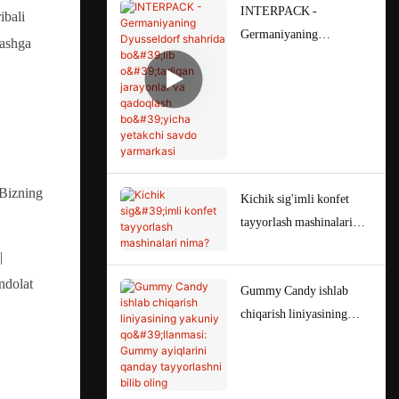
INTERPACK -
ibali
Germaniyaning
rashga
Dyusseldorf shahrida
bo'lib o'tadigan jarayonlar
va qadoqlash bo'yicha
yetakchi savdo yarmarkasi
 Bizning
Kichik sig'imli konfet
tayyorlash mashinalari
nima?
Gummy Candy ishlab
chiqarish liniyasining
yakuniy qo'llanmasi:
Gummy ayiqlarini qanday
tayyorlashni bilib oling