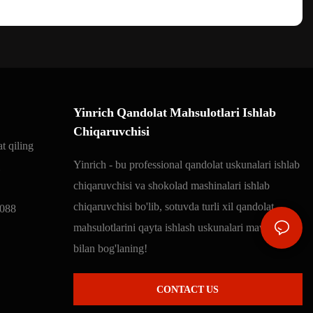
Yinrich Qandolat Mahsulotlari Ishlab
Chiqaruvchisi
t qiling
Yinrich - bu professional qandolat uskunalari ishlab
chiqaruvchisi va shokolad mashinalari ishlab
chiqaruvchisi bo'lib, sotuvda turli xil qandolat
088
mahsulotlarini qayta ishlash uskunalari mavjud. Biz
bilan bog'laning!
CONTACT US