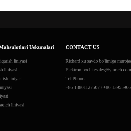
Mahsulotlari Uskunalari
CONTACT US
iqarish liniyasi
Richard xu savdo bo'limiga murojaa
h liniyasi
Elektron pochta:
sales@yinrich.com
arish liniyasi
TellPhone:
iniyasi
+86-13801127507 /
+86-13955966
iyasi
aqich liniyasi