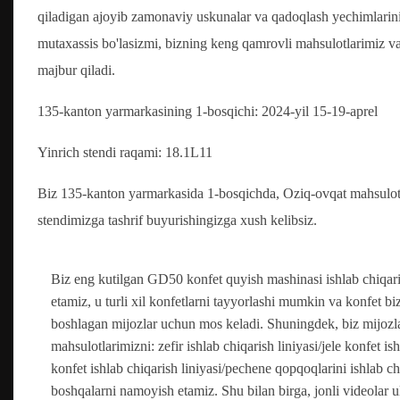
qiladigan ajoyib zamonaviy uskunalar va qadoqlash yechimlarini 
mutaxassis bo'lasizmi, bizning keng qamrovli mahsulotlarimiz va
majbur qiladi.
135-kanton yarmarkasining 1-bosqichi: 2024-yil 15-19-aprel
Yinrich stendi raqami: 18.1L11
Biz 135-kanton yarmarkasida 1-bosqichda, Oziq-ovqat mahsulotla
stendimizga tashrif buyurishingizga xush kelibsiz.
Biz eng kutilgan GD50 konfet quyish mashinasi ishlab chiqari
etamiz, u turli xil konfetlarni tayyorlashi mumkin va konfet bi
boshlagan mijozlar uchun mos keladi. Shuningdek, biz mijozl
mahsulotlarimizni: zefir ishlab chiqarish liniyasi/jele konfet ish
konfet ishlab chiqarish liniyasi/pechene qopqoqlarini ishlab chi
boshqalarni namoyish etamiz. Shu bilan birga, jonli videolar u