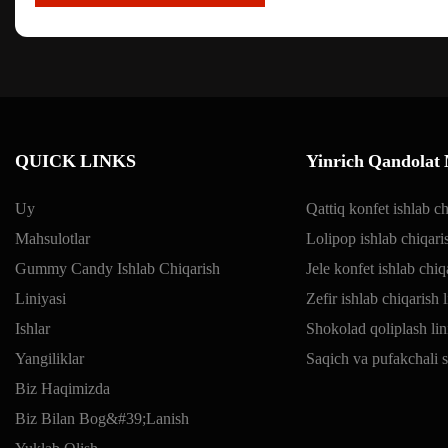
QUICK LINKS
Yinrich Qandolat 
Uy
Qattiq konfet ishlab ch
Mahsulotlar
Lolipop ishlab chiqaris
Gummy Candy Ishlab Chiqarish
Jele konfet ishlab chiq
Liniyasi
Zefir ishlab chiqarish l
Ishlar
Shokolad qoliplash lin
Yangiliklar
Saqich va pufakchali s
Biz Haqimizda
Biz Bilan Bog&#39;lanish