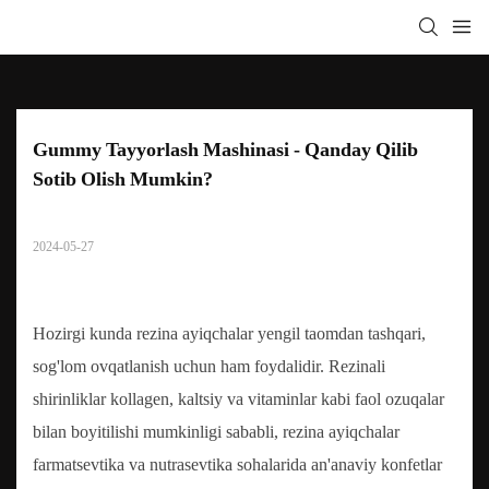
Gummy Tayyorlash Mashinasi - Qanday Qilib 
Sotib Olish Mumkin?
2024-05-27
Hozirgi kunda rezina ayiqchalar yengil taomdan tashqari,
sog'lom ovqatlanish uchun ham foydalidir. Rezinali
shirinliklar kollagen, kaltsiy va vitaminlar kabi faol ozuqalar
bilan boyitilishi mumkinligi sababli, rezina ayiqchalar
farmatsevtika va nutrasevtika sohalarida an'anaviy konfetlar