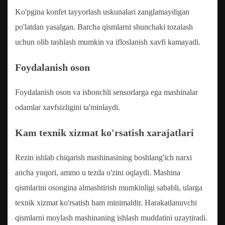
Ko'pgina konfet tayyorlash uskunalari zanglamaydigan
po'latdan yasalgan. Barcha qismlarni shunchaki tozalash
uchun olib tashlash mumkin va ifloslanish xavfi kamayadi.
Foydalanish oson
Foydalanish oson va ishonchli sensorlarga ega mashinalar
odamlar xavfsizligini ta'minlaydi.
Kam texnik xizmat ko'rsatish xarajatlari
Rezin ishlab chiqarish mashinasining boshlang'ich narxi
ancha yuqori, ammo u tezda o'zini oqlaydi. Mashina
qismlarini osongina almashtirish mumkinligi sababli, ularga
texnik xizmat ko'rsatish ham minimaldir. Harakatlanuvchi
qismlarni moylash mashinaning ishlash muddatini uzaytiradi.