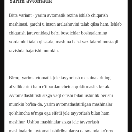
Yarim avtomatik
Bitta variant - yarim avtomatik rezina ishlab chiqarish
mashinasi, garchi u inson aralashuvini talab qilsa ham. Ishlab
chiqarish jarayonidagi ba'zi bosqichlar boshqalarning
yordamini talab qilsa-da, mashina ba'zi vazifalarni mustaqil
ravishda bajarishi mumkin.
Biroq, yarim avtomatik jele tayyorlash mashinalarining
afzalliklarini ham e'tibordan chetda qoldirmaslik kerak.
Avtomatlashtirish sizga vaqt o'tishi bilan ustunlik berishi
mumkin bo'lsa-da, yarim avtomatlashtirilgan mashinalar
qo'shimcha ta'mga ega sifatli jele tayyorlash bilan ham
mashhur. Ushbu mashinalar sizga jele tayyorlash
mashinalarini avtomatlashtirilganlarga qaraganda ko'proq