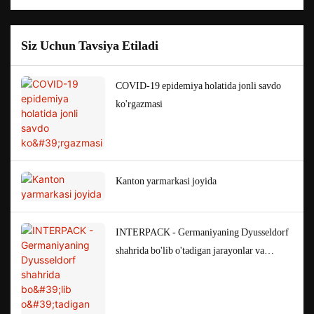
Siz Uchun Tavsiya Etiladi
COVID-19 epidemiya holatida jonli savdo
ko'rgazmasi
Kanton yarmarkasi joyida
INTERPACK - Germaniyaning Dyusseldorf
shahrida bo'lib o'tadigan jarayonlar va
qadoqlash bo'yicha yetakchi savdo
yarmarkasi