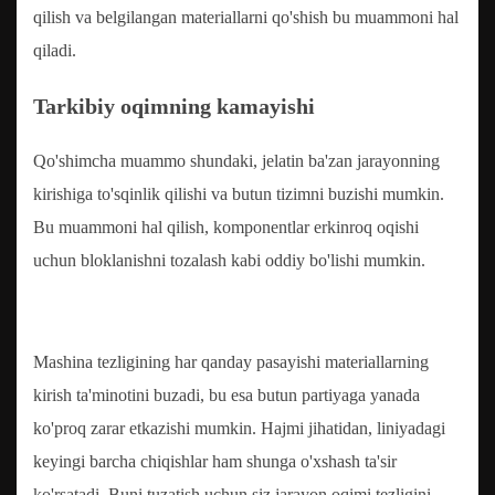
qilish va belgilangan materiallarni qo'shish bu muammoni hal
qiladi.
Tarkibiy oqimning kamayishi
Qo'shimcha muammo shundaki, jelatin ba'zan jarayonning
kirishiga to'sqinlik qilishi va butun tizimni buzishi mumkin.
Bu muammoni hal qilish, komponentlar erkinroq oqishi
uchun bloklanishni tozalash kabi oddiy bo'lishi mumkin.
Mashina tezligining har qanday pasayishi materiallarning
kirish ta'minotini buzadi, bu esa butun partiyaga yanada
ko'proq zarar etkazishi mumkin. Hajmi jihatidan, liniyadagi
keyingi barcha chiqishlar ham shunga o'xshash ta'sir
ko'rsatadi. Buni tuzatish uchun siz jarayon oqimi tezligini