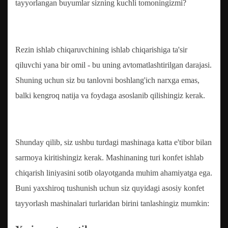
tayyorlangan buyumlar sizning kuchli tomoningizmi?
Rezin ishlab chiqaruvchining ishlab chiqarishiga ta'sir
qiluvchi yana bir omil - bu uning avtomatlashtirilgan darajasi.
Shuning uchun siz bu tanlovni boshlang'ich narxga emas,
balki kengroq natija va foydaga asoslanib qilishingiz kerak.
Shunday qilib, siz ushbu turdagi mashinaga katta e'tibor bilan
sarmoya kiritishingiz kerak. Mashinaning turi konfet ishlab
chiqarish liniyasini sotib olayotganda muhim ahamiyatga ega.
Buni yaxshiroq tushunish uchun siz quyidagi asosiy konfet
tayyorlash mashinalari turlaridan birini tanlashingiz mumkin: