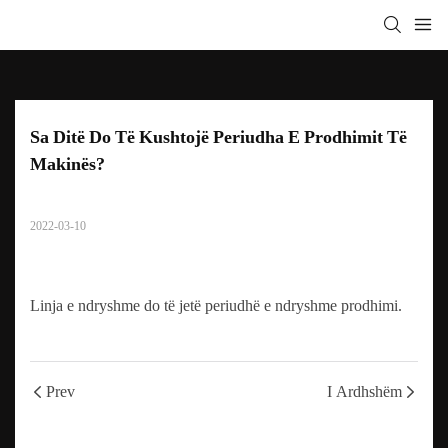
Sa Ditë Do Të Kushtojë Periudha E Prodhimit Të 
Makinës?
2022-03-10
Linja e ndryshme do të jetë periudhë e ndryshme prodhimi.
Prev
I Ardhshëm