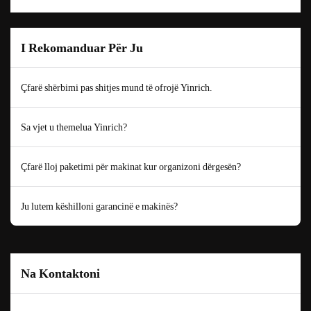
I Rekomanduar Për Ju
Çfarë shërbimi pas shitjes mund të ofrojë Yinrich.
Sa vjet u themelua Yinrich?
Çfarë lloj paketimi për makinat kur organizoni dërgesën?
Ju lutem këshilloni garancinë e makinës?
Na Kontaktoni