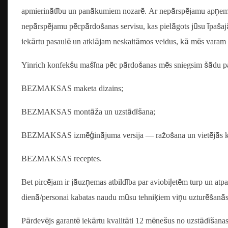
apmierinātību un panākumiem nozarē. Ar nepārspējamu apņemša
nepārspējamu pēcpārdošanas servisu, kas pielāgots jūsu īpašaj
iekārtu pasaulē un atklājam neskaitāmos veidus, kā mēs varam 
Yinrich konfekšu mašīna pēc pārdošanas mēs sniegsim šādu p
BEZMAKSAS maketa dizains;
BEZMAKSAS montāža un uzstādīšana;
BEZMAKSAS izmēģinājuma versija — ražošana un vietējās 
BEZMAKSAS receptes.
Bet pircējam ir jāuzņemas atbildība par aviobiļetēm turp un atp
dienā/personai kabatas naudu mūsu tehniķiem viņu uzturēšanās l
Pārdevējs garantē iekārtu kvalitāti 12 mēnešus no uzstādīšana