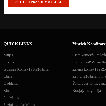
SŪTĪT PIEPRASĪJUMU TAGAD
QUICK LINKS
Yinrich Konditor
Mājas
Cieto konfekšu ražoša
Produkti
Lollipop ražošanas līn
Gumijas Konfekšu Ražošanas
Želejas konfekšu ražoš
Līnija
Zefīru ražošanas līnija
Gadījumi
Šokolādes formēšanas 
Ziņas
Košļājamā gumija un b
Par Mums
Sazinieties Ar Mums