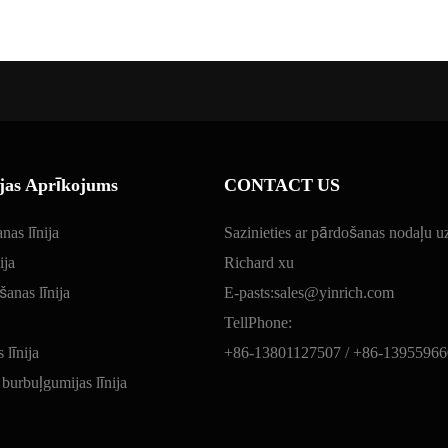
ejas Aprīkojums
CONTACT US
nas līnija
Sazinieties ar pārdošanas nodaļu
ija
Richard xu
anas līnija
E-pasts:
sales@yinrich.com
TellPhone:
līnija
+86-13801127507 /
+86-13955966
urbuļgumijas līnija