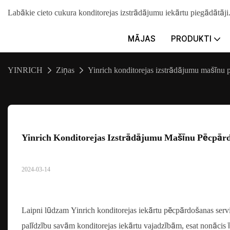
Labākie cieto cukura konditorejas izstrādājumu iekārtu piegādā
MĀJAS
PRODUKTI
YINRICH
Ziņas
Yinrich konditorejas izstrādājumu mašīnu 
Yinrich Konditorejas Izstrādājumu Mašīnu Pēcpārd
2024-03-14
Laipni lūdzam Yinrich konditorejas iekārtu pēcpārdošanas servi
palīdzību savām konditorejas iekārtu vajadzībām, esat nonācis 