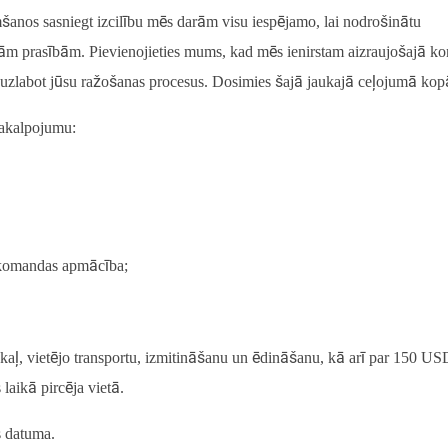
nos sasniegt izcilību mēs darām visu iespējamo, lai nodrošinātu
ām prasībām. Pievienojieties mums, kad mēs ienirstam aizraujošajā kon
uzlabot jūsu ražošanas procesus. Dosimies šajā jaukajā ceļojumā kop
akalpojumu:
komandas apmācība;
akaļ, vietējo transportu, izmitināšanu un ēdināšanu, kā arī par 150 US
aikā pircēja vietā.
s datuma.