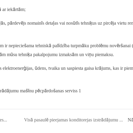
 ar iekārtām;
ļās, pārdevējs nomainīs detaļas vai nosūtīs tehniķus uz pircēja vietu 
ējam ir nepieciešama tehniskā palīdzība turpmāku problēmu novēršanai 
isām mūsu tehniķa pakalpojumu izmaksām un viņu piemaksu.
elektroenerģijas, ūdens, tvaika un saspiesta gaisa krājums, kas ir pie
Kā tiek pagatavots jūsu iecienītākais konfektes konfektes? Visaptverošs ceļvedis konfekšu gatavošanas mašīnās
Visā pasaulē pieejamas konditorejas izstrādājumu mašīnas | Konditorejas izstrādājumu mašīnu risinājumi un konditorejas izstrādājumu iepakojums 135. Kantonas gadatirgus
Nā