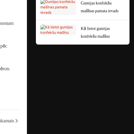
Gumijas konfekšu
mašīnas pamata ievads
remontam
Kā lietot gumijas
konfekšu mašīnu
(pēc
mērots
kamais