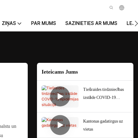
ZIŅAS
PAR MUMS
SAZINIETIES AR MUMS
LEJ
Ieteicams Jums
Tiešraides tirdzniecības
izstāde COVID-19
epidēmijas situācijā
Kantonas gadatirgus uz
balstu un
vietas
su