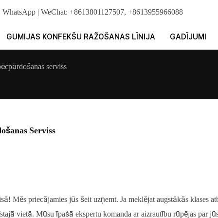
tāji. WhatsApp | WeChat: +8613801127507, +8613955966088
GUMIJAS KONFEKŠU RAŽOŠANAS LĪNIJA
GADĪJUMI
pēcpārdošanas serviss
ošanas Serviss
sā! Mēs priecājamies jūs šeit uzņemt. Ja meklējat augstākās klases at
īstajā vietā. Mūsu īpašā ekspertu komanda ar aizrautību rūpējas par jū