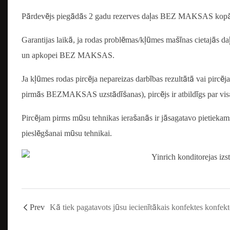
Pārdevējs piegādās 2 gadu rezerves daļas BEZ MAKSAS kopā
Garantijas laikā, ja rodas problēmas/kļūmes mašīnas cietajās da
un apkopei BEZ MAKSAS.
Ja kļūmes rodas pircēja nepareizas darbības rezultātā vai pirc
pirmās BEZMAKSAS uzstādīšanas), pircējs ir atbildīgs par v
Pircējam pirms mūsu tehnikas ierašanās ir jāsagatavo pietiekams 
pieslēgšanai mūsu tehnikai.
Prev