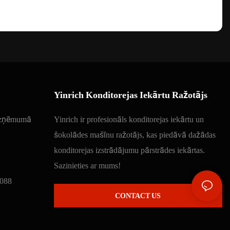
Yinrich Konditorejas Iekārtu Ražotājs
 uzņēmumā
Yinrich ir profesionāls konditorejas iekārtu un
šokolādes mašīnu ražotājs, kas piedāvā dažādas
konditorejas izstrādājumu pārstrādes iekārtas.
Sazinieties ar mums!
088
CONTACT US