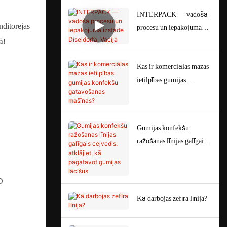
INTERPACK — vadošā
ditorejas
procesu un iepakojuma
izstāde Diseldorfā,
ā!
Vācijā
Kas ir komerciālas mazas
ietilpības gumijas
konfekšu gatavošanas
mašīnas?
Gumijas konfekšu
ražošanas līnijas galīgais
ceļvedis: atklājiet, kā
pagatavot gumijas lācīšus
D
Kā darbojas zefīra līnija?