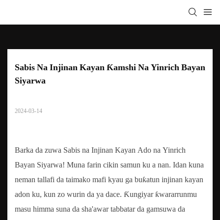
Sabis Na Injinan Kayan Ƙamshi Na Yinrich Bayan 
Siyarwa
2024-03-14
Barka da zuwa Sabis na Injinan Kayan Ado na Yinrich
Bayan Siyarwa! Muna farin cikin samun ku a nan. Idan kuna
neman tallafi da taimako mafi kyau ga buƙatun injinan kayan
adon ku, kun zo wurin da ya dace. Ƙungiyar ƙwararrunmu
masu himma suna da sha'awar tabbatar da gamsuwa da