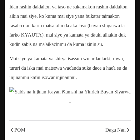
Idan rashin daidaiton ya taso ne sakamakon rashin daidaiton
aikin mai siye, ko kuma mai siye yana buƙatar taimakon
fasaha don ƙarin matsalolin da aka taso (bayan shigarwa ta
farko KYAUTA), mai siye ya kamata ya ɗauki alhakin duk
kuɗin sabis na ma'aikacinmu da kuma izinin su.
Mai siye ya kamata ya shirya isassun wutar lantarki, ruwa,
tururi da iska mai matsewa waɗanda suka dace a haɗa su da
injinanmu kafin isowar injinanmu.
POM
Daga Nan