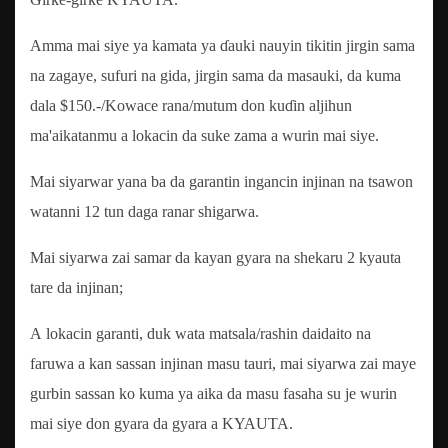
Amma mai siye ya kamata ya ɗauki nauyin tikitin jirgin sama
na zagaye, sufuri na gida, jirgin sama da masauki, da kuma
dala $150.-/Kowace rana/mutum don kuɗin aljihun
ma'aikatanmu a lokacin da suke zama a wurin mai siye.
Mai siyarwar yana ba da garantin ingancin injinan na tsawon
watanni 12 tun daga ranar shigarwa.
Mai siyarwa zai samar da kayan gyara na shekaru 2 kyauta
tare da injinan;
A lokacin garanti, duk wata matsala/rashin daidaito na
faruwa a kan sassan injinan masu tauri, mai siyarwa zai maye
gurbin sassan ko kuma ya aika da masu fasaha su je wurin
mai siye don gyara da gyara a KYAUTA.