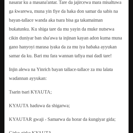
nasarar ku a masana'antar. Tare da jajircewa mara misaltuwa
ga ƙwarewa, muna yin fiye da haka don samar da sabis na
bayan-tallace wanda aka tsara bisa ga takamaiman
buƙatunku. Ku shiga tare da mu yayin da muke nutsewa
cikin duniyar ban sha'awa ta injinan kayan adon kuma muna
gano hanyoyi marasa iyaka da za mu iya haɓaka ayyukan
samar da ku. Bari mu fara wannan tafiya mai daɗi tare!
Injin alewa na Yinrich bayan tallace-tallace za mu lalata
waɗannan ayyukan:
Tsarin tsari KYAUTA;
KYAUTA haɗuwa da shigarwa;
KYAUTAR gwaji - Samarwa da horar da ƙungiyar gida;
Girke-girke KYAUTA.