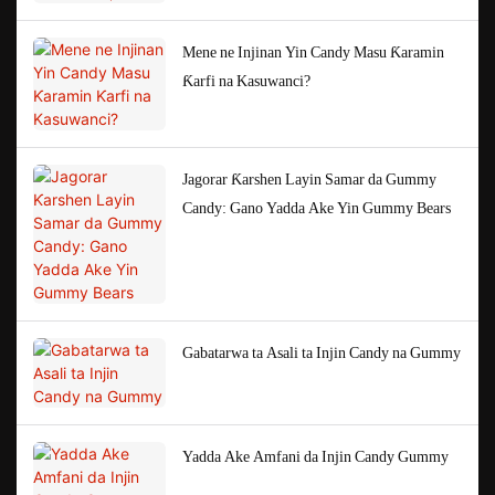
Mene ne Injinan Yin Candy Masu Ƙaramin
Ƙarfi na Kasuwanci?
Jagorar Ƙarshen Layin Samar da Gummy
Candy: Gano Yadda Ake Yin Gummy Bears
Gabatarwa ta Asali ta Injin Candy na Gummy
Yadda Ake Amfani da Injin Candy Gummy