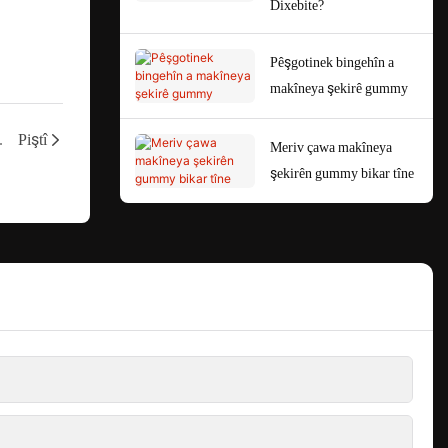
Dixebite?
Pêşgotinek bingehîn a
makîneya şekirê gummy
ê yên Yinrich
Piştî
Meriv çawa makîneya
şekirên gummy bikar tîne