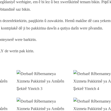
rgîdaniyê werbigire, em ê bi lez û bez xwerûkirinê temam bikin. Piştî
bitandinê saz bikin.
n dezenfektekirin, paqijkirin û zuwakirin. Hemû makîne dê cara yekem 
 kontrplakê dê ji bo pakkirina dawîn a qutiya darîn were pîvandin.
konteynerê were barkirin.
LY de werin pak kirin.