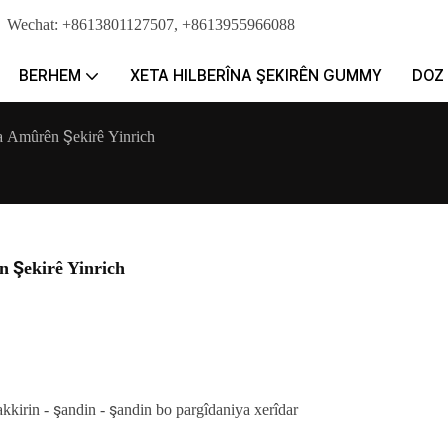
pp｜Wechat: +8613801127507, +8613955966088
BERHEM
XETA HILBERÎNA ŞEKIRÊN GUMMY
DOZ
a Amûrên Şekirê Yinrich
 Şekirê Yinrich
akkirin - şandin - şandin bo pargîdaniya xerîdar