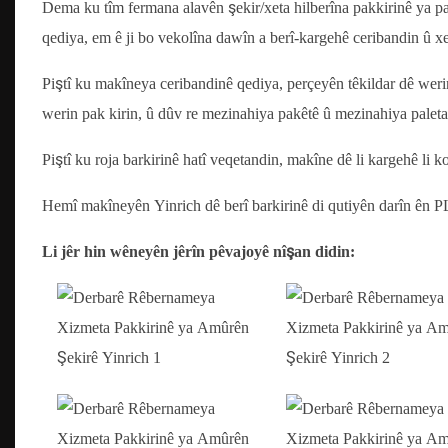
Dema ku tîm fermana alavên şekir/xeta hilberîna pakkirinê ya pa
qediya, em ê ji bo vekolîna dawîn a berî-kargehê ceribandin û xe
Piştî ku makîneya ceribandinê qediya, perçeyên têkildar dê weri
werin pak kirin, û dûv re mezinahiya pakêtê û mezinahiya paleta
Piştî ku roja barkirinê hatî veqetandin, makîne dê li kargehê li 
Hemî makîneyên Yinrich dê berî barkirinê di qutiyên darîn ên P
Li jêr hin wêneyên jêrîn pêvajoyê nîşan didin: