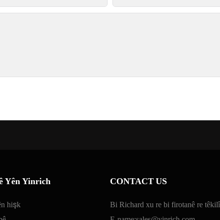
ê Yên Yinrich
CONTACT US
ên hişk
Bi Richard xu re bi firotanê re têkil
pê
E-name:
sales@yinrich.com