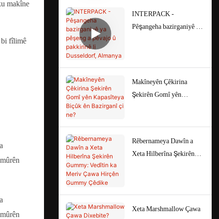
 ku makîne
INTERPACK -
Pêşangeha bazirganiyê ya
pêşeng a pêvajo û
bi fîlimê
pakkirinê li Dusseldorf,
Almanya
Makîneyên Çêkirina
Şekirên Gomî yên
Kapasîteya Biçûk ên
Bazirganî çi ne?
Rêbernameya Dawîn a
Xeta Hilberîna Şekirên
Gummy: Vedîtin ka Meriv
Çawa Hirçên Gummy
Çêdike
Xeta Marshmallow Çawa