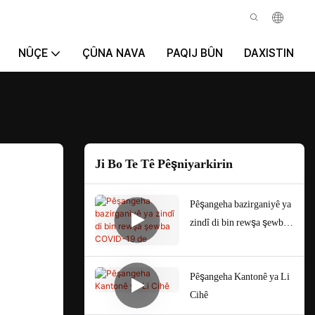
NÛÇE
ÇÛNA NAVA
PAQIJ BÛN
DAXISTIN
Ji Bo Te Tê Pêşniyarkirin
Pêşangeha bazirganiyê ya
zindî di bin rewşa şewba
COVID-19 de
Pêşangeha Kantonê ya Li
Cihê