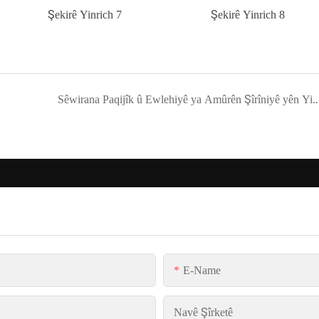
Sêwirana Paqijîk û Ewlehiyê ya Amûrên Şîrîniy
E-Name
Navê Şîrketê