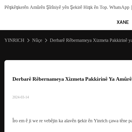
Pêşkêşkerên Amûrên Şîrîniyê yên Şekirê Hişk ên Top. WhatsA
XANE
YINRICH
Nûçe
Derbarê Rêbernameya Xizmeta Pakkirinê y
Derbarê Rêbernameya Xizmeta Pakkirinê Ya Amûrên
2024-03-14
Îro em ê ji we re vebêjin ka alavên şekir ên Yinrich çawa têne p