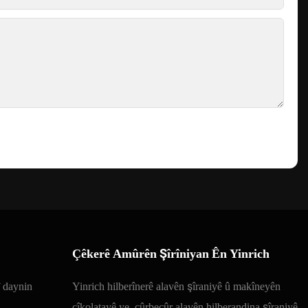
Çêkerê Amûrên Şîrîniyan Ên Yinrich
î daynin
Yinrich hilberînerê alavên şîraniyê û makîneyên
çîkolatayê ye, cûrbecûr alavên hilberandina şîraniyê