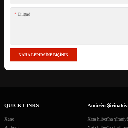
Dilşad
NAHA LÊPIRSÎNÊ BIŞÎNIN
QUICK LINKS
Amûrên Şîrînahîy
Xane
Xeta hilberîna şîraniy
Berhem
Xeta hilberîna Lollipo