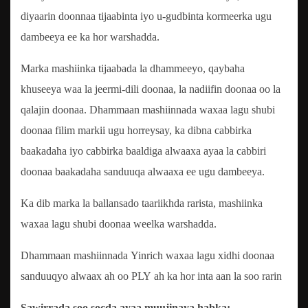
diyaarin doonnaa tijaabinta iyo u-gudbinta kormeerka ugu
dambeeya ee ka hor warshadda.
Marka mashiinka tijaabada la dhammeeyo, qaybaha
khuseeya waa la jeermi-dili doonaa, la nadiifin doonaa oo la
qalajin doonaa. Dhammaan mashiinnada waxaa lagu shubi
doonaa filim markii ugu horreysay, ka dibna cabbirka
baakadaha iyo cabbirka baaldiga alwaaxa ayaa la cabbiri
doonaa baakadaha sanduuqa alwaaxa ee ugu dambeeya.
Ka dib marka la ballansado taariikhda rarista, mashiinka
waxaa lagu shubi doonaa weelka warshadda.
Dhammaan mashiinnada Yinrich waxaa lagu xidhi doonaa
sanduuqyo alwaax ah oo PLY ah ka hor inta aan la soo rarin
Sawirrada soo socda ayaa muujinaya habka: