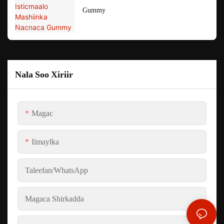
Gummy
Nala Soo Xiriir
Magac
Iimaylka
Taleefan/whatsApp
Magaca Shirkadda