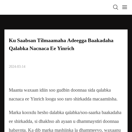
Ku Saabsan Tilmaamaha Adeegga Baakadaha 
Qalabka Nacnaca Ee Yinrich
2024-03-14
Maanta waxaan idiin soo gudbin doonnaa sida qalabka
nacnaca ee Yinrich loogu soo raro shirkadda macaamiisha.
Marka kooxdu hesho dalabka qalabka/soo-saarka baakadaha
ee shirkadda, si dhakhso ah ayaan u dhammaystiri doonnaa
habaynta. Ka dib marka mashiinka la dhammeeyo, waxaanu