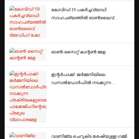
കോവിഡ്-19 പകർച്ചവ്യാധി
സാഹചര്യത്തിൽ ഓൺ‌ലൈവ്
ട്രേഡിംഗ് ഷോ
ഓൺ-സൈറ്റ് കാന്റൺ മേള
ഇന്റർപാക്ക്- ജർമ്മനിയിലെ
ഡസൽഡോർഫിൽ നടക്കുന്ന
പ്രക്രിയകളുടെയും
പാക്കേജിംഗിന്റെയും പ്രമുഖ
വ്യാപാരമേള
വാണിജ്യ ചെറുകിട ശേഷിയുള്ള ഗമ്മി