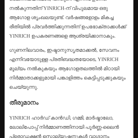
നൽകുന്നതിന് YINRICH-ന് വിപുലമായ ഒരു
ആഗോള ശൃംഖലയുണ്ട്. വർഷങ്ങളോളം മികച്ച
രീതിയിൽ പ്രവർത്തിക്കുന്നതിന് ഉപഭോക്താക്കൾക്ക്
YINRICH ഉപകരണങ്ങളെ ആശ്രയിക്കാനാകും.
ഗുണനിലവാരം, ഇഷ്ടാനുസൃതമാക്കൽ, സേവനം
എന്നിവയോടുള്ള പ്രതിബദ്ധതയോടെ, YINRICH
മൂല്യം നൽകുകയും ആഗോളതലത്തിൽ മിഠായി
നിർമ്മാതാക്കളുമായി പങ്കാളിത്തം കെട്ടിപ്പടുക്കുകയും
ചെയ്യുന്നു.
തീരുമാനം
YINRICH ഹാർഡ് കാൻഡി, ഗമ്മി, മാർഷ്മാലോ,
ലോലിപോപ്പ് നിർമ്മാണത്തിനായി പൂർണ്ണ-ലൈൻ
പ്രൊഡക്ഷൻ സൊല്യൂഷനുകൾ വാഗ്ദാനം