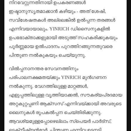
നിറവേറ്റുന്നതിനായി ഉപകരണങ്ങൾ
ഇഷ്ടാനുസൃതമാക്കാൻ കഴിയും - അത് ശേഷി,
സവിശേഷതകൾ അല്ലെങ്കിൽ ഉൽപ്പന്ന തരങ്ങൾ
എന്നിവയായാലും. YINRICH ഡിസൈനുകളിൽ
ഉപഭോക്താക്കളുമായി അടുത്ത് സഹകരിക്കുകയും
പൂർണ്ണമായ ഉൽ‌പാദനം പുറത്തിറങ്ങുന്നതുവരെ
പിന്തുണ നൽകുകയും ചെയ്യുന്നു.
വിൽപ്പനാനന്തര സേവനത്തിനും
പരിപാലനക്ഷമതയ്ക്കും YINRICH മുൻഗണന
നൽകുന്നു. വേഗത്തിലുള്ള മാറ്റങ്ങൾ,
എളുപ്പത്തിലുള്ള വൃത്തിയാക്കൽ, സൗകര്യപ്രദമായ
അറ്റകുറ്റപ്പണി ആക്‌സസ് എന്നിവയ്‌ക്കായി അവരുടെ
ലൈനുകൾ രൂപകൽപ്പന ചെയ്‌തിരിക്കുന്നു.
ആവശ്യമുള്ളപ്പോഴെല്ലാം സ്പെയർ പാർട്‌സ്,
ടെക്‌നീഷ്യൻമാർ, പിന്തുണ എന്നിവ ഉടനടി