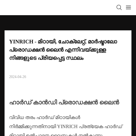
YINRICH - മിഠായി, ചോക്ലേറ്റ്, മാർഷ്മാലോ 
പ്രൊഡക്ഷൻ ലൈൻ എന്നിവയ്‌ക്കുള്ള 
നിങ്ങളുടെ പ്രിയപ്പെട്ട സ്ഥലം
2024-04-26
ഹാർഡ് കാൻഡി പ്രൊഡക്ഷൻ ലൈൻ
വിവിധ തരം ഹാർഡ് മിഠായികൾ
നിർമ്മിക്കുന്നതിനായി YINRICH പ്രത്യേക ഹാർഡ്
മിഠായി ഉൽ‌പാദന ലൈനുകൾ നൽകുന്നു.