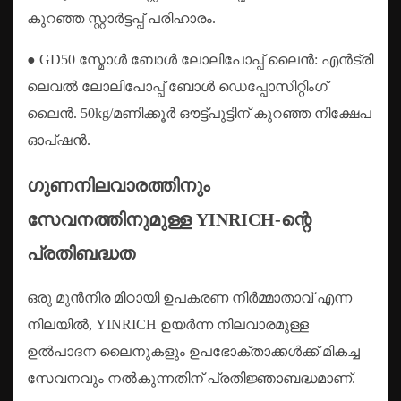
കുറഞ്ഞ സ്റ്റാർട്ടപ്പ് പരിഹാരം.
● GD50 സ്മോൾ ബോൾ ലോലിപോപ്പ് ലൈൻ: എൻട്രി
ലെവൽ ലോലിപോപ്പ് ബോൾ ഡെപ്പോസിറ്റിംഗ്
ലൈൻ. 50kg/മണിക്കൂർ ഔട്ട്‌പുട്ടിന് കുറഞ്ഞ നിക്ഷേപ
ഓപ്ഷൻ.
ഗുണനിലവാരത്തിനും
സേവനത്തിനുമുള്ള YINRICH-ന്റെ
പ്രതിബദ്ധത
ഒരു മുൻനിര മിഠായി ഉപകരണ നിർമ്മാതാവ് എന്ന
നിലയിൽ, YINRICH ഉയർന്ന നിലവാരമുള്ള
ഉൽ‌പാദന ലൈനുകളും ഉപഭോക്താക്കൾക്ക് മികച്ച
സേവനവും നൽകുന്നതിന് പ്രതിജ്ഞാബദ്ധമാണ്.