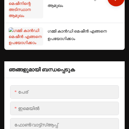
ആമുഖം
ഗമ്മി കാൻഡി മെഷീൻ എങ്ങനെ
ഉപയോഗിക്കാം
ഞങ്ങളുമായി ബന്ധപ്പെടുക
പേര്
ഇമെയിൽ
ഫോൺ/വാട്ട്‌സ്ആപ്പ്