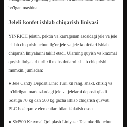
bo'lgan mashina.
Jeleli konfet ishlab chiqarish liniyasi
YINRICH jelatin, pektin va karragenan asosidagi jele va jele
ishlab chiqarish uchun ilg'or jele va jele konfetlari ishlab
chiqarish liniyalarini taklif etadi. Ularning quyish va kraxmal
quyish liniyalari turli xil mahsulotlarni ishlab chiqarishi
mumkin, jumladan:
● Jele Candy Deposit Line: Turli xil rang, shakl, chiziq va
to'ldirilgan markazlardagi jele va jelelarni deposit qiladi.
Soatiga 70 kg dan 500 kg gacha ishlab chiqarish quvvati.
PLC boshqaruv elementlari bilan ishlatish oson.
● SM500 Kraxmal Qoliplash Liniyasi: Tejamkorlik uchun