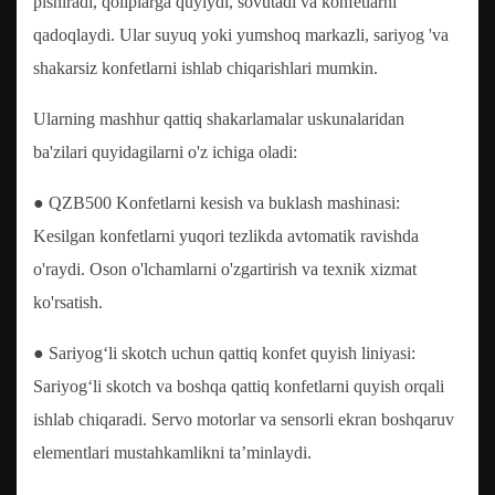
pishiradi, qoliplarga quyiydi, sovutadi va konfetlarni
qadoqlaydi. Ular suyuq yoki yumshoq markazli, sariyog 'va
shakarsiz konfetlarni ishlab chiqarishlari mumkin.
Ularning mashhur qattiq shakarlamalar uskunalaridan
ba'zilari quyidagilarni o'z ichiga oladi:
● QZB500 Konfetlarni kesish va buklash mashinasi:
Kesilgan konfetlarni yuqori tezlikda avtomatik ravishda
o'raydi. Oson o'lchamlarni o'zgartirish va texnik xizmat
ko'rsatish.
● Sariyogʻli skotch uchun qattiq konfet quyish liniyasi:
Sariyogʻli skotch va boshqa qattiq konfetlarni quyish orqali
ishlab chiqaradi. Servo motorlar va sensorli ekran boshqaruv
elementlari mustahkamlikni taʼminlaydi.