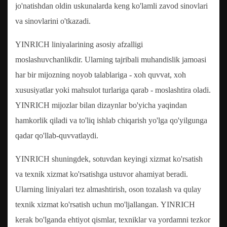
jo'natishdan oldin uskunalarda keng ko'lamli zavod sinovlari
va sinovlarini o'tkazadi.
YINRICH liniyalarining asosiy afzalligi
moslashuvchanlikdir. Ularning tajribali muhandislik jamoasi
har bir mijozning noyob talablariga - xoh quvvat, xoh
xususiyatlar yoki mahsulot turlariga qarab - moslashtira oladi.
YINRICH mijozlar bilan dizaynlar bo'yicha yaqindan
hamkorlik qiladi va to'liq ishlab chiqarish yo'lga qo'yilgunga
qadar qo'llab-quvvatlaydi.
YINRICH shuningdek, sotuvdan keyingi xizmat ko'rsatish
va texnik xizmat ko'rsatishga ustuvor ahamiyat beradi.
Ularning liniyalari tez almashtirish, oson tozalash va qulay
texnik xizmat ko'rsatish uchun mo'ljallangan. YINRICH
kerak bo'lganda ehtiyot qismlar, texniklar va yordamni tezkor