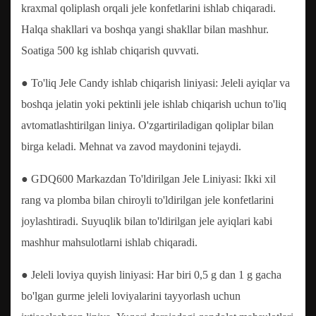
kraxmal qoliplash orqali jele konfetlarini ishlab chiqaradi.
Halqa shakllari va boshqa yangi shakllar bilan mashhur.
Soatiga 500 kg ishlab chiqarish quvvati.
● To'liq Jele Candy ishlab chiqarish liniyasi: Jeleli ayiqlar va
boshqa jelatin yoki pektinli jele ishlab chiqarish uchun to'liq
avtomatlashtirilgan liniya. O'zgartiriladigan qoliplar bilan
birga keladi. Mehnat va zavod maydonini tejaydi.
● GDQ600 Markazdan To'ldirilgan Jele Liniyasi: Ikki xil
rang va plomba bilan chiroyli to'ldirilgan jele konfetlarini
joylashtiradi. Suyuqlik bilan to'ldirilgan jele ayiqlari kabi
mashhur mahsulotlarni ishlab chiqaradi.
● Jeleli loviya quyish liniyasi: Har biri 0,5 g dan 1 g gacha
bo'lgan gurme jeleli loviyalarini tayyorlash uchun