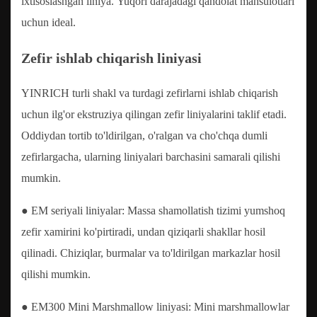
ixtisoslashgan liniya. Yuqori darajadagi qandolat mahsulotlari
uchun ideal.
Zefir ishlab chiqarish liniyasi
YINRICH turli shakl va turdagi zefirlarni ishlab chiqarish
uchun ilg'or ekstruziya qilingan zefir liniyalarini taklif etadi.
Oddiydan tortib to'ldirilgan, o'ralgan va cho'chqa dumli
zefirlargacha, ularning liniyalari barchasini samarali qilishi
mumkin.
● EM seriyali liniyalar: Massa shamollatish tizimi yumshoq
zefir xamirini ko'pirtiradi, undan qiziqarli shakllar hosil
qilinadi. Chiziqlar, burmalar va to'ldirilgan markazlar hosil
qilishi mumkin.
● EM300 Mini Marshmallow liniyasi: Mini marshmallowlar