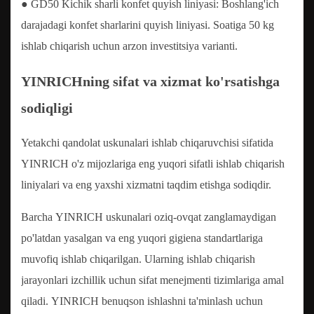
● GD50 Kichik sharli konfet quyish liniyasi: Boshlang'ich
darajadagi konfet sharlarini quyish liniyasi. Soatiga 50 kg
ishlab chiqarish uchun arzon investitsiya varianti.
YINRICHning sifat va xizmat ko'rsatishga
sodiqligi
Yetakchi qandolat uskunalari ishlab chiqaruvchisi sifatida
YINRICH o'z mijozlariga eng yuqori sifatli ishlab chiqarish
liniyalari va eng yaxshi xizmatni taqdim etishga sodiqdir.
Barcha YINRICH uskunalari oziq-ovqat zanglamaydigan
po'latdan yasalgan va eng yuqori gigiena standartlariga
muvofiq ishlab chiqarilgan. Ularning ishlab chiqarish
jarayonlari izchillik uchun sifat menejmenti tizimlariga amal
qiladi. YINRICH benuqson ishlashni ta'minlash uchun