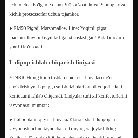
uchun ideal bo'lgan ixcham 300 kg/soat liniya. Startaplar va
kichik protsessorlar uchun tejamkor.
● EM50 Pigtail Marshmallow Line: Yoqimli pigtail
marshmallowlar tayyorlashga ixtisoslashgan! Bolalar ularni
yaxshi ko'rishadi.
Lolipop ishlab chiqarish liniyasi
YINRICHning konfet ishlab chiqarish liniyalari ilg'or
cho'ktirish yoki qolipga solish tizimlari orqali yuqori sifatli
konfetlarni ishlab chiqaradi. Liniyalar turli xil konfet turlarini
tayyorlashi mumkin:
● Lolipoplarni quyish liniyasi: Klassik sharli lolipoplar
tayyorlash uchun tayoqchalarni quying va joylashtiring.
Soatiga 120 kg dan 500 kg gacha ishlab chiqarish quvvati.