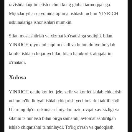
ravishda taqdim etish uchun keng global tarmoqqa ega.
Mijozlar yillar davomida optimal ishlashi uchun YINRICH
uskunalariga ishonishlari mumkin.
Sifat, moslashtirish va xizmat ko'rsatishga sodiqlik bilan,
YINRICH qiymatni taqdim etadi va butun dunyo bo'ylab
konfet ishlab chiqaruvchilari bilan hamkorlik aloqalarini
o'rnatadi.
Xulosa
YINRICH qattiq konfet, jele, zefir va konfet ishlab chiqarish
uchun to'liq liniyali ishlab chiqarish yechimlarini taklif etadi.
Ularning ilg'or uskunalar liniyalari oziq-ovqat xavfsizligi va
sifatini ta'minlash bilan birga samarali, avtomatlashtirilgan
ishlab chiqarishni ta'minlaydi. To'liq o'rash va qadoqlash