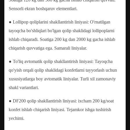
Sensorli ekran boshqaruv elementlari.
● Lollipop qoliplarini shakllantirish liniyasi: O'rnatilgan
tayoqcha bo'shliqlari bo'lgan qolip shaklidagi lollipoplarni
ishlab chiqaradi. Soatiga 200 kg dan 2000 kg gacha ishlab
chiqarish quvvatiga ega. Samarali liniyalar.
● To'liq avtomatik qolip shakllantirish liniyasi: Tayoqcha
qo'yish orqali qolip shaklidagi konfetlarni tayyorlash uchun
xususiyatlarga boy avtomatik liniyalar. Turli xil zamonaviy
shakl variantlari.
● DF200 qolip shakllantirish liniyasi: ixcham 200 kg/soat
konfet ishlab chiqarish liniyasi. Tejamkor ishga tushirish
yechimi.