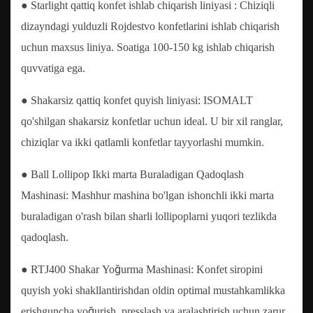
● Starlight qattiq konfet ishlab chiqarish liniyasi
: Chiziqli
dizayndagi yulduzli Rojdestvo konfetlarini ishlab chiqarish
uchun maxsus liniya. Soatiga 100-150 kg ishlab chiqarish
quvvatiga ega.
● Shakarsiz qattiq konfet quyish liniyasi: ISOMALT
qo'shilgan shakarsiz konfetlar uchun ideal. U bir xil ranglar,
chiziqlar va ikki qatlamli konfetlar tayyorlashi mumkin.
● Ball Lollipop Ikki marta Buraladigan Qadoqlash
Mashinasi: Mashhur mashina bo'lgan ishonchli ikki marta
buraladigan o'rash bilan sharli lollipoplarni yuqori tezlikda
qadoqlash.
● RTJ400 Shakar Yoğurma Mashinasi: Konfet siropini
quyish yoki shakllantirishdan oldin optimal mustahkamlikka
erishguncha yoğurish, presslash va aralashtirish uchun zarur