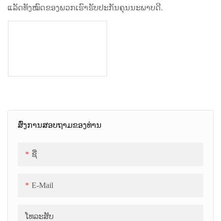
ແລັດທັງໝົດຂອງພວກເຮົາຮັບປະກັນຄຸນນະພາບດີ.
ສົ່ງການສອບຖາມຂອງທ່ານ
ຊື່
E-Mail
ໂທລະສັບ