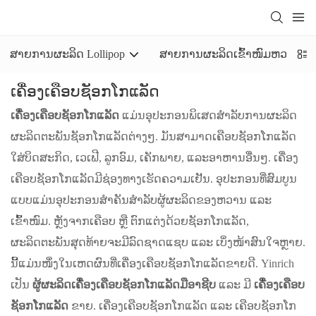
ສາຍການຜະລິດ Lollipop
ສາຍການຜະລິດເຂົ້າໜົມຫວານແ
ເຄື່ອງເຄືອບຊັອກໂກແລັດ
ເຄື່ອງເຄືອບຊັອກໂກແລັດ
ແມ່ນອຸປະກອນພິເສດສຳລັບການຜະລິດ
ຜະລິດຕະພັນຊັອກໂກແລັດຕ່າງໆ. ມັນສາມາດເຄືອບຊັອກໂກແລັດ
ໃສ່ບິດສະກິດ, ເວເຟີ, ລູກອົມ, ເຄັກພາຍ, ແລະອາຫານອື່ນໆ. ເຄື່ອງ
ເຄືອບຊັອກໂກແລັດມີຊ່ອງທາງເຮັດຄວາມເຢັນ. ອຸປະກອນທີ່ສົມບູນ
ແບບແມ່ນອຸປະກອນສຳຄັນສຳລັບຜູ້ຜະລິດຂອງຫວານ ແລະ
ເຂົ້າໜົມ. ຫຼັງຈາກເຄືອບ ຫຼື ຕົກແຕ່ງດ້ວຍຊັອກໂກແລັດ,
ຜະລິດຕະພັນສຸດທ້າຍຈະມີລົດຊາດແຊບ ແລະ ເບິ່ງໜ້າສົນໃຈຫຼາຍ.
ນີ້ແມ່ນໜຶ່ງໃນເຫດຜົນທີ່ເຄື່ອງເຄືອບຊັອກໂກແລັດຂາຍດີ. Yinrich
ເປັນ
ຜູ້ຜະລິດເຄື່ອງເຄືອບຊັອກໂກແລັດມືອາຊີບ
ແລະ ມີ
ເຄື່ອງເຄືອບ
ຊັອກໂກແລັດ
ຂາຍ. ເຄື່ອງເຄືອບຊັອກໂກແລັດ ແລະ ເຄືອບຊັອກໂກ