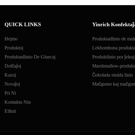
QUICK LINKS
Yinrich Konfektaĵ
Hejmo
Produktadlinio de mal
Produktoj
Lekbombona produkta
Produktadlinio De Gluecaj
Produktlinio por ĵeleaj
Dolĉaĵoj
Marshmallow-produkta
Kazoj
Ĉokolada mulda linio
Novaĵoj
Maĉgumo kaj maĉguma
Pri Ni
Kontaktu Nin
Elŝuti