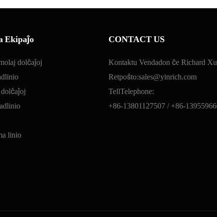
a Ekipaĵo
CONTACT US
molaj dolĉaĵoj
Kontaktu Vendadon ĉe Richard Xu
dlinio
Retpoŝto:
sales@yinrich.com
 dolĉaĵoj
TellTelephone:
dlinio
+86-13801127507 /
+86-13955966
 linio