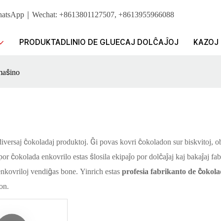
ro. WhatsApp｜Wechat: +8613801127507, +8613955966088
PRODUKTADLINIO DE GLUECAJ DOLĈAĴOJ
KAZOJ
maŝino
iversaj ĉokoladaj produktoj. Ĝi povas kovri ĉokoladon sur biskvitoj, ob
por ĉokolada enkovrilo estas ŝlosila ekipaĵo por dolĉaĵaj kaj bakaĵaj fa
 enkovriloj vendiĝas bone. Yinrich estas
profesia fabrikanto de ĉokola
on.