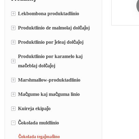
+
Lekbombona produktadlinio
+
Produktlinio de malmolaj dolĉaĵoj
linio por deponado de lekbombonoj
lekbombon-ŝpruc-formada linio
+
Produktlinio por ĵeleaj dolĉaĵoj
Linio por deponado de malmolaj
bombonoj
Plata lekbombona ŝtampilo-formado kaj
Produktlinio por karamelo kaj
Linio por deponado de ĵeleaj dolĉaĵoj
+
envolvado-maŝino
Linio por formado de malmolaj bombonoj
maĉeblaj dolĉaĵoj
Ĵelea magnatmaŝino
Bombonpakmaŝino
+
Marshmallow-produktadlinio
Karamela depona linio
Molaj bombonoj ŝmirformlinio
+
Maĉgumo kaj maĉguma linio
Deponita sukergumaĵlinio
Maĉeblaj bombonoj tranĉantaj kaj
Elstarigita sukergumaĵlinio
+
Kuireja ekipaĵo
Kusena maĉgumlinio
envolvantaj maŝinoj
Kavaĵa maĉgumlinio
-
Ĉokolada muldlinio
Aŭtomata peza sistemo (AWS)
Rapida dissolva sistemo (RDS)
Ĉokolada tegaĵmaŝino