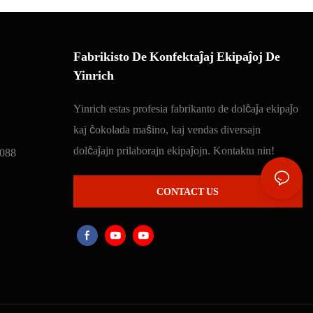
Fabrikisto De Konfektaĵaj Ekipaĵoj De
Yinrich
Yinrich estas profesia fabrikanto de dolĉaĵa ekipaĵo
kaj ĉokolada maŝino, kaj vendas diversajn
dolĉaĵajn prilaborajn ekipaĵojn. Kontaktu nin!
088
CONTACT US