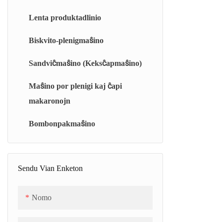
Fulmkamera kuirilo (FCC)
Lenta produktadlinio
Rotorkuirilo (RT)
Biskvito-plenigmaŝino
Maldika filmkuirilo (BM)
Sandviĉmaŝino (Keksĉapmaŝino)
Aro-rilata vakua kuirunuo (BJC)
Maŝino por plenigi kaj ĉapi
Kontinua Ĵeleo/Marshmallow-Kuirilo
makaronojn
(CJC)
Bombonpakmaŝino
Universala vakua kuirilo (TC)
Malvarmiga Zono (SCB)
Sendu Vian Enketon
Nomo