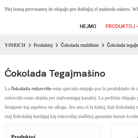
Plej bonaj provizantoj de ekipaĵo por dolĉaĵoj el malmola suke
HEJMO
PRODUKTOJ
YINRICH
Produktoj
Ĉokolada muldlinio
Ĉokolada tegaĵ
Ĉokolada Tegaĵmaŝino
La
ĉokolada enkovrilo
estas speciala ekipaĵo por la produktado de d
enkovrilo estas ekipita per malvarmigaj kanaloj. La perfekta ekipaĵo 
bonguste kaj aspektos tre alloga. Jen unu el la kialoj, kial ĉokoladaj
niaj ĉokoladaj hardigaj kaj enkovrilaj maŝinoj garantias bonan kvalit
Produktoj