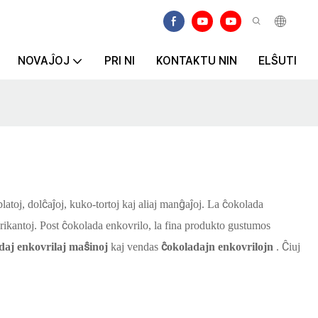
NOVAĴOJ
PRI NI
KONTAKTU NIN
ELŜUTI
latoj, dolĉaĵoj, kuko-tortoj kaj aliaj manĝaĵoj. La ĉokolada
brikantoj. Post ĉokolada enkovrilo, la fina produkto gustumos
daj enkovrilaj maŝinoj
kaj vendas
ĉokoladajn enkovrilojn
. Ĉiuj