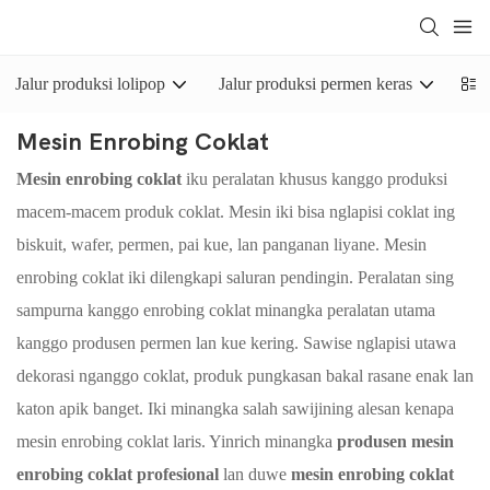
Jalur produksi lolipop
Jalur produksi permen keras
Jal
Mesin Enrobing Coklat
Mesin enrobing coklat
iku peralatan khusus kanggo produksi
macem-macem produk coklat. Mesin iki bisa nglapisi coklat ing
biskuit, wafer, permen, pai kue, lan panganan liyane. Mesin
enrobing coklat iki dilengkapi saluran pendingin. Peralatan sing
sampurna kanggo enrobing coklat minangka peralatan utama
kanggo produsen permen lan kue kering. Sawise nglapisi utawa
dekorasi nganggo coklat, produk pungkasan bakal rasane enak lan
katon apik banget. Iki minangka salah sawijining alesan kenapa
mesin enrobing coklat laris. Yinrich minangka
produsen mesin
enrobing coklat profesional
lan duwe
mesin enrobing coklat