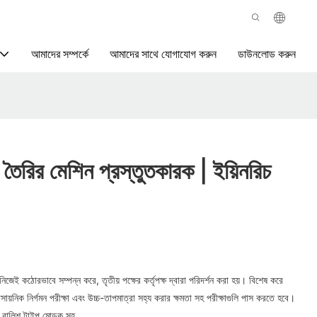
আমাদের সম্পর্কে
আমাদের সাথে যোগাযোগ করুন
ডাউনলোড করুন
ডি তৈরির মেশিন প্রস্তুতকারক | ইয়িনরিচ
েই কঠোরভাবে সম্পন্ন করে, তৃতীয় পক্ষের কর্তৃপক্ষ দ্বারা পরিদর্শন করা হয়। বিশেষ করে
সায়নিক নির্গমন পরীক্ষা এবং উচ্চ-তাপমাত্রা সহ্য করার ক্ষমতা সহ পরীক্ষাগুলি পাস করতে হবে।
 বালিশ টাইপ মোড়ক সহ