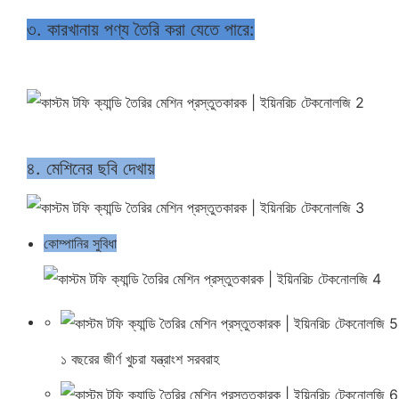
৩. কারখানায় পণ্য তৈরি করা যেতে পারে:
৪. মেশিনের ছবি দেখায়
কোম্পানির সুবিধা
১ বছরের জীর্ণ খুচরা যন্ত্রাংশ সরবরাহ