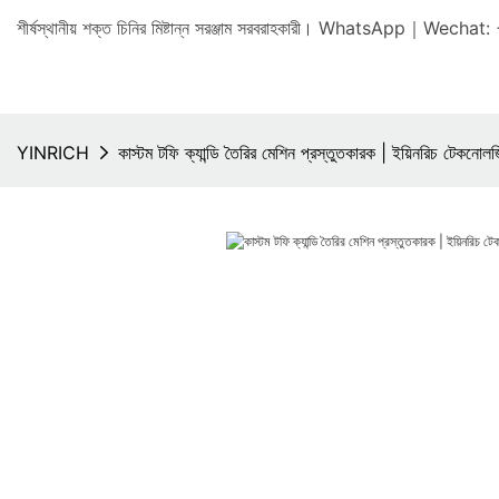
শীর্ষস্থানীয় শক্ত চিনির মিষ্টান্ন সরঞ্জাম সরবরাহকারী। WhatsAp
YINRICH
কাস্টম টফি ক্যান্ডি তৈরির মেশিন প্রস্তুতকারক | ইয়িনরিচ টেকনোল