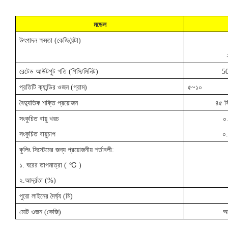
মডেল
উৎপাদন ক্ষমতা (কেজি/ঘন্টা)
রেটেড আউটপুট গতি (পিসি/মিনিট)
5
প্রতিটি ক্যান্ডির ওজন (গ্রাম)
৫~১০
বৈদ্যুতিক শক্তি প্রয়োজন
৪৫ ক
সংকুচিত বায়ু খরচ
০
সংকুচিত বায়ুচাপ
০
কুলিং সিস্টেমের জন্য প্রয়োজনীয় শর্তাবলী:
১. ঘরের তাপমাত্রা (
℃
)
২.আর্দ্রতা (%)
পুরো লাইনের দৈর্ঘ্য (মি)
মোট ওজন (কেজি)
আ