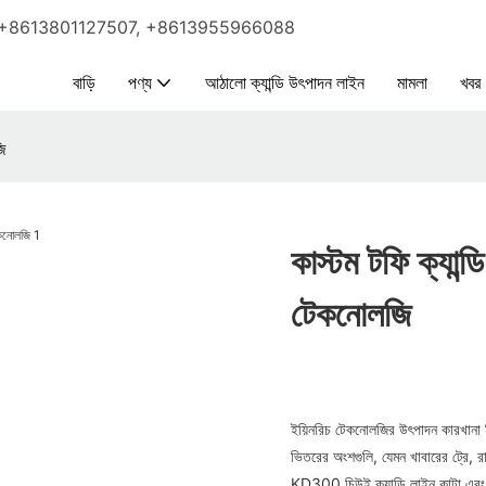
p｜Wechat: +8613801127507, +8613955966088
বাড়ি
পণ্য
আঠালো ক্যান্ডি উৎপাদন লাইন
মামলা
খবর
জি
কাস্টম টফি ক্যান্
টেকনোলজি
ইয়িনরিচ টেকনোলজির উৎপাদন কারখানা নিজ
ভিতরের অংশগুলি, যেমন খাবারের ট্রে, রা
KD300 চিউই ক্যান্ডি লাইন কাটা এবং