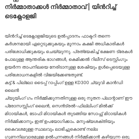
നിർമ്മാതാക്കൾ നിർമ്മാതാവ് | യിൻറിച്ച്
ടെക്നോളജി
യിൻറിച്ച് ടെക്നോളജിയുടെ ഉൽപ്പാദനം ഫാക്ടറി തന്നെ
കർശനമായി ഏറ്റെടുക്കുകയും മൂന്നാം കക്ഷി അധികാരികൾ
പരിശോധിക്കുകയും ചെയ്യുന്നു. പ്രത്യേകിച്ച് ഭക്ഷണ ട്രേകൾ
പോലുള്ള ആന്തരിക ഭാഗങ്ങൾ, കെമിക്കൽ റിലീസ് ടെസ്റ്റിംഗും
ഉയർന്ന താപനിലയെ നേരിടാനുള്ള ശേഷിയും ഉൾപ്പെടെയുള്ള
പരിശോധനകളിൽ വിജയിക്കേണ്ടതുണ്ട്.
കട്ട് & പില്ലോ ടൈപ്പ് റാപ്പിംഗ് ഉള്ള KD300 ച്യൂവി കാൻഡി
ലൈൻ
ച്യൂയിംഗ് ഗം നിർമ്മിക്കുന്നതിനുള്ള ഒരു നൂതന പ്ലാന്റാണ് ഈ
പ്രോസസ്സിംഗ് ലൈൻ, സെൻട്രൽ-ഫില്ലിംഗ് മിൽക്ക്
മിഠായികൾ, ടോഫി മിഠായികൾ തുടങ്ങിയ സോഫ്റ്റ് മിഠായികൾ
നിർമ്മിക്കാനും ഇത് ഉപയോഗിക്കാം. മനുഷ്യശക്തിയും
കൈവശമുള്ള സ്ഥലവും ലാഭിച്ചുകൊണ്ട് നല്ല
ഗുണനിലവാരമുള്ള ഉൽപ്പന്നങ്ങൾ നിർമ്മിക്കാൻ കഴിയുന്ന ഒരു