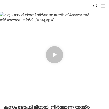
കസ്റ്റം ടോഫി മിഠായി നിർമ്മാണ യന്ത്ര