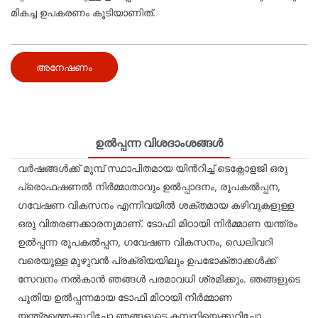
മികച്ച ഉപകരണം കൂടിയാണിത്.
അനേഷണം
ഉൽപ്പന്ന വിശദാംശങ്ങൾ
വർഷങ്ങൾക്ക് മുമ്പ് സ്ഥാപിതമായ യിൻറിച്ച് ടെക്നോളജി ഒരു
പ്രൊഫഷണൽ നിർമ്മാതാവും ഉൽപ്പാദനം, രൂപകൽപ്പന,
ഗവേഷണ വികസനം എന്നിവയിൽ ശക്തമായ കഴിവുകളുള്ള
ഒരു വിതരണക്കാരനുമാണ്. ടോഫി മിഠായി നിർമ്മാണ യന്ത്രം
ഉൽപ്പന്ന രൂപകൽപ്പന, ഗവേഷണ വികസനം, ഡെലിവറി
വരെയുള്ള മുഴുവൻ പ്രക്രിയയിലും ഉപഭോക്താക്കൾക്ക്
സേവനം നൽകാൻ ഞങ്ങൾ പരമാവധി ശ്രമിക്കും. ഞങ്ങളുടെ
പുതിയ ഉൽപ്പന്നമായ ടോഫി മിഠായി നിർമ്മാണ
യന്ത്രത്തെക്കുറിച്ചോ ഞങ്ങളുടെ കമ്പനിയെക്കുറിച്ചോ