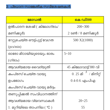
2. പ്രധാന സാങ്കേതിക സവിശേഷതകൾ:
മോഡൽ
കെ
ഡി
300
ഉൽ‌പാദന ശേഷി ( കിലോഗ്രാം/
200~300
മണിക്കൂർ)
2 ടൺ / 8 മണിക്കൂർ
റേറ്റുചെയ്ത ഔട്ട്‌പുട്ട് വേഗത
500 X2(1000)
(pcs/min)
ഓരോ മിഠായിയുടെയും ഭാരം
5~10
(ഗ്രാം)
ആവശ്യമായ വൈദ്യുതി
45 കിലോവാട്ട്/380 വി
3
കംപ്രസ് ചെയ്ത വായു
0.
25 മി
/ മിനിറ്റ്
പി
പി
ഉപഭോഗം
0.4-0.6 എംപിഎ
കംപ്രസ് ചെയ്ത വായു മർദ്ദം
തണുപ്പിക്കൽ സംവിധാനത്തിന്
ആവശ്യമായ വ്യവസ്ഥകൾ:
20~25
1. മുറിയിലെ താപനില (
℃
)
55