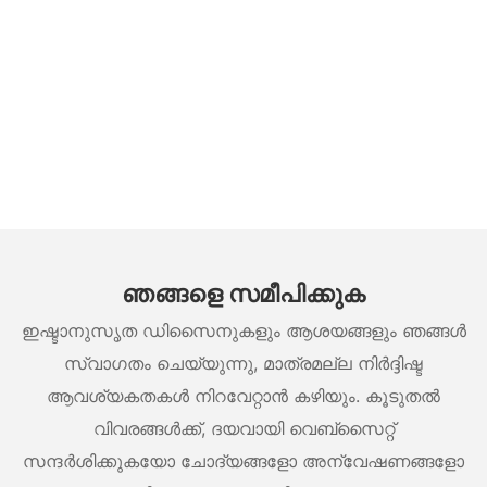
ഞങ്ങളെ സമീപിക്കുക
ഇഷ്ടാനുസൃത ഡിസൈനുകളും ആശയങ്ങളും ഞങ്ങൾ
സ്വാഗതം ചെയ്യുന്നു, മാത്രമല്ല നിർദ്ദിഷ്ട
ആവശ്യകതകൾ നിറവേറ്റാൻ കഴിയും. കൂടുതൽ
വിവരങ്ങൾക്ക്, ദയവായി വെബ്സൈറ്റ്
സന്ദർശിക്കുകയോ ചോദ്യങ്ങളോ അന്വേഷണങ്ങളോ