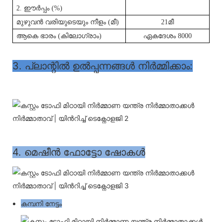
2. ഈർപ്പം (%)
മുഴുവൻ വരിയുടെയും നീളം (മീ)
21മീ
ആകെ ഭാരം (കിലോഗ്രാം)
ഏകദേശം 8000
3. പ്ലാന്റിൽ ഉൽപ്പന്നങ്ങൾ നിർമ്മിക്കാം:
4. മെഷീൻ ഫോട്ടോ ഷോകൾ
കമ്പനി നേട്ടം