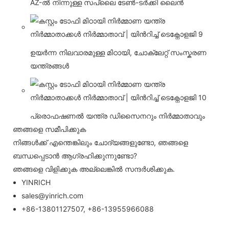
AZ-ൽ നിന്നുള്ള സപ്ലൈ ടേൺ-ടർക്കി ലൈൻ
ഉയർന്ന നിലവാരമുള്ള മിഠായി, ചോക്ലേറ്റ് സംസ്കരണ
യന്ത്രങ്ങൾ
പ്രൊഫഷണൽ യന്ത്ര ഡിസൈനറും നിർമ്മാതാവും
ഞങ്ങളെ സമീപിക്കുക
നിങ്ങൾക്ക് എന്തെങ്കിലും ചോദ്യങ്ങളുണ്ടോ, ഞങ്ങളെ
ബന്ധപ്പെടാൻ ആഗ്രഹിക്കുന്നുണ്ടോ?
ഞങ്ങളെ വിളിക്കുക അല്ലെങ്കിൽ സന്ദർശിക്കുക.
YINRICH
sales@yinrich.com
+86-13801127507, +86-13955966088