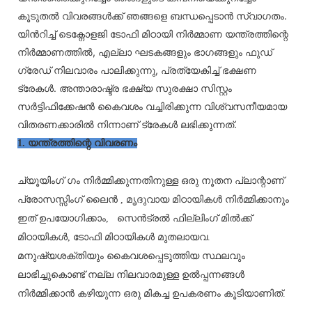
കൂടുതൽ വിവരങ്ങൾക്ക് ഞങ്ങളെ ബന്ധപ്പെടാൻ സ്വാഗതം.
യിൻറിച്ച് ടെക്നോളജി ടോഫി മിഠായി നിർമ്മാണ യന്ത്രത്തിന്റെ
നിർമ്മാണത്തിൽ, എല്ലാ ഘടകങ്ങളും ഭാഗങ്ങളും ഫുഡ്
ഗ്രേഡ് നിലവാരം പാലിക്കുന്നു, പ്രത്യേകിച്ച് ഭക്ഷണ
ട്രേകൾ. അന്താരാഷ്ട്ര ഭക്ഷ്യ സുരക്ഷാ സിസ്റ്റം
സർട്ടിഫിക്കേഷൻ കൈവശം വച്ചിരിക്കുന്ന വിശ്വസനീയമായ
വിതരണക്കാരിൽ നിന്നാണ് ട്രേകൾ ലഭിക്കുന്നത്.
1. യന്ത്രത്തിന്റെ വിവരണം
ച്യൂയിംഗ് ഗം നിർമ്മിക്കുന്നതിനുള്ള ഒരു നൂതന
പ്ലാന്റാണ്
പ്രോസസ്സിംഗ് ലൈൻ
, മൃദുവായ മിഠായികൾ നിർമ്മിക്കാനും
ഇത് ഉപയോഗിക്കാം,
സെൻട്രൽ ഫില്ലിംഗ് മിൽക്ക്
മിഠായികൾ, ടോഫി മിഠായികൾ മുതലായവ.
മനുഷ്യശക്തിയും കൈവശപ്പെടുത്തിയ സ്ഥലവും
ലാഭിച്ചുകൊണ്ട് നല്ല നിലവാരമുള്ള ഉൽപ്പന്നങ്ങൾ
നിർമ്മിക്കാൻ കഴിയുന്ന ഒരു മികച്ച ഉപകരണം കൂടിയാണിത്.