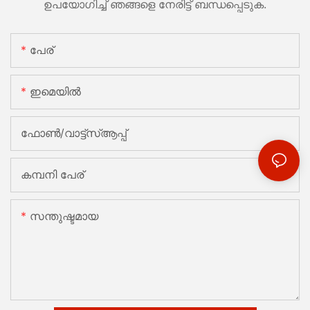
ഉപയോഗിച്ച് ഞങ്ങളെ നേരിട്ട് ബന്ധപ്പെടുക.
പേര്
ഇമെയിൽ
ഫോൺ/വാട്ട്‌സ്ആപ്പ്
കമ്പനി പേര്
സന്തുഷ്ടമായ