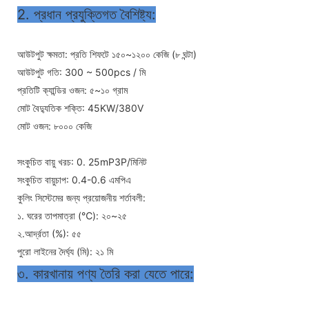
2. প্রধান প্রযুক্তিগত বৈশিষ্ট্য:
আউটপুট ক্ষমতা: প্রতি শিফটে ১৫০~১২০০ কেজি (৮ ঘন্টা)
আউটপুট গতি: 300 ~ 500pcs / মি
প্রতিটি ক্যান্ডির ওজন: ৫~১০ গ্রাম
মোট বৈদ্যুতিক শক্তি: 45KW/380V
মোট ওজন: ৮০০০ কেজি
সংকুচিত বায়ু খরচ: 0. 25mP3P/মিনিট
সংকুচিত বায়ুচাপ: 0.4-0.6 এমপিএ
কুলিং সিস্টেমের জন্য প্রয়োজনীয় শর্তাবলী:
১. ঘরের তাপমাত্রা (℃): ২০~২৫
২.আর্দ্রতা (%): ৫৫
পুরো লাইনের দৈর্ঘ্য (মি): ২১ মি
৩. কারখানায় পণ্য তৈরি করা যেতে পারে: