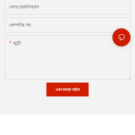
ফোন/হোয়াটসঅ্যাপ
কোম্পানির নাম
কন্টেন্ট
এখন তদন্ত পাঠান