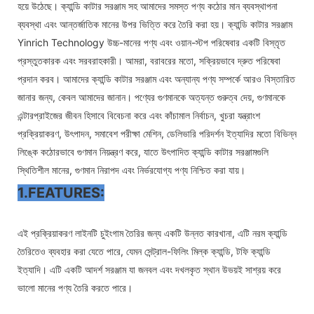
হয়ে উঠেছে। ক্যান্ডি কাটার সরঞ্জাম সহ আমাদের সমস্ত পণ্য কঠোর মান ব্যবস্থাপনা
ব্যবস্থা এবং আন্তর্জাতিক মানের উপর ভিত্তি করে তৈরি করা হয়। ক্যান্ডি কাটার সরঞ্জাম
Yinrich Technology উচ্চ-মানের পণ্য এবং ওয়ান-স্টপ পরিষেবার একটি বিস্তৃত
প্রস্তুতকারক এবং সরবরাহকারী। আমরা, বরাবরের মতো, সক্রিয়ভাবে দ্রুত পরিষেবা
প্রদান করব। আমাদের ক্যান্ডি কাটার সরঞ্জাম এবং অন্যান্য পণ্য সম্পর্কে আরও বিস্তারিত
জানার জন্য, কেবল আমাদের জানান। পণ্যের গুণমানকে অত্যন্ত গুরুত্ব দেয়, গুণমানকে
এন্টারপ্রাইজের জীবন হিসাবে বিবেচনা করে এবং কাঁচামাল নির্বাচন, খুচরা যন্ত্রাংশ
প্রক্রিয়াকরণ, উৎপাদন, সমাবেশ পরীক্ষা মেশিন, ডেলিভারি পরিদর্শন ইত্যাদির মতো বিভিন্ন
লিঙ্কে কঠোরভাবে গুণমান নিয়ন্ত্রণ করে, যাতে উৎপাদিত ক্যান্ডি কাটার সরঞ্জামগুলি
স্থিতিশীল মানের, গুণমান নিরাপদ এবং নির্ভরযোগ্য পণ্য নিশ্চিত করা যায়।
1.FEATURES:
এই প্রক্রিয়াকরণ লাইনটি চুইংগাম তৈরির জন্য একটি উন্নত কারখানা, এটি নরম ক্যান্ডি
তৈরিতেও ব্যবহার করা যেতে পারে, যেমন সেন্ট্রাল-ফিলিং মিল্ক ক্যান্ডি, টফি ক্যান্ডি
ইত্যাদি। এটি একটি আদর্শ সরঞ্জাম যা জনবল এবং দখলকৃত স্থান উভয়ই সাশ্রয় করে
ভালো মানের পণ্য তৈরি করতে পারে।