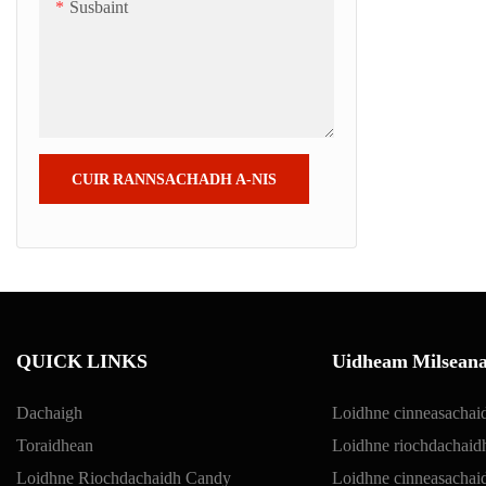
Susbaint
CUIR RANNSACHADH A-NIS
QUICK LINKS
Uidheam Milseana
Dachaigh
Loidhne cinneasachaid
Toraidhean
Loidhne riochdachaidh
Loidhne Riochdachaidh Candy
Loidhne cinneasachaidh