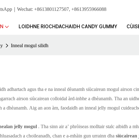
WhatsApp｜Wechat: +8613801127507, +8613955966088
AN
LOIDHNE RIOCHDACHAIDH CANDY GUMMY
CÙIS
ly
Inneal mogul silidh
aidh adhartach agus tha e na inneal dèanamh siùcairean mogul airson ci
agarrach airson siùcairean colloidal àrd-inbhe a dhèanamh. Tha an uidh
dath a dhèanamh. Aig an aon àm, faodaidh an inneal jelly mogul cuidea
nealan jelly mogul
. Tha sinn air a’ phròiseas molltair stalc aibidh a
ghluasadach a choileanadh, chan e a-mhàin gun urrainn dha
siùcairean 