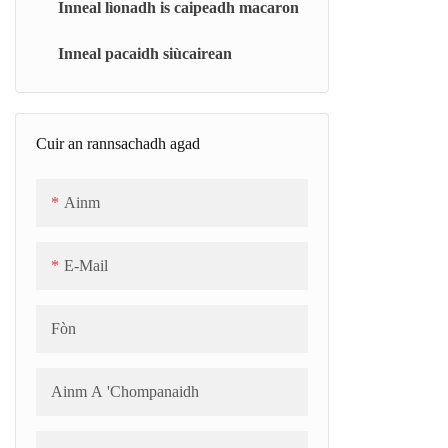
Inneal lìonadh is caipeadh macaron
Aonad còcaireachd falamh baidse-glic
Inneal pacaidh siùcairean
(BJC)
Còcaire Jelly/Marshmallow
Leantainneach (CJC)
Cuir an rannsachadh agad
Còcaire falamh uile-choitcheann (TC)
Ainm
Crios Fuarachaidh (SCB)
E-Mail
Fòn
Ainm A 'Chompanaidh