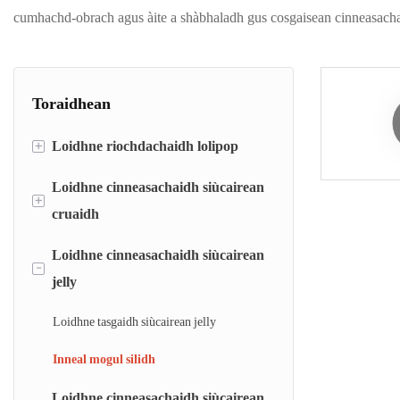
cumhachd-obrach agus àite a shàbhaladh gus cosgaisean cinneasach
Toraidhean
+
Loidhne riochdachaidh lolipop
Loidhne cinneasachaidh siùcairean
loidhne tasgaidh lollipop
+
cruaidh
loidhne cruthachadh bàs lollipop
Loidhne cinneasachaidh siùcairean
Loidhne tasgaidh siùcairean cruaidh
Inneal cruthachadh is pasgadh bàis
-
jelly
lollipop còmhnard
Loidhne cruthachadh bàs siùcairean
cruaidh
Loidhne tasgaidh siùcairean jelly
Inneal pacaidh siùcairean
Inneal mogul silidh
Loidhne cinneasachaidh siùcairean