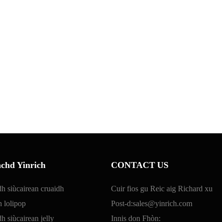
chd Yinrich
CONTACT US
h siùcairean cruaidh
Cuir fios gu Reic aig Richard xu
 lolipop
Post-d:
sales@yinrich.com
 siùcairean jelly
Innis don Fhòn: