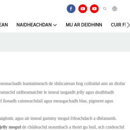
EAN
NAIDHEACHDAN
MU AR DEIDHINN
CUIR FI
nneasachadh leantainneach de shiùcairean bog colloidal ann an diofar
eamachd uidheamaichte le inneal tasgaidh jelly agus dealbhadh
chd lìonadh cainneachdail agus measgachadh blas, pigment agus
 mhaighstir, agus air inneal gummy mogul èifeachdach a dhèanamh.
jelly mogul
de chàileachd seasmhach a thoirt gu buil, ach cuideachd