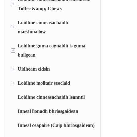
+
Toffee &amp; Chewy
Loidhne cinneasachaidh
Loidhne tasgaidh toffee
+
marshmallow
Loidhne cruthachadh bàs siùcairean bog
Loidhne guma cagnaidh is guma
Loidhne marshmallow air a thasgadh
Inneal gearraidh is pasgadh siùcairean
+
builgean
cagnaidh
Loidhne marshmallow eas-tharraingte
+
Uidheam cidsin
Loidhne guma cagnaidh seòrsa cluasag
Loidhne guma builgean seòrsa falamh
+
Loidhne molltair seoclaid
Siostam cuideam fèin-ghluasadach (AWS)
Siostam sgaoilidh luath (RDS)
Loidhne cinneasachaidh leanntil
Inneal còmhdach seoclaid
Còcaire seòmar flash (FCC)
Inneal lìonadh bhriosgaidean
Còcaire rothlach (RT)
Inneal ceapaire (Caip bhriosgaidean)
Còcaire film tana (BM)