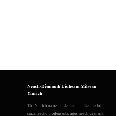
Neach-Dèanamh Uidheam Milsean
Yinrich
Tha Yinrich na neach-dèanamh uidheamachd
siùcaireachd proifeasanta, agus neach-dèanamh