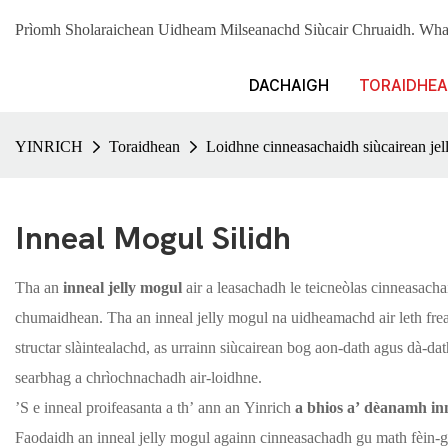
Prìomh Sholaraichean Uidheam Milseanachd Siùcair Chruaidh. 
DACHAIGH
TORAIDHE
YINRICH
Toraidhean
Loidhne cinneasachaidh siùcairean jel
Inneal Mogul Silidh
Tha an
inneal jelly mogul
air a leasachadh le teicneòlas cinneasach
chumaidhean. Tha an inneal jelly mogul na uidheamachd air leth fre
structar slàintealachd, as urrainn siùcairean bog aon-dath agus dà-
searbhag a chrìochnachadh air-loidhne.
’S e inneal proifeasanta a th’ ann an Yinrich
a bhios a’ dèanamh in
Faodaidh an inneal jelly mogul againn cinneasachadh gu math fèin-