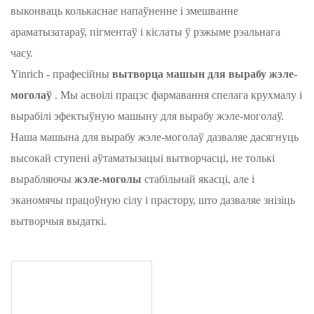
выконваць колькаснае напаўненне і змешванне
араматызатараў, пігментаў і кіслаты ў рэжыме рэальнага
часу.
Yinrich - прафесійны
вытворца машын для вырабу жэле-
моголаў
. Мы асвоілі працэс фармавання спелага крухмалу і
вырабілі эфектыўную машыну для вырабу жэле-моголаў.
Наша машына для вырабу жэле-моголаў дазваляе дасягнуць
высокай ступені аўтаматызацыі вытворчасці, не толькі
вырабляючы
жэле-моголы
стабільнай якасці, але і
эканомячы працоўную сілу і прастору, што дазваляе знізіць
вытворчыя выдаткі.