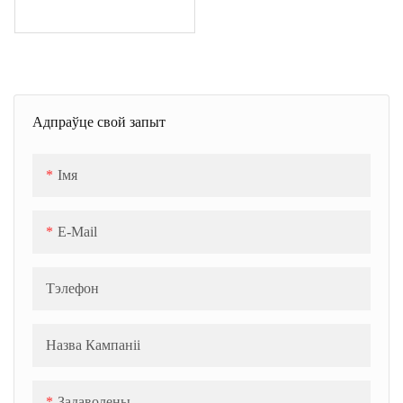
Адпраўце свой запыт
Імя
E-Mail
Тэлефон
Назва Кампаніі
Задаволены