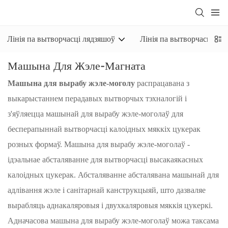
Лінія па вытворчасці лядзяшоў
Лінія па вытворчасці цв
Машына Для Жэле-Магната
Машына для вырабу жэле-моголу
распрацавана з
выкарыстаннем перадавых вытворчых тэхналогій і
з'яўляецца машынай для вырабу жэле-моголаў для
бесперапыннай вытворчасці калоідных мяккіх цукерак
розных формаў. Машына для вырабу жэле-моголаў -
ідэальнае абсталяванне для вытворчасці высакаякасных
калоідных цукерак. Абсталяванне абсталявана машынай для
адлівання жэле і санітарнай канструкцыяй, што дазваляе
вырабляць аднакаляровыя і двухкаляровыя мяккія цукеркі.
Адначасова машына для вырабу жэле-моголаў можа таксама