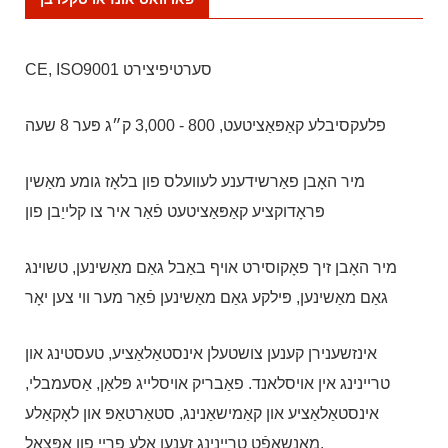
CE, ISO9001 סערטיפיצירט
פלעקסיבלע קאַפּאַציטעט, 800 - 3,000 ק״ג פּער 8 שעה
מיר האָבן פאַרשידענע לעוועלס פון בלאָז גומע מאַשין
פּראָדוקציע קאַפּאַציטעט פֿאַר איר צו קלייַבן פון
מיר האָבן זיך פאָקוסירט אויף באַבל גאַם מאַשינען, טשוינג
גאַם מאַשינען, פּילקע גאַם מאַשינען פֿאַר מער ווי צען יאָר
אינזשענירן קענען צושטעלן אינסטאַלאַציע, טעסטינג און
טריינינג אין אויסלאנד. פאַבריק אויסלייג פּלאַן, אַסעמבלי,
אינסטאַלאַציע און קאַמישאַנינג, סטאַרטאַפּ און לאָקאַלע
מאַנשאַפֿט טריינינג זענען אַלע פריי פון אָפּצאָל.