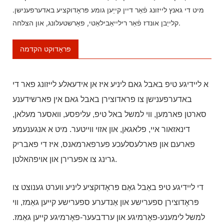
מיט די גאנץ לייזונג פֿאַר דיין קייַען גומע פּראָדוקציע באדערפענישן.
קלייַבן אונדז פֿאַר רילייאַבילאַטי, פאָרשטעלונג, און הצלחה.
פּראָדוקט הקדמה
א ליידיגע טיפ באבל גאם ליניע איז אן אידעאלע לייזונג פאר די
באדערפענישן צו פראדוצירן באבל גאם אין פארשידענע
סארטן פארמען, ווי למשל באל טיפ, עליפסע, וואסער מעלאן,
דינאזאור איי, פלאגאן, און אזוי ווייטער. מיט א אנגענעמע
פארעם און פארלעסלעכע פערפארמאנס, איז די פאבריק
גרינג צו אפערירן און אויפהאלטן.
די ליידיגע טיפ באַבל גאַם פּראָדוקציע ליניע ווערט גענוצט צו
פּראָדוצירן ספערישע און אַנדערע ספערישע קייען גאַמז, ווי
למשל לימענע-פאָרמיגע און ערדבעער-פאָרמיגע קייען גאַמז.