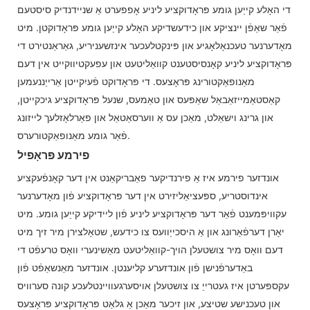
די האָלע קייַען גומע פּראָדוקציע ליניע אָפפערט אַ שניידנדיק סיסטעם
פֿאַר שאַפֿן יינציקע און כידעשדיקע האָלע קייַען גומע פּראָדוקטן. מיט
מאָדערנער טעכנאָלאָגיע און פּינקטלעכער אינזשעניריע, גאַראַנטירט די
פּראָדוקציע ליניע קאָנסיסטענט קוואַליטעט און עפעקטיווקייט אין דעם
מאַנופאַקטורינג פּראָצעס. די פּראָדוקט פֿעיִקייטן אַרייַננעמען
קאַסטאַמייזאַבאַל שאַפּעס און טאַמעס, שנעל פּראָדוקציע גיכקייטן,
און גרינג וישאַלט, מאַכן עס אַ ווערסאַטאַל און פאַרלאָזלעך לייזונג
פֿאַר גומע מאַנופאַקטורערס.
פירמע פּראָפיל
אונדזער פירמע איז אַ פירנדיקער פאַבריקאַנט אין דער קאָנפֿעקציע
אינדוסטריע, ספּעציאַליזירט אין דער פּראָדוקציע פֿון מאָדערנער
עקוויפּמענט פֿאַר דער פּראָדוקציע ליניע פֿון ליידיקע קייַען גומע. מיט
יאָרן דערפֿאַרונג און אַ היסכייַוועס צו כידעש, שטאָלצירן מיר זיך מיט
דעם וואָס מיר צושטעלן הויך-קוואַליטעט מאַשינערי וואָס טרעפֿט די
באַדערפֿנישן פֿון אונדזערע קליענטן. אונדזער מאַנשאַפֿט פֿון
עקספּערטן איז געטרייַ צו צושטעלן אויסערגעוויינטלעכע קונה סערוויס
און טעכנישע שטיצע, און זיכער מאַכן אַ גלאַט פּראָדוקציע פּראָצעס