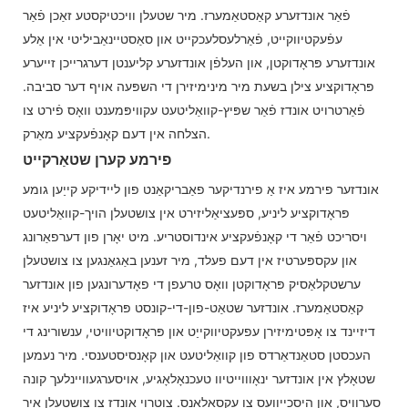
פֿאַר אונדזערע קאַסטאַמערז. מיר שטעלן וויכטיקסטע זאַכן פֿאַר
עפֿעקטיווקייט, פֿאַרלעסלעכקייט און סאַסטיינאַביליטי אין אַלע
אונדזערע פּראָדוקטן, און העלפֿן אונדזערע קליענטן דערגרייכן זייערע
פּראָדוקציע צילן בשעת מיר מינימיזירן די השפּעה אויף דער סביבה.
פֿאַרטרויט אונדז פֿאַר שפּיץ-קוואַליטעט עקוויפּמענט וואָס פֿירט צו
הצלחה אין דעם קאָנפֿעקציע מאַרק.
פירמע קערן שטאַרקייט
אונדזער פירמע איז אַ פירנדיקער פאַבריקאַנט פון ליידיקע קייַען גומע
פּראָדוקציע ליניע, ספּעציאַליזירט אין צושטעלן הויך-קוואַליטעט
ויסריכט פֿאַר די קאָנפֿעקציע אינדוסטריע. מיט יאָרן פון דערפאַרונג
און עקספּערטיז אין דעם פעלד, מיר זענען באַגאַנגען צו צושטעלן
ערשטקלאַסיק פּראָדוקטן וואָס טרעפן די פאָדערונגען פון אונדזער
קאַסטאַמערז. אונדזער שטאַט-פון-די-קונסט פּראָדוקציע ליניע איז
דיזיינד צו אָפּטימיזירן עפעקטיווקייַט און פּראָדוקטיוויטי, ענשורינג די
העכסטן סטאַנדאַרדס פון קוואַליטעט און קאָנסיסטענסי. מיר נעמען
שטאָלץ אין אונדזער ינאָוווייטיוו טעכנאָלאָגיע, אויסערגעוויינלעך קונה
סערוויס, און היסכייַוועס צו עקסאַלאַנס. צוטרוי אונדז צו צושטעלן איר