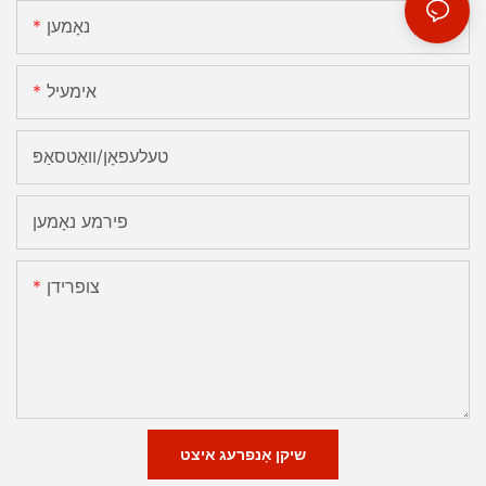
נאָמען
אימעיל
טעלעפאָן/וואַטסאַפּ
פירמע נאָמען
צופרידן
שיקן אָנפרעג איצט