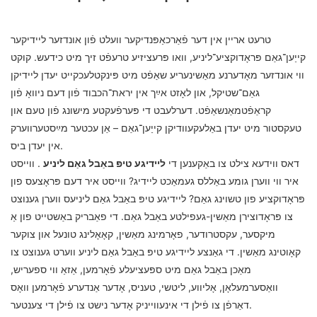
טרעט אריין אין דער פֿאַרכאַפּנדיקער וועלט פֿון אונדזער ליידיקער
קייַען־גאַם פּראָדוקציע־ליניע, וואו פּרעציזיע טרעפֿט זיך מיט כידעש. קוקט
ווי אונדזער מאָדערנע מאַשינעריע שאַפֿט מיט פּינקטלעכקייט יעדן ליידיקן
גאַם־שטיקל, און לאָזט אײַך אין יראת־הכבוד פֿון דעם ניוואָ פֿון
קראַפֿטמאַנשאַפֿט. דערלעבט די פּערפֿעקטע מישונג פֿון טעם און
טעקסטור מיט יעדן באַלעקעוודיקן קייַען־גאַם – אַן עכטער מײַסטערווערק
אין יעדן ביס.
דאס ווידעא צילט צו באַקענען די
ליידיגע טיפּ באַבל גאַם ליניע
. ווייסט
איר ווי ווערן גומע באַללס געמאַכט ליידיג? ווייסט איר דעם פּראָצעס פון
פּראָדוקציע פון ​​טשוינג גאַם? ליידיגע טיפּ באַבל גאַם ליניעס ווערן גענוצט
צו פּראָדוצירן מאַשין-געפילטע באַבל גאַם. די פאַבריק באַשטייט פון אַ
מיקסער, עקסטרודער, פאָרמינג מאַשין, קאָאָלינג טונעל און צוקער
קאָוטינג מאַשין. די גאַנצע ליידיגע טיפּ באַבל גאַם ליניע ווערט גענוצט צו
מאַכן באַבל גאַם מיט ספּעציעלע פֿאָרמען, אַזאַ ווי ספעריש,
וואַסערמעלאָן, אָליווע, ליטשי, טעניס, אָדער אַנדערע פֿאָרמען וואָס
דאַרפֿן צו פֿילן די אינעווייניק אָדער נישט צו פֿילן די צענטער.