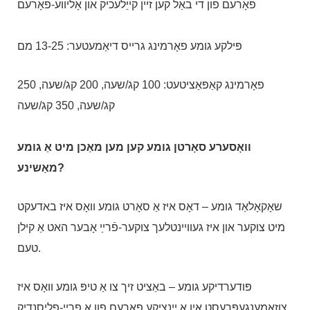
פאָרעם פון די באַל קען זיין קייַלעכיק און אָליווע-פאָרעם
פּילקע גומע פאָרמינג גרייס דיאַמעטער: 13-25 מם
פאָרמינג קאַפּאַציטעט: 100 קג/שעה, 200 קג/שעה, 250
קג/שעה, 350 קג/שעה
וואָסערע סאָרטן גומע קען מען מאַכן מיט אַ גומע
מאַשינע?
שאָקאָלאַד גומע – דאָס איז אַ סאָרט גומע וואָס איז באדעקט
מיט צוקער און איז געוויינטלעך צוקער-פֿרײַ אָבער האט אַ קילן
טעם.
פּודערדיקע גומע – באַציט זיך צו אַ טיפּ גומע וואָס איז
צוזאַמענגעפּרעסט אין אַ יינציקע פאָרעם פון אַ פריי-פליסנדיק