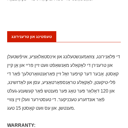
טעסטינג און טרענירונג
די פּלאַנירונג, צוזאַמענשטעלונג און אינסטאַלאַציע, אויפֿשטעלן
און טרענירן די לאָקאַלע מאַנשאַפֿט וועט זיין פריי און אָן קיין
קאָסטן. אָבער דער קויפער זאָל זיין פאַראַנטוואָרטלעך פֿאַר די
פֿלי-טיקעטן, לאָקאַלע טראַנספּאָרטאַציע, עסן און לאַדזשינג,
און 120 דאָלאַר פּער טאָג פּער מענטש פֿאַר קעשענע-געלט
פֿאַר אונדזערע טעכניקער. די טעסטירער וועלן זיין צוויי
מענטשן, און עס וועט קאָסטן 15 טעג.
WARRANTY: