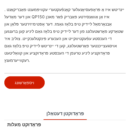
יינריטש איז אַ פּראָפעסיאָנעלער
קאָנפֿעקטערי עקוויפּמענט פאַבריקאַנט
.
און דער מאָדעל QP150 איז אַן אַוואַנסירטע פאַבריק פֿאַר מאכן
אַבנאָרמאַל ליידיק טיפּ בלאָז גאַמז. דער אָפּטימיזירטער פּלאַן און
שטאַרקע פאָרשטעלונג פון דער ליידיק טיפּ בלאָז גאַם ליניע קען ברענגען
די העכסטע עפֿעקטיווקייט און העכערע פּינקטלעכקייט. צוליב איר
אויסגעצייכנטער פאָרשטעלונג, קען די יינריטש ליידיק טיפּ בלאָז גאַם
פּראָדוקציע ליניע טרעפן די העכסטע פּראָדוקציע און קוואַליטעט
רעקווייערמענץ.
ויספאָרשונג
פּראָדוקטן דעטאַלן
פּראָדוקט מעלות