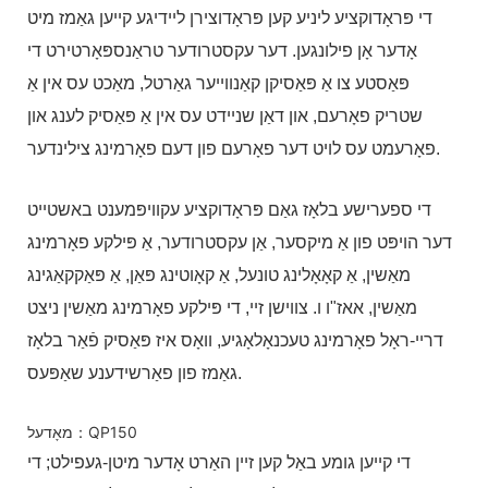
די פּראָדוקציע ליניע קען פּראָדוצירן ליידיגע קייען גאַמז מיט
אָדער אָן פילונגען. דער עקסטרודער טראַנספּאָרטירט די
פּאַסטע צו אַ פּאַסיקן קאַנווייער גאַרטל, מאַכט עס אין אַ
שטריק פאָרעם, און דאַן שניידט עס אין אַ פּאַסיק לענג און
פאָרעמט עס לויט דער פאָרעם פון דעם פאָרמינג צילינדער.
די ספערישע בלאָז גאַם פּראָדוקציע עקוויפּמענט באשטייט
דער הויפּט פון אַ מיקסער, אַן עקסטרודער, אַ פּילקע פאָרמינג
מאַשין, אַ קאָאָלינג טונעל, אַ קאָוטינג פּאַן, אַ פּאַקקאַגינג
מאַשין, אאז"ו ו. צווישן זיי, די פּילקע פאָרמינג מאַשין ניצט
דריי-ראָל פאָרמינג טעכנאָלאָגיע, וואָס איז פּאַסיק פֿאַר בלאָז
גאַמז פון פאַרשידענע שאַפּעס.
מאָדעל：QP150
די קייען גומע באַל קען זיין האַרט אָדער מיטן-געפילט; די