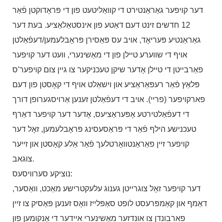
דער קויפער גאַראַנטירט די קוואַליטעט פון די פּראָדוקטן פֿאַר
12 חדשים זינט דעם דאַטע פון ​​אינסטאַלאַציע. בעת דער
גאַראַנטיע פּעריאָד, אויב עס פּאַסירן פּראָבלעמען/דעפֿאַלטן
אויף די שווערע טיילן פון די מאַשינערי, וועט דער קויפער
פאַרבייטן די טיילן אָדער שיקן טעכניקער צו גיין צום קויפער'ס
פּלאַץ פֿאַר רעפּאַראַציע און וישאַלט אויף די קאָסטן פון דעם
פארקויפער (פריי). אויב די דעפֿאַלטן זענען אַרויסגערופן דורך
די דעפֿאַלטירטע אָפּעראַציעס, אָדער דער קויפער דאַרף
טעכנישע הילף פֿאַר די פּראַסעסינג פּראָבלעמען, זאָל דער
קויפער זיין פאַראַנטוואָרטלעך פֿאַר אַלע קאָסטן און זייער
צוגאב.
נוציקע סערוויסעס:
דער קויפער זאָל צוגרייטן גענוג עלעקטרישע מאַכט, וואַסער,
דאַמף און קאַמפּרעסט לופט סאַפּלייז וואָס זענען פּאַסיק צו זיין
פארבונדן צו אונדזער מאַשינערי איידער די אָנקומען פון