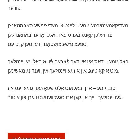
פּודער.
מעדיקאַמענטירטע גומע – לייגט צו מעדיצינישע סאַבסטאַנצן
צו העלפֿן קאָנסומערס פאַרוואַלטן אָדער באַהאַנדלען
ספּעציפֿישע צושטאַנדן ווען מען קײַט עס.
באַל גומע – דאָס איז אין דער פֿאָרעם פֿון אַ באַל, געוויינטלעך
מיט אַ קאָוטינג, און איז געוויינטלעך אין ווענדינג מאַשינען.
טוב גומע – אויך באקאנט אלס שפּאַגעטי גומע, עס איז
געוויינטלעך ווייך און קען ארויסגעקוועטשט ווערן פון א טוב.
פארוואס אונז אויסקלויבן