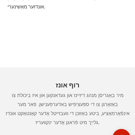
אונדזער מאַשינערי.
רוף אונז
מיר באַגריסן מנהג דיזיינז און געדאנקען און איז ביכולת צו
באַזאָרגן צו די ספּעציפיש באדערפענישן. פאר מער
אינפֿאָרמאַציע, ביטע באַזוכן די וועבזייטל אָדער קאָנטאַקט אונדז
גלייַך מיט פֿראגן אָדער ינקוועריז.