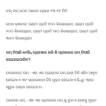
ବଲ୍ ଗମ୍ ଗଠନ ଆକାର ବ୍ୟାସ: ୧୩-୨୫ ମିମି
ଗଠନ କ୍ଷମତା: ଘଣ୍ଟା ପ୍ରତି ୧୦୦ କିଲୋଗ୍ରାମ, ଘଣ୍ଟା ପ୍ରତି
୨୦୦ କିଲୋଗ୍ରାମ, ଘଣ୍ଟା ପ୍ରତି ୨୫୦ କିଲୋଗ୍ରାମ, ଘଣ୍ଟା ପ୍ରତି
୩୫୦ କିଲୋଗ୍ରାମ
ଗମ୍ ତିଆରି ମେସିନ୍ ବ୍ୟବହାର କରି କି ପ୍ରକାରର ଗମ୍ ତିଆରି
କରାଯାଇପାରିବ?
ଚକୋଲେଟ୍ ଗମ୍ - ଏହା ଏକ ବ୍ରାଣ୍ଡର ଗମ୍ ଯାହା ଚିନି ସହିତ ଆବୃତ
ହୋଇଥାଏ ଏବଂ ସାଧାରଣତଃ ଚିନି ମୁକ୍ତ ହୋଇଥାଏ କିନ୍ତୁ ଏହାର
ସ୍ୱାଦ ଥଣ୍ଡା ହୋଇଥାଏ।
ପାଉଡର ଗମ୍ - ଏହା ଏକ ପ୍ରକାରର ଗମ୍ କୁ ବୁଝାଏ ଯାହାକୁ ମୁକ୍ତ