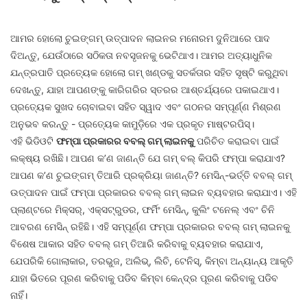
ଆମର ହୋଲୋ ଚୁଇଙ୍ଗମ୍ ଉତ୍ପାଦନ ଲାଇନର ମନୋରମ ଦୁନିଆରେ ପାଦ
ଦିଅନ୍ତୁ, ଯେଉଁଠାରେ ସଠିକତା ନବସୃଜନକୁ ଭେଟିଥାଏ। ଆମର ଅତ୍ୟାଧୁନିକ
ଯନ୍ତ୍ରପାତି ପ୍ରତ୍ୟେକ ହୋଲୋ ଗମ୍ ଖଣ୍ଡକୁ ସତର୍କତାର ସହିତ ସୃଷ୍ଟି କରୁଥିବା
ଦେଖନ୍ତୁ, ଯାହା ଆପଣଙ୍କୁ କାରିଗରିର ସ୍ତରର ଆଶ୍ଚର୍ଯ୍ୟରେ ପକାଇଥାଏ।
ପ୍ରତ୍ୟେକ ସୁଖଦ ଚୋବାଇବା ସହିତ ସ୍ୱାଦ ଏବଂ ଗଠନର ସମ୍ପୂର୍ଣ୍ଣ ମିଶ୍ରଣ
ଅନୁଭବ କରନ୍ତୁ - ପ୍ରତ୍ୟେକ କାମୁଡ଼ିରେ ଏକ ପ୍ରକୃତ ମାଷ୍ଟରପିସ୍।
ଏହି ଭିଡିଓଟି
ଫମ୍ପା ପ୍ରକାରର ବବଲ୍ ଗମ୍ ଲାଇନକୁ
ପରିଚିତ କରାଇବା ପାଇଁ
ଲକ୍ଷ୍ୟ ରଖିଛି। ଆପଣ କ’ଣ ଜାଣନ୍ତି ଯେ ଗମ୍ ବଲ୍ କିପରି ଫମ୍ପା କରାଯାଏ?
ଆପଣ କ’ଣ ଚୁଇଙ୍ଗମ୍ ତିଆରି ପ୍ରକ୍ରିୟା ଜାଣନ୍ତି? ମେସିନ୍-ଭର୍ତ୍ତି ବବଲ୍ ଗମ୍
ଉତ୍ପାଦନ ପାଇଁ ଫମ୍ପା ପ୍ରକାରର ବବଲ୍ ଗମ୍ ଲାଇନ ବ୍ୟବହାର କରାଯାଏ। ଏହି
ପ୍ଲାଣ୍ଟରେ ମିକ୍ସର୍, ଏକ୍ସଟ୍ରୁଡର, ଫର୍ମିଂ ମେସିନ୍, କୁଲିଂ ଟନେଲ୍ ଏବଂ ଚିନି
ଆବରଣ ମେସିନ୍ ରହିଛି। ଏହି ସମ୍ପୂର୍ଣ୍ଣ ଫମ୍ପା ପ୍ରକାରର ବବଲ୍ ଗମ୍ ଲାଇନକୁ
ବିଶେଷ ଆକାର ସହିତ ବବଲ୍ ଗମ୍ ତିଆରି କରିବାକୁ ବ୍ୟବହାର କରାଯାଏ,
ଯେପରିକି ଗୋଲାକାର, ତରଭୁଜ, ଅଲିଭ୍, ଲିଚି, ଟେନିସ୍, କିମ୍ବା ଅନ୍ୟାନ୍ୟ ଆକୃତି
ଯାହା ଭିତରେ ପୂରଣ କରିବାକୁ ପଡିବ କିମ୍ବା କେନ୍ଦ୍ର ପୂରଣ କରିବାକୁ ପଡିବ
ନାହିଁ।