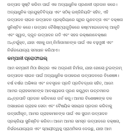
ଉତ୍ପାଦ ସୃଷ୍ଟି କରିବା ପାଇଁ ଏକ ଅତ୍ୟାଧୁନିକ ପ୍ରଣାଳୀ ପ୍ରଦାନ କରେ।
ଅତ୍ୟାଧୁନିକ ପ୍ରଯୁକ୍ତିବିଦ୍ୟା ଏବଂ ସଠିକ୍ ଇଞ୍ଜିନିୟରିଂ ସହିତ, ଏହି
ଉତ୍ପାଦନ ଲାଇନ ଉତ୍ପାଦନ ପ୍ରକ୍ରିୟାରେ ସ୍ଥିର ଗୁଣବତ୍ତା ଏବଂ ଦକ୍ଷତା
ସୁନିଶ୍ଚିତ କରେ। ଉତ୍ପାଦ ବୈଶିଷ୍ଟ୍ୟଗୁଡ଼ିକରେ କଷ୍ଟମାଇଜେବଲ୍ ଆକୃତି
ଏବଂ ସ୍ୱାଦ, ଦ୍ରୁତ ଉତ୍ପାଦନ ଗତି ଏବଂ ସହଜ ରକ୍ଷଣାବେକ୍ଷଣ
ଅନ୍ତର୍ଭୁକ୍ତ, ଯାହା ଏହାକୁ ଗମ୍ ନିର୍ମାତାମାନଙ୍କ ପାଇଁ ଏକ ବହୁମୁଖୀ ଏବଂ
ନିର୍ଭରଯୋଗ୍ୟ ସମାଧାନ କରିଥାଏ।
କମ୍ପାନୀ ପ୍ରୋଫାଇଲ୍
ଆମ କମ୍ପାନୀ ମିଠା ଶିଳ୍ପର ଏକ ଅଗ୍ରଣୀ ନିର୍ମାତା, ଯାହା ହୋଲୋ ଚୁଇଙ୍ଗମ୍
ଉତ୍ପାଦନ ଲାଇନ ପାଇଁ ଅତ୍ୟାଧୁନିକ ଉପକରଣ ଉତ୍ପାଦନରେ ବିଶେଷଜ୍ଞ।
ବର୍ଷ ବର୍ଷର ଅଭିଜ୍ଞତା ଏବଂ ନବସୃଜନ ପ୍ରତି ପ୍ରତିବଦ୍ଧତା ସହିତ, ଆମେ
ଆମର ଗ୍ରାହକମାନଙ୍କ ଆବଶ୍ୟକତା ପୂରଣ କରୁଥିବା ଉଚ୍ଚମାନର
ଯନ୍ତ୍ରପାତି ପ୍ରଦାନ କରିବାରେ ଗର୍ବ କରୁ। ଆମର ବିଶେଷଜ୍ଞଙ୍କ ଦଳ
ଅସାଧାରଣ ଗ୍ରାହକ ସେବା ଏବଂ ବୈଷୟିକ ସହାୟତା ପ୍ରଦାନ କରିବାକୁ
ଉତ୍ସର୍ଗୀକୃତ, ଆମର ଗ୍ରାହକମାନଙ୍କ ପାଇଁ ଏକ ସୁଗମ ଉତ୍ପାଦନ
ପ୍ରକ୍ରିୟା ସୁନିଶ୍ଚିତ କରିବା। ଆମେ ଆମର ସମସ୍ତ ଉତ୍ପାଦରେ ଦକ୍ଷତା,
ନିର୍ଭରଯୋଗ୍ୟତା ଏବଂ ସ୍ଥାୟୀତ୍ୱକୁ ପ୍ରାଥମିକତା ଦେଉଛୁ, ଯାହା ଆମ