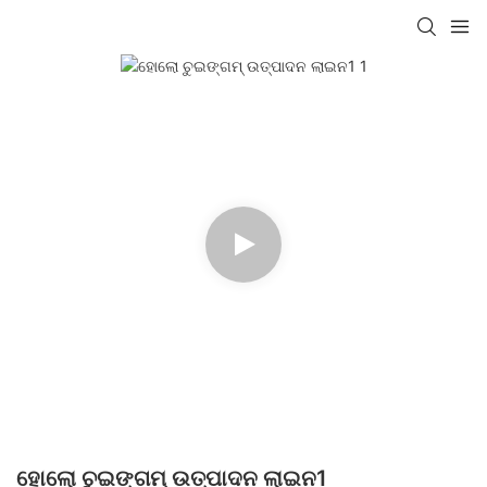
ହୋଲୋ ଚୁଇଙ୍ଗମ୍ ଉତ୍ପାଦନ ଲାଇନ1