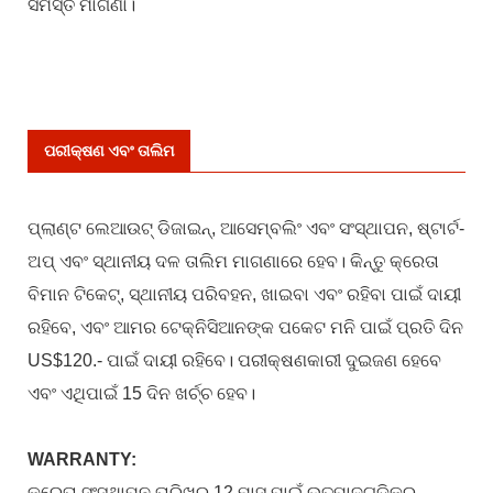
ସମସ୍ତ ମାଗଣା।
ପରୀକ୍ଷଣ ଏବଂ ତାଲିମ
ପ୍ଲାଣ୍ଟ ଲେଆଉଟ୍ ଡିଜାଇନ୍, ଆସେମ୍ବଲିଂ ଏବଂ ସଂସ୍ଥାପନ, ​​ଷ୍ଟାର୍ଟ-
ଅପ୍ ଏବଂ ସ୍ଥାନୀୟ ଦଳ ତାଲିମ ମାଗଣାରେ ହେବ। କିନ୍ତୁ କ୍ରେତା
ବିମାନ ଟିକେଟ୍, ସ୍ଥାନୀୟ ପରିବହନ, ଖାଇବା ଏବଂ ରହିବା ପାଇଁ ଦାୟୀ
ରହିବେ, ଏବଂ ଆମର ଟେକ୍ନିସିଆନଙ୍କ ପକେଟ ମନି ପାଇଁ ପ୍ରତି ଦିନ
US$120.- ପାଇଁ ଦାୟୀ ରହିବେ। ପରୀକ୍ଷଣକାରୀ ଦୁଇଜଣ ହେବେ
ଏବଂ ଏଥିପାଇଁ 15 ଦିନ ଖର୍ଚ୍ଚ ହେବ।
WARRANTY:
କ୍ରେତା ସଂସ୍ଥାପନ ତାରିଖରୁ 12 ମାସ ପାଇଁ ଉତ୍ପାଦଗୁଡ଼ିକର