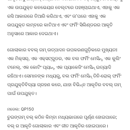
ଏକ ଉପଯୁକ୍ତ କନଭେୟର ବେଲ୍ଟରେ ପହଞ୍ଚାଇଥାଏ, ଏହାକୁ ଏକ
ରସି ଆକାରରେ ତିଆରି କରିଥାଏ, ଏବଂ ତା’ପରେ ଏହାକୁ ଏକ
ଉପଯୁକ୍ତ ଲମ୍ବରେ କାଟିଥାଏ ଏବଂ ଫର୍ମିଂ ସିଲିଣ୍ଡରର ଆକୃତି
ଅନୁସାରେ ଆକାର ଦେଇଥାଏ।
ଗୋଲାକାର ବବଲ୍ ଗମ୍ ଉତ୍ପାଦନ ଉପକରଣଗୁଡ଼ିକରେ ମୁଖ୍ୟତଃ
ଏକ ମିକ୍ସର୍, ଏକ ଏକ୍ସଟ୍ରୁଡର, ଏକ ବଲ ଫର୍ମିଂ ମେସିନ୍, ଏକ କୁଲିଂ
ଟନେଲ୍, ଏକ କୋଟିଂ ପ୍ୟାନ୍, ଏକ ପ୍ୟାକେଜିଂ ମେସିନ୍ ଇତ୍ୟାଦି
ରହିଥାଏ। ସେମାନଙ୍କ ମଧ୍ୟରୁ, ବଲ ଫର୍ମିଂ ମେସିନ୍ ତିନି-ରୋଲ୍ ଫର୍ମିଂ
ପ୍ରଯୁକ୍ତିବିଦ୍ୟା ଗ୍ରହଣ କରେ, ଯାହା ବିଭିନ୍ନ ଆକୃତିର ବବଲ୍ ଗମ୍
ପାଇଁ ଉପଯୁକ୍ତ।
ମଡେଲ: QP150
ଚୁଇଙ୍ଗମ୍ ବଲ୍ କଠିନ କିମ୍ବା ମଧ୍ୟଭାଗରେ ପୂର୍ଣ୍ଣ ହୋଇପାରେ;
ବଲ୍ ର ଆକୃତି ଗୋଲାକାର ଏବଂ ଜୀତ ଆକୃତିର ହୋଇପାରେ।