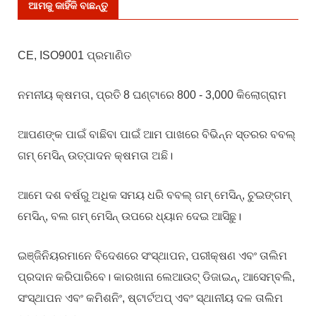
ଆମକୁ କାହିଁକି ବାଛନ୍ତୁ
CE, ISO9001 ପ୍ରମାଣିତ
ନମନୀୟ କ୍ଷମତା, ପ୍ରତି 8 ଘଣ୍ଟାରେ 800 - 3,000 କିଲୋଗ୍ରାମ
ଆପଣଙ୍କ ପାଇଁ ବାଛିବା ପାଇଁ ଆମ ପାଖରେ ବିଭିନ୍ନ ସ୍ତରର ବବଲ୍
ଗମ୍ ମେସିନ୍ ଉତ୍ପାଦନ କ୍ଷମତା ଅଛି।
ଆମେ ଦଶ ବର୍ଷରୁ ଅଧିକ ସମୟ ଧରି ବବଲ୍ ଗମ୍ ମେସିନ୍, ଚୁଇଙ୍ଗମ୍
ମେସିନ୍, ବଲ ଗମ୍ ମେସିନ୍ ଉପରେ ଧ୍ୟାନ ଦେଇ ଆସିଛୁ।
ଇଞ୍ଜିନିୟରମାନେ ବିଦେଶରେ ସଂସ୍ଥାପନ, ​​ପରୀକ୍ଷଣ ଏବଂ ତାଲିମ
ପ୍ରଦାନ କରିପାରିବେ। କାରଖାନା ଲେଆଉଟ୍ ଡିଜାଇନ୍, ଆସେମ୍ବଲି,
ସଂସ୍ଥାପନ ଏବଂ କମିଶନିଂ, ଷ୍ଟାର୍ଟଅପ୍ ଏବଂ ସ୍ଥାନୀୟ ଦଳ ତାଲିମ