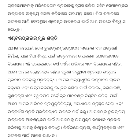
ଗ୍ରାହକମାନଙ୍କୁ ପରିବେଶଗତ ପ୍ରଭାବକୁ ହ୍ରାସ କରିବା ସହିତ ସେମାନଙ୍କର
ଉତ୍ପାଦନ ଲକ୍ଷ୍ୟ ହାସଲ କରିବାରେ ସାହାଯ୍ୟ କରେ। ମିଠା ବଜାରରେ
ସଫଳତା ଆଣି ଦେଉଥିବା ଶ୍ରେଷ୍ଠ ଉପକରଣ ପାଇଁ ଆମ ଉପରେ ବିଶ୍ୱାସ
କରନ୍ତୁ।
ଏଣ୍ଟରପ୍ରାଇଜ୍ ମୂଳ ଶକ୍ତି
ଆମର କମ୍ପାନୀ ହଲୋ ଚୁଇଙ୍ଗମ୍ ଉତ୍ପାଦନ ଲାଇନର ଏକ ଅଗ୍ରଣୀ
ନିର୍ମାତା, ଯାହା ମିଠା ଶିଳ୍ପ ପାଇଁ ଉଚ୍ଚମାନର ଉପକରଣ ଯୋଗାଇବାରେ
ବିଶେଷଜ୍ଞ। ଏହି କ୍ଷେତ୍ରରେ ବର୍ଷ ବର୍ଷର ଅଭିଜ୍ଞତା ଏବଂ ବିଶେଷଜ୍ଞତା ସହିତ,
ଆମେ ଆମର ଗ୍ରାହକଙ୍କ ଚାହିଦା ପୂରଣ କରୁଥିବା ଶ୍ରେଷ୍ଠ ଉତ୍ପାଦ
ପ୍ରଦାନ କରିବାକୁ ପ୍ରତିବଦ୍ଧ। ଆମର ଅତ୍ୟାଧୁନିକ ଉତ୍ପାଦନ ଲାଇନ
ଦକ୍ଷତା ଏବଂ ଉତ୍ପାଦକତାକୁ ଉନ୍ନତ କରିବା ପାଇଁ ଡିଜାଇନ୍ କରାଯାଇଛି,
ଗୁଣବତ୍ତା ଏବଂ ସ୍ଥିରତାର ସର୍ବୋଚ୍ଚ ମାନଦଣ୍ଡ ନିଶ୍ଚିତ କରିବା ପାଇଁ।
ଆମେ ଆମର ଅଭିନବ ପ୍ରଯୁକ୍ତିବିଦ୍ୟା, ଅସାଧାରଣ ଗ୍ରାହକ ସେବା ଏବଂ
ଉତ୍କର୍ଷତା ପ୍ରତି ପ୍ରତିବଦ୍ଧତା ଉପରେ ଗର୍ବ କରୁ। ଆପଣଙ୍କ ଚୁଇଙ୍ଗମ୍
ଉତ୍ପାଦନ ଆବଶ୍ୟକତା ପାଇଁ ଆପଣଙ୍କୁ ଉପଯୁକ୍ତ ସମାଧାନ ପ୍ରଦାନ
କରିବାକୁ ଆମକୁ ବିଶ୍ୱାସ କରନ୍ତୁ। ନିର୍ଭରଯୋଗ୍ୟତା, କାର୍ଯ୍ୟଦକ୍ଷତା ଏବଂ
ସଫଳତା ପାଇଁ ଆମକୁ ବାଛନ୍ତୁ।