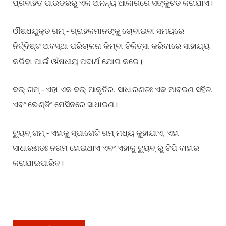
ପ୍ରବାହିତ ପାଉଡରରୁ ଏକ ଅନନ୍ୟ ଆକାରରେ ସଙ୍କୁଚିତ କରାଯାଏ।
ଔଷଧଯୁକ୍ତ ଗମ୍ - ଗ୍ରାହକମାନଙ୍କୁ ଚୋବାଇବା ସମୟରେ
ନିର୍ଦ୍ଦିଷ୍ଟ ଅବସ୍ଥା ପରିଚାଳନା କିମ୍ବା ଚିକିତ୍ସା କରିବାରେ ସାହାଯ୍ୟ
କରିବା ପାଇଁ ଔଷଧୀୟ ପଦାର୍ଥ ଯୋଗ କରେ।
ବଲ୍ ଗମ୍ - ଏହା ଏକ ବଲ୍ ଆକୃତିର, ସାଧାରଣତଃ ଏକ ଆବରଣ ସହିତ,
ଏବଂ ଭେଣ୍ଡିଂ ମେସିନରେ ସାଧାରଣ।
ଟ୍ୟୁବ୍ ଗମ୍ - ଏହାକୁ ସ୍ପାଗେଟି ଗମ୍ ମଧ୍ୟ କୁହାଯାଏ, ଏହା
ସାଧାରଣତଃ ନରମ ହୋଇଥାଏ ଏବଂ ଏହାକୁ ଟ୍ୟୁବ୍ ରୁ ଚିପି ବାହାର
କରାଯାଇପାରିବ।