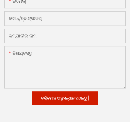
ଇମେଲ୍
ଫୋନ୍/ହ୍ବାଟ୍ସଆପ୍
କମ୍ପାନୀର ନାମ
ବିଷୟବସ୍ତୁ
ବର୍ତ୍ତମାନ ଅନୁସନ୍ଧାନ ପଠାନ୍ତୁ |