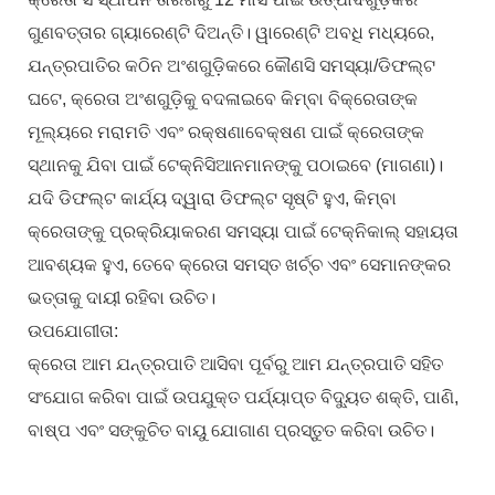
ଗୁଣବତ୍ତାର ଗ୍ୟାରେଣ୍ଟି ଦିଅନ୍ତି। ୱାରେଣ୍ଟି ଅବଧି ମଧ୍ୟରେ,
ଯନ୍ତ୍ରପାତିର କଠିନ ଅଂଶଗୁଡ଼ିକରେ କୌଣସି ସମସ୍ୟା/ଡିଫଲ୍ଟ
ଘଟେ, କ୍ରେତା ଅଂଶଗୁଡ଼ିକୁ ବଦଳାଇବେ କିମ୍ବା ବିକ୍ରେତାଙ୍କ
ମୂଲ୍ୟରେ ମରାମତି ଏବଂ ରକ୍ଷଣାବେକ୍ଷଣ ପାଇଁ କ୍ରେତାଙ୍କ
ସ୍ଥାନକୁ ଯିବା ପାଇଁ ଟେକ୍ନିସିଆନମାନଙ୍କୁ ପଠାଇବେ (ମାଗଣା)।
ଯଦି ଡିଫଲ୍ଟ କାର୍ଯ୍ୟ ଦ୍ୱାରା ଡିଫଲ୍ଟ ସୃଷ୍ଟି ହୁଏ, କିମ୍ବା
କ୍ରେତାଙ୍କୁ ପ୍ରକ୍ରିୟାକରଣ ସମସ୍ୟା ପାଇଁ ଟେକ୍ନିକାଲ୍ ସହାୟତା
ଆବଶ୍ୟକ ହୁଏ, ତେବେ କ୍ରେତା ସମସ୍ତ ଖର୍ଚ୍ଚ ଏବଂ ସେମାନଙ୍କର
ଭତ୍ତାକୁ ଦାୟୀ ରହିବା ଉଚିତ।
ଉପଯୋଗୀତା:
କ୍ରେତା ଆମ ଯନ୍ତ୍ରପାତି ଆସିବା ପୂର୍ବରୁ ଆମ ଯନ୍ତ୍ରପାତି ସହିତ
ସଂଯୋଗ କରିବା ପାଇଁ ଉପଯୁକ୍ତ ପର୍ଯ୍ୟାପ୍ତ ବିଦ୍ୟୁତ ଶକ୍ତି, ପାଣି,
ବାଷ୍ପ ଏବଂ ସଙ୍କୁଚିତ ବାୟୁ ଯୋଗାଣ ପ୍ରସ୍ତୁତ କରିବା ଉଚିତ।