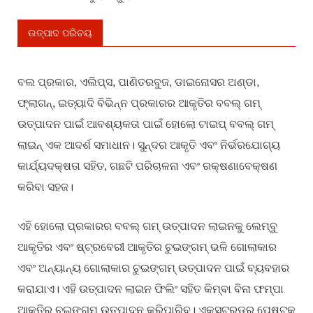
ଉତ୍ପାଦ ପରିଚୟ
ବଲ ପ୍ରକାର, ଏଲିପ୍ସ, ପାଣିତରବୁଜ, ଡାଇନୋସର ଅଣ୍ଡା,
ଫ୍ଲାଗନ୍, ଇତ୍ୟାଦି ବିଭିନ୍ନ ପ୍ରକାରର ଆକୃତିର ବବଲ୍ ଗମ୍
ଉତ୍ପାଦନ ପାଇଁ ଆବଶ୍ୟକତା ପାଇଁ ହୋଲୋ ଟାଇପ୍ ବବଲ୍ ଗମ୍
ଲାଇନ୍ ଏକ ଆଦର୍ଶ ସମାଧାନ। ସୁନ୍ଦର ଆକୃତି ଏବଂ ନିର୍ଭରଯୋଗ୍ୟ
କାର୍ଯ୍ୟଦକ୍ଷତା ସହିତ, ଗଛଟି ପରିଚାଳନା ଏବଂ ରକ୍ଷଣାବେକ୍ଷଣ
କରିବା ସହଜ।
ଏହି ହୋଲୋ ପ୍ରକାରର ବବଲ୍ ଗମ୍ ଉତ୍ପାଦନ ଲାଇନକୁ ଲେମ୍ବୁ
ଆକୃତିର ଏବଂ ଷ୍ଟ୍ରବେରୀ ଆକୃତିର ଚୁଇଙ୍ଗମ୍ ଭଳି ଗୋଲାକାର
ଏବଂ ଅନ୍ୟାନ୍ୟ ଗୋଲାକାର ଚୁଇଙ୍ଗମ୍ ଉତ୍ପାଦନ ପାଇଁ ବ୍ୟବହାର
କରାଯାଏ। ଏହି ଉତ୍ପାଦନ ଲାଇନ ଫିଲିଂ ସହିତ କିମ୍ବା ବିନା ଫମ୍ପା
ଆକୃତିର ଚୁଇଙ୍ଗମ୍ ଉତ୍ପାଦନ କରିପାରିବ। ଏକ୍ସଟ୍ରୁଡର ପେଷ୍ଟକୁ