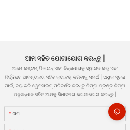
ଆମ ସହିତ ଯୋଗାଯୋଗ କରନ୍ତୁ |
ଆମେ କଷ୍ଟମ୍ ଡିଜାଇନ୍ ଏବଂ ଚିନ୍ତାଧାରାକୁ ସ୍ୱାଗତ କରୁ ଏବଂ
ନିର୍ଦ୍ଦିଷ୍ଟ ଆବଶ୍ୟକତା ସହିତ କ୍ୟାଟର୍ କରିବାକୁ ସମର୍ଥ | ଅଧିକ ସୂଚନା
ପାଇଁ, ଦୟାକରି ୱେବସାଇଟ୍ ପରିଦର୍ଶନ କରନ୍ତୁ କିମ୍ବା ପ୍ରଶ୍ନ କିମ୍ବା
ଅନୁସନ୍ଧାନ ସହିତ ଆମକୁ ସିଧାସଳଖ ଯୋଗାଯୋଗ କରନ୍ତୁ |
ନାମ