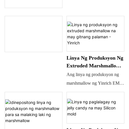
Linya Ng Produksyon Ng
Extruded Marshmallow
Na May Gitnang
Ang linya ng produksyon ng
Palaman - Yinrich
marshmallow ng Yinrich EM50
ay partikular na idinisenyo para
sa paggawa ng mga
marshmallow na may laman.
Maaari itong gumawa ng iba't
ibang magagandang produkto,