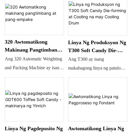
ganap na awtomatikong
na hard candy casting.
patuloy na produksyon, at
kayang gumawa ng mga
pangunahing produktong
cotton candy tulad ng twisted,
320 Awtomatikong
Linya Ng Produksyon Ng
straight, filled, at iba't ibang
Makinang Pangtimbang
T300 Soft Candy Die-
kulay.
At Pang-Empake
Forming At Cooling Na
Ang 320 Automatic Weighting
Ang T300 ay isang
May Cooling Drum
and Packing Machine ay isang
makabagong linya ng patuloy
siksik, patayo, at ganap na
na produksyon na ginawa para
awtomatikong kagamitan sa
sa mataas na katumpakan na
pagtimbang at pag-iimpake na
pagbuo ng die at mabilis na
angkop para sa mga butil-butil
paglamig ng mga produktong
at maliliit na bloke ng
malambot na kendi.
materyales (tulad ng matigas na
Pinagsasama ang matibay na
Awtomatikong Linya Ng
Linya Ng Pagdeposito Ng
kendi, matatamis, mani, inihaw
mekanikal na disenyo na may