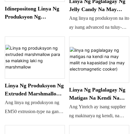
Linya Ng Paglalagay Ng
tulad ng mga produktong may
Idinepositong Linya Ng
Jelly Candy Na May
iisang kulay, maraming kulay,
Produksyon Ng
Silicon Mold
Ang linya ng produksyon na ito
apat na kulay na pilipit, at
Marshmallow Para Sa
ay isang advanced na tuluy-
Malaking Laki Ng
maging ang mga produktong
tuloy na sistema para sa
Marshmallow
may laman na extruded.
paggawa ng gelatin o pectin-
based gummies (QQ candies)
na may iba't ibang laki. Isang
bagong inilunsad na linya ng
produksyon ng gummy candy
Linya Ng Produksyon Ng
Linya Ng Paglalagay Ng
para sa mga kostumer na
Extruded Marshmallow
Matigas Na Kendi Na
Vietnamese.
Para Sa Malaking Laki
Ang linya ng produksyon ng
May Maliit Na
Ang Yinrich ay isang supplier
Ng Marshmallow
EM50 extrusion-type na ganap
Kapasidad (na May
ng makinarya ng kendi, na
na awtomatikong cotton candy
Electromagnetic Cooker)
nagbibigay ng kumpletong
ay may maliit na bakas ng paa,
linya ng produksyon ng maliliit