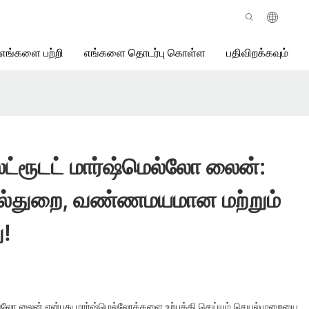
எங்களை பற்றி
எங்களை தொடர்பு கொள்ள
பதிவிறக்கவும்
ட்ரூடட் மார்ஷ்மெல்லோ லைன்:
பல்துறை, வண்ணமயமான மற்றும்
!
ெல்லோ லைன் என்பது மார்ஷ்மெல்லோக்களை உற்பத்தி செய்யும் செயல்முறையை