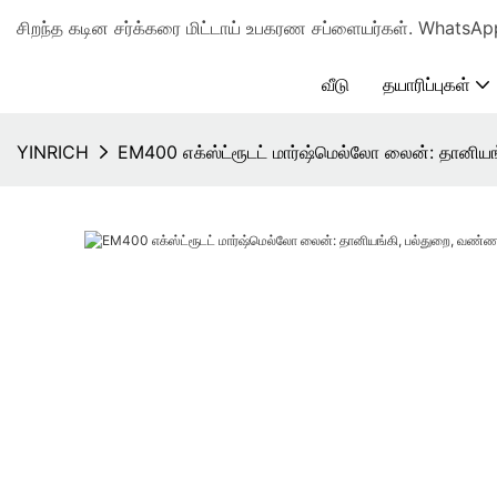
சிறந்த கடின சர்க்கரை மிட்டாய் உபகரண சப்ளையர்கள். Wha
வீடு
தயாரிப்புகள்
YINRICH
EM400 எக்ஸ்ட்ரூடட் மார்ஷ்மெல்லோ லைன்: தானி