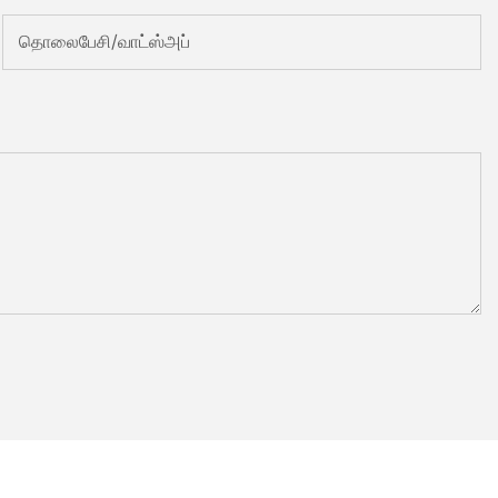
தொலைபேசி/வாட்ஸ்அப்