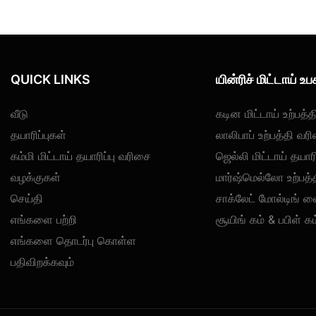
QUICK LINKS
யின்ரிச் மிட்டாய் 
வீடு
கடின மிட்டாய் உற்பத்த
தயாரிப்புகள்
லாலிபாப் உற்பத்தி வர
கம்மி மிட்டாய் தயாரிப்பு வரிசை
ஜெல்லி மிட்டாய் தயாரி
வழக்குகள்
மார்ஷ்மெல்லோ உற்பத
செய்தி
சாக்லேட் மோல்டிங் ல
எங்களை பற்றி
சூயிங் கம் & பபிள் 
எங்களை தொடர்பு கொள்ள
பதிவிறக்கவும்