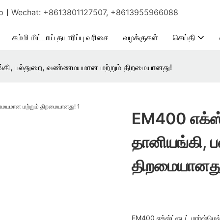
tsApp｜Wechat: +8613801127507, +8613955966088
கம்மி மிட்டாய் தயாரிப்பு வரிசை
வழக்குகள்
செய்தி
யங்கி, பல்துறை, வண்ணமயமான மற்றும் திறமையானது!
EM400 எக்ஸ்
தானியங்கி, 
திறமையானது
EM400 எக்ஸ்ட்ரூடட் மார்ஷ்ம