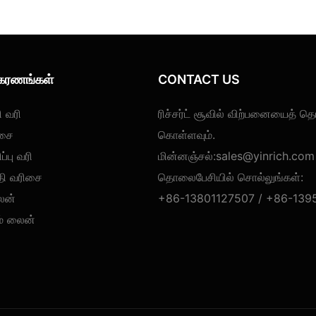
உபகரணங்கள்
CONTACT US
ி வரி
ரிச்சர்ட் சூவில் விற்பனையைத் தொ
ிசை
கொள்ளவும்.
ப்பு வரி
மின்னஞ்சல்:
sales@yinrich.com
்தி வரிசை
தொலைபேசியில் சொல்லுங்கள்:
ைன்
+86-13801127507 /
+86-139
கம் லைன்