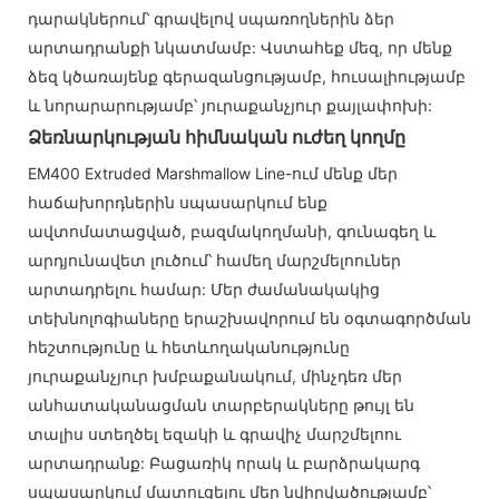
դարակներում՝ գրավելով սպառողներին ձեր
արտադրանքի նկատմամբ: Վստահեք մեզ, որ մենք
ձեզ կծառայենք գերազանցությամբ, հուսալիությամբ
և նորարարությամբ՝ յուրաքանչյուր քայլափոխի:
Ձեռնարկության հիմնական ուժեղ կողմը
EM400 Extruded Marshmallow Line-ում մենք մեր
հաճախորդներին սպասարկում ենք
ավտոմատացված, բազմակողմանի, գունագեղ և
արդյունավետ լուծում՝ համեղ մարշմելոուներ
արտադրելու համար: Մեր ժամանակակից
տեխնոլոգիաները երաշխավորում են օգտագործման
հեշտությունը և հետևողականությունը
յուրաքանչյուր խմբաքանակում, մինչդեռ մեր
անհատականացման տարբերակները թույլ են
տալիս ստեղծել եզակի և գրավիչ մարշմելոու
արտադրանք: Բացառիկ որակ և բարձրակարգ
սպասարկում մատուցելու մեր նվիրվածությամբ՝