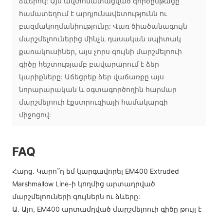
ձևերով: Այս ավտոմատացված գործընթացը
համատեղում է արդյունավետությունն ու
բազմակողմանիությունը: Վառ ծիածանագույն
մարշմելոուներից մինչև դասական սպիտակ
քառակուսիներ, այս չորս գույնի մարշմելոուի
գիծը հեշտությամբ բավարարում է ձեր
կարիքները: Աճեցրեք ձեր վաճառքը այս
նորարարական և օգտագործողին հարմար
մարշմելոուի էքստրուզիայի համակարգի
միջոցով:
FAQ
Հարց. Կարո՞ղ եմ կարգավորել EM400 Extruded
Marshmallow Line-ի կողմից արտադրված
մարշմելոուների գույներն ու ձևերը:
Ա. Այո, EM400 արտամղված մարշմելոուի գիծը թույլ է