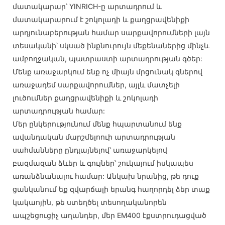
մատակարար՝ YINRICH-ը արտադրում և
մատակարարում է շոկոլադի և քաղցրավենիքի
արդյունաբերության համար սարքավորումների լայն
տեսականի՝ սկսած ինքնուրույն մեքենաներից մինչև
ամբողջական, պատրաստի արտադրության գծեր:
Մենք առաջարկում ենք ոչ միայն մրցունակ գներով
առաջադեմ սարքավորումներ, այլև մատչելի
լուծումներ քաղցրավենիքի և շոկոլադի
արտադրության համար:
Մեր ընկերությունում մենք հպարտանում ենք
ավանդական մարշմելոուի արտադրության
սահմանները ընդլայնելով՝ առաջարկելով
բազմազան ձևեր և գույներ՝ շուկայում իսկապես
առանձնանալու համար: Անկախ նրանից, թե դուք
ցանկանում եք զվարճալի երանգ հաղորդել ձեր տաք
կակաոյին, թե ստեղծել տեսողականորեն
ապշեցուցիչ աղանդեր, մեր EM400 էքստրուդացված