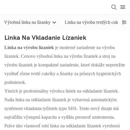
Výrobná linka na lízanky
Linka na výrobu tvrdých cukríkov
Linka Na Vkladanie Lízaniek
Linka na výrobu lízaniek
je moderné zariadenie na výrobu
lízaniek. Cenovo výhodná linka na výrobu lízaniek a stroj na
výrobu lízaniek je kompaktné zariadenie, ktoré dokáže nepretržite
vyrábať rôzne tvrdé cukríky a lízanky za prísnych hygienických
podmienok.
Yinrich je profesionálny výrobca liniek na odkladanie lízaniek.
Naša linka na odkladanie lízaniek je vybavená automatickým
systémom vkladania tyčiniek typu SHS. Tento nový dizajn má
najväčšiu výstupnú kapacitu a vyššiu presnosť umiestnenia.
Práve táto vlastnosť robí linku na odkladanie lízaniek vyrobenú