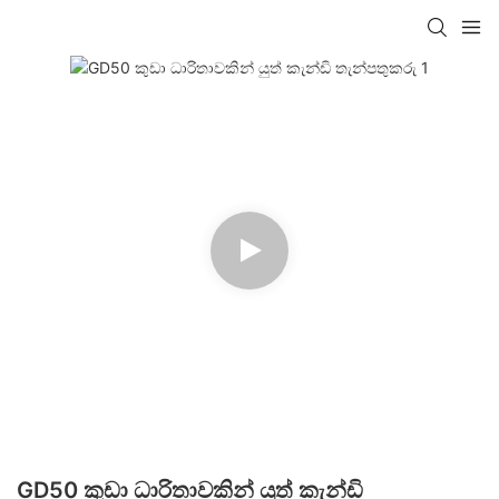
GD50 කුඩා ධාරිතාවකින් යුත් කැන්ඩි