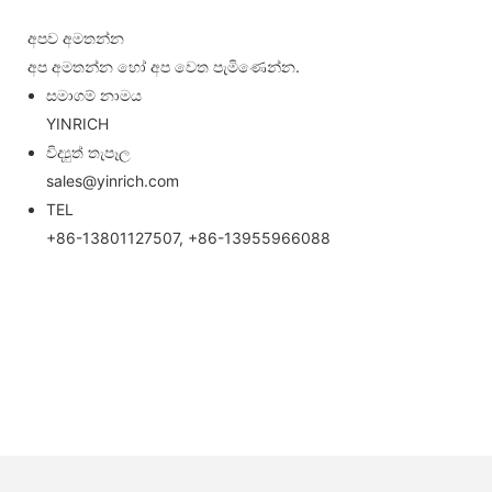
අපව අමතන්න
අප අමතන්න හෝ අප වෙත පැමිණෙන්න.
සමාගම් නාමය
YINRICH
විද්‍යුත් තැපෑල
sales@yinrich.com
TEL
+86-13801127507, +86-13955966088