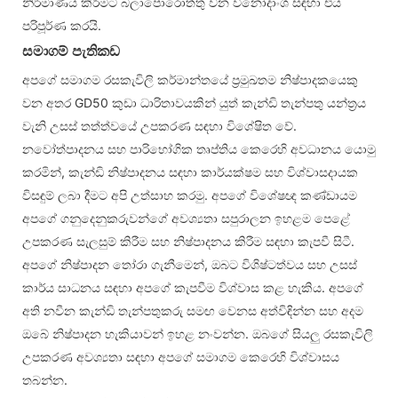
නිර්මාණය කිරීමට බලාපොරොත්තු වන විනෝදාංශ සඳහා එය
පරිපූර්ණ කරයි.
සමාගම් පැතිකඩ
අපගේ සමාගම රසකැවිලි කර්මාන්තයේ ප්‍රමුඛතම නිෂ්පාදකයෙකු
වන අතර GD50 කුඩා ධාරිතාවයකින් යුත් කැන්ඩි තැන්පතු යන්ත්‍රය
වැනි උසස් තත්ත්වයේ උපකරණ සඳහා විශේෂිත වේ.
නවෝත්පාදනය සහ පාරිභෝගික තෘප්තිය කෙරෙහි අවධානය යොමු
කරමින්, කැන්ඩි නිෂ්පාදනය සඳහා කාර්යක්ෂම සහ විශ්වාසදායක
විසඳුම් ලබා දීමට අපි උත්සාහ කරමු. අපගේ විශේෂඥ කණ්ඩායම
අපගේ ගනුදෙනුකරුවන්ගේ අවශ්‍යතා සපුරාලන ඉහළම පෙළේ
උපකරණ සැලසුම් කිරීම සහ නිෂ්පාදනය කිරීම සඳහා කැපවී සිටී.
අපගේ නිෂ්පාදන තෝරා ගැනීමෙන්, ඔබට විශිෂ්ටත්වය සහ උසස්
කාර්ය සාධනය සඳහා අපගේ කැපවීම විශ්වාස කළ හැකිය. අපගේ
අති නවීන කැන්ඩි තැන්පතුකරු සමඟ වෙනස අත්විඳින්න සහ අදම
ඔබේ නිෂ්පාදන හැකියාවන් ඉහළ නංවන්න. ඔබගේ සියලු රසකැවිලි
උපකරණ අවශ්‍යතා සඳහා අපගේ සමාගම කෙරෙහි විශ්වාසය
තබන්න.