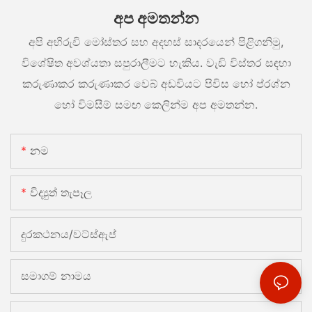
අප අමතන්න
අපි අභිරුචි මෝස්තර සහ අදහස් සාදරයෙන් පිළිගනිමු,
විශේෂිත අවශ්යතා සපුරාලීමට හැකිය. වැඩි විස්තර සඳහා
කරුණාකර කරුණාකර වෙබ් අඩවියට පිවිස හෝ ප්රශ්න
හෝ විමසීම් සමඟ කෙලින්ම අප අමතන්න.
නම
විද්‍යුත් තැපෑල
දුරකථනය/වට්ස්ඇප්
සමාගම් නාමය