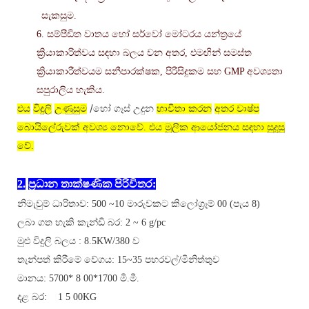
සැකසුම.
6. සම්පීඩිත වාතය
හෝ සර්වෝ මෝටරය
යන්ත්‍රයේ
ක්‍රියාකාරිත්වය සඳහා බලය වන අතර, එමඟින් සමස්ත
ක්‍රියාකාරීත්වයම සනීපාරක්ෂක, පිරිසිදුකම සහ GMP අවශ්‍යතා
සපුරාලිය හැකිය.
/හෝ ගෑස් උදුන
එය
විදුලි
උණුසුම
භාවිතා කරන
අතර වාෂ්ප
බොයිලේරුවක් අවශ්‍ය නොවේ. එය මූලික ආයෝජනය සඳහා සුදුසු
වේ.
2.
ප්‍රධාන තාක්ෂණික පිරිවිතර:
නිමැවුම් ධාරිතාව:
500
~
10
මාරුවකට කිලෝග්‍රෑම් 00
(පැය 8)
ලබා ගත හැකි කැන්ඩි බර: 2 ~
6
g/pc
මුළු විදුලි බලය :
8
.5KW/
380
ව
තැන්පත් කිරීමේ වේගය:
1
5~
35
පහරවල්/මිනිත්තුව
මානය:
57
00*
8
00*1700 මි.මී.
දළ බර:
1
5
0
0KG