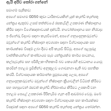
ඇයි අපිව තෝරා ගන්නේ
සමාගම් පැතිකඩ:
අපගේ සමාගම GD50 කුඩා ධාරිතාවයකින් යුත් කැන්ඩි තැන්පතු
යන්ත්‍රය ඇතුළුව උසස් තත්ත්වයේ රසකැවිලි උපකරණ නිෂ්පාදනය
කිරීම සඳහා විශේෂඥතාවයක් දක්වයි. නවෝත්පාදනය සහ නිරවද්‍ය
ඉංජිනේරු විද්‍යාව සඳහා කැපවීමෙන්, අපගේ ගනුදෙනුකරුවන්ට
ඔවුන්ගේ කැන්ඩි නිෂ්පාදන අවශ්‍යතා සඳහා විශ්වාසදායක සහ
කාර්යක්ෂම විසඳුම් ලබා දීමට අපි කැපවී සිටිමු. අපගේ පළපුරුදු
වෘත්තිකයන්ගේ කණ්ඩායම සෑම යන්ත්‍රයක්ම කාර්ය සාධනය,
කල්පැවැත්ම සහ පරිශීලක-හිතකාමී බව කෙරෙහි අවධානය යොමු
කරමින් ඉහළම ප්‍රමිතීන්ට අනුකූලව ගොඩනගා ඇති බව සහතික
කරයි. විශ්වාසදායක කර්මාන්ත ප්‍රමුඛයෙකු ලෙස, අපගේ
ගනුදෙනුකරුවන්ට ඔවුන්ගේ නිෂ්පාදන ක්‍රියාවලීන් විධිමත් කිරීමට
සහ පහසුවෙන් රසවත් කැන්ඩි නිර්මාණය කිරීමට උපකාරී වන
ඉහළම පෙළේ උපකරණ පිරිනැමීම ගැන අපි ආඩම්බර වෙමු. ඔබේ
කැන්ඩි නිෂ්පාදන අවශ්‍යතා සඳහා විශ්වාසදායක සහ කාර්යක්ෂම
විසඳුමක් සඳහා අපගේ GD50 කැන්ඩි තැන්පතු යන්ත්‍රය තෝරන්න.