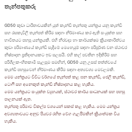
තැන්පතුකරු
GD50 කුඩා ධාරිතාවයකින් යුත් කැන්ඩි තැන්පතු යන්ත්‍රය යනු කැන්ඩි
සහ රසකැවිලි තැන්පත් කිරීම සඳහා නිර්මාණය කර ඇති සංයුක්ත සහ
භාවිතයට පහසු යන්ත්‍රයකි. එහි නිරවද්‍ය හා කාර්යක්ෂම ක්‍රියාකාරිත්වය
කුඩා පරිමාණයේ කැන්ඩි සෑදීමේ මෙහෙයුම් සඳහා පරිපූර්ණ වන ස්ථාවර
නිෂ්පාදන ප්‍රතිදානයකට ඉඩ සලසයි. එහි කල් පවතින ඉදිකිරීම් සහ
පරිශීලක-හිතකාමී සැලසුම සමඟින්, GD50 යනු උසස් තත්ත්වයේ
කැන්ඩි පහසුවෙන් නිර්මාණය කිරීම සඳහා අත්‍යවශ්‍ය මෙවලමකි.
මෙම යන්ත්‍රයට විවිධ වර්ගයේ තැන්පත් කළ ඝන කැන්ඩි, ජෙලි කැන්ඩි,
ටොෆි සහ අනෙකුත් කැන්ඩි නිෂ්පාදනය කළ හැකිය.
මෙම යන්ත්‍රයට සංයුක්ත ව්‍යුහයක්, ස්ථාවර කාර්ය සාධනයක් සහ පහසු
පාලනයක් ඇත.
තැන්පතු පරිමාව විකල්ප වශයෙන් සකස් කළ හැකිය. මෙම යන්ත්‍රය
අවශ්‍යතාවයට අනුව පියවර රහිත වේග ගැලපීමකින් ක්‍රියාත්මක විය
හැකිය.