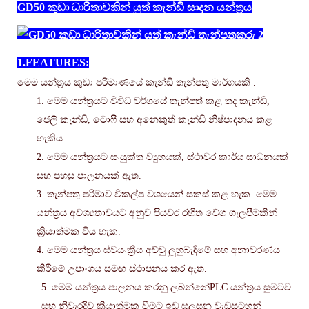
GD50 කුඩා ධාරිතාවකින් යුත් කැන්ඩි සාදන යන්ත්‍රය
1.
FEATURES:
මෙම යන්ත්‍රය
කුඩා
පරිමාණයේ කැන්ඩි තැන්පතු
මාර්ගයකි
.
1. මෙම යන්ත්‍රයට විවිධ වර්ගයේ තැන්පත් කළ තද කැන්ඩි,
ජෙලි කැන්ඩි, ටොෆි සහ අනෙකුත් කැන්ඩි නිෂ්පාදනය කළ
හැකිය.
2. මෙම යන්ත්‍රයට සංයුක්ත ව්‍යුහයක්, ස්ථාවර කාර්ය සාධනයක්
සහ පහසු පාලනයක් ඇත.
3. තැන්පතු පරිමාව විකල්ප වශයෙන් සකස් කළ හැක. මෙම
යන්ත්‍රය අවශ්‍යතාවයට අනුව පියවර රහිත වේග ගැලපීමකින්
ක්‍රියාත්මක විය හැක.
4. මෙම යන්ත්‍රය ස්වයංක්‍රීය අච්චු ලුහුබැඳීමේ සහ අනාවරණය
කිරීමේ උපාංගය සමඟ ස්ථාපනය කර ඇත.
5. මෙම යන්ත්‍රය පාලනය කරනු ලබන්නේ
PLC
යන්ත්‍රය සුමටව
සහ නිවැරදිව ක්‍රියාත්මක වීමට ඉඩ සලසන වැඩසටහන්