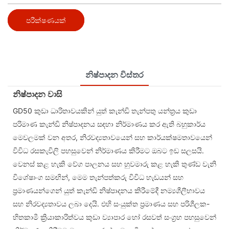
පරීක්ෂණයක්
නිෂ්පාදන විස්තර
නිෂ්පාදන වාසි
GD50 කුඩා ධාරිතාවයකින් යුත් කැන්ඩි තැන්පතු යන්ත්‍රය කුඩා
පරිමාණ කැන්ඩි නිෂ්පාදනය සඳහා නිර්මාණය කර ඇති බහුකාර්ය
මෙවලමක් වන අතර, නිරවද්‍යතාවයෙන් සහ කාර්යක්ෂමතාවයෙන්
විවිධ රසකැවිලි පහසුවෙන් නිර්මාණය කිරීමට ඔබට ඉඩ සලසයි.
වෙනස් කළ හැකි වේග පාලනය සහ හුවමාරු කළ හැකි තුණ්ඩ වැනි
විශේෂාංග සමඟින්, මෙම තැන්පත්කරු විවිධ හැඩයන් සහ
ප්‍රමාණයන්ගෙන් යුත් කැන්ඩි නිෂ්පාදනය කිරීමේදී නම්‍යශීලීභාවය
සහ නිරවද්‍යතාවය ලබා දෙයි. එහි සංයුක්ත ප්‍රමාණය සහ පරිශීලක-
හිතකාමී ක්‍රියාකාරිත්වය කුඩා ව්‍යාපාර හෝ රසවත් සංග්‍රහ පහසුවෙන්