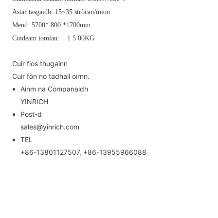
Astar tasgaidh:
1
5~
35
stròcan/mion
Meud:
57
00*
800
*1700mm
Cuideam iomlan:
1
5
0
0KG
Cuir fios thugainn
Cuir fòn no tadhail oirnn.
Ainm na Companaidh
YINRICH
Post-d
sales@yinrich.com
TEL
+86-13801127507, +86-13955966088