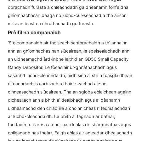
obrachadh furasta a chleachdadh ga dhèanamh foirfe dha
gnìomhachasan beaga no luchd-cur-seachad a tha airson
mìlsean blasta a chruthachadh gu furasta.
Pròifil na companaidh
’S e companaidh air thoiseach saothrachaidh a th’ annainn
ann an gnìomhachas nan siùcairean, le speisealachadh ann
an uidheamachd àrd-inbhe leithid an GD50 Small Capacity
Candy Depositor. Le fòcas air ùr-ghnàthachadh agus
sàsachd luchd-cleachdaidh, bidh sinn a’ strì ri fuasglaidhean
èifeachdach is earbsach a thoirt seachad airson
cinneasachadh siùcairean. Tha an sgioba eòlaichean againn
dìcheallach ann a bhith a’ dealbhadh agus a’ dèanamh
uidheamachd den chiad ìre a choinnicheas ri feumalachdan
ar luchd-cleachdaidh. Le bhith a’ taghadh ar bathar,
faodaidh tu earbsa a chur nar dealas do shàr-mhathas agus
coileanadh nas fheàrr. Faigh eòlas air an eadar-dhealachadh
leis an inneal-tasgaidh siùcairean ùr-nodha againn agus