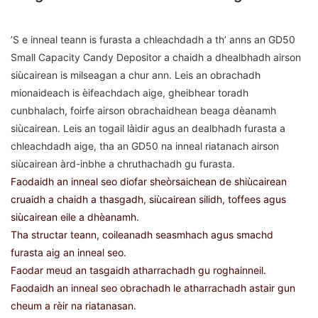
’S e inneal teann is furasta a chleachdadh a th’ anns an GD50
Small Capacity Candy Depositor a chaidh a dhealbhadh airson
siùcairean is milseagan a chur ann. Leis an obrachadh
mionaideach is èifeachdach aige, gheibhear toradh
cunbhalach, foirfe airson obrachaidhean beaga dèanamh
siùcairean. Leis an togail làidir agus an dealbhadh furasta a
chleachdadh aige, tha an GD50 na inneal riatanach airson
siùcairean àrd-inbhe a chruthachadh gu furasta.
Faodaidh an inneal seo diofar sheòrsaichean de shiùcairean
cruaidh a chaidh a thasgadh, siùcairean silidh, toffees agus
siùcairean eile a dhèanamh.
Tha structar teann, coileanadh seasmhach agus smachd
furasta aig an inneal seo.
Faodar meud an tasgaidh atharrachadh gu roghainneil.
Faodaidh an inneal seo obrachadh le atharrachadh astair gun
cheum a rèir na riatanasan.