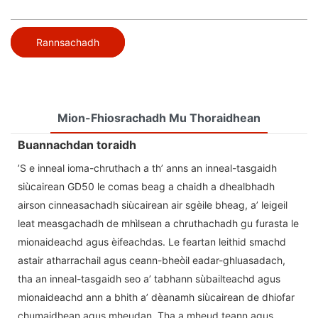
Rannsachadh
Mion-Fhiosrachadh Mu Thoraidhean
Buannachdan toraidh
’S e inneal ioma-chruthach a th’ anns an inneal-tasgaidh
siùcairean GD50 le comas beag a chaidh a dhealbhadh
airson cinneasachadh siùcairean air sgèile bheag, a’ leigeil
leat measgachadh de mhìlsean a chruthachadh gu furasta le
mionaideachd agus èifeachdas. Le feartan leithid smachd
astair atharrachail agus ceann-bheòil eadar-ghluasadach,
tha an inneal-tasgaidh seo a’ tabhann sùbailteachd agus
mionaideachd ann a bhith a’ dèanamh siùcairean de dhiofar
chumaidhean agus mheudan. Tha a mheud teann agus