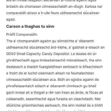
àrdaich do chomasan cinneasachaidh an-diugh. Earbsa nar
companaidh airson a h-uile feum uidheamachd siùcairean
agad.
Carson a thaghas tu sinn
Pròifil Companaidh:
Tha a’ chompanaidh againn gu sònraichte a’ dèanamh
uidheamachd siùcaireachd àrd-inbhe, a’ gabhail a-steach an
GD50 Small Capacity Candy Depositor. Le dealas do ùr-
ghnàthachadh agus innleadaireachd mionaideach, tha sinn
dealasach a thaobh fuasglaidhean earbsach is èifeachdach
a thoirt do ar luchd-ceannach airson na feumalachdan
cinneasachaidh siùcairean aca. Bidh an sgioba againn de
phroifeiseantaich eòlach a’ dèanamh cinnteach gu bheil
gach inneal air a thogail a rèir nan ìrean as àirde, le fòcas air
coileanadh, seasmhachd agus furasta an cleachdadh. Mar
stiùiriche gnìomhachais earbsach, tha sinn moiteil às a bhith