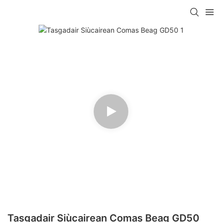
Tasgadair Siùcairean Comas Beag GD50