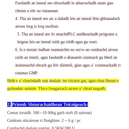
Faodaidh an inneal seo obrachadh le atharrachadh astair gun
cheum a rèir na riatanasan.
4. Tha an inneal seo air a stàladh leis an inneal fèin-ghluasadach
airson lorg is lorg molltair.
5. Tha an inneal seo fo smachd
PLC
suidheachadh prògraim a
leigeas leis an inneal ruith gu rèidh agus gu ceart.
6. Is e motair èadhair teannaichte
no servo
an cumhachd airson
ruith an inneil, agus faodaidh e dèanamh cinnteach gu bheil an
àrainneachd obrach gu lèir slàinteil, glan agus a’ coinneachadh ri
riatanas GMP.
Bidh e
a’ cleachdadh
teas
dealain
/no còcaire gas, agus chan fheum e
goileadair smùide. Tha e freagarrach airson a’ chiad tasgadh.
2.
Prìomh Shònrachaidhean Teicnigeach:
Comas toraidh:
500
~
10
00kg gach sioft
(8 uairean)
Cuideam siùcairean ri fhaighinn: 2 ~
6
g / pc
Cumhachd dealain iomlan:
8
.5KW/
380
V