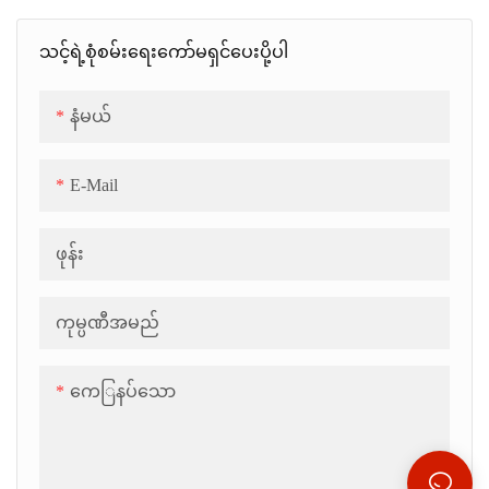
သင့်ရဲ့စုံစမ်းရေးကော်မရှင်ပေးပို့ပါ
နံမယ်
E-Mail
ဖုန်း
ကုမ္ပဏီအမည်
ကေြနပ်သော