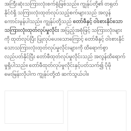
အကြီးဆုံးသကြားလုံးစက်ရုံဖြစ်သည်။ ကျွန်ုပ်တို့၏ တရုတ်
နိုင်ငံရှိ သကြားလုံးထုတ်လုပ်သည့်စက်များသည် အလွန်
ကောင်းမွန်ပါသည်။ ကျွန်ုပ်တို့သည်
တော်ဖီနှင့် ဝါးစားနိုင်သော
သကြားလုံးထုတ်လုပ်မှုလိုင်း
အပြည့်အစုံဖြင့် သကြားလုံးများ
ကို ထုတ်လုပ်ပြီး ပြုလုပ်ပေးသောကြောင့် တော်ဖီနှင့် ဝါးစားနိုင်
သောသကြားလုံးထုတ်လုပ်မှုလိုင်းများကို ထိရောက်စွာ
လည်ပတ်နိုင်ပြီး တော်ဖီထုတ်လုပ်မှုလိုင်းသည် အလွန်ထိရောက်
မှုရှိပါသည်။ တော်ဖီထုတ်လုပ်မှုလိုင်းနှင့်ပတ်သက်၍ ပိုမို
မေးမြန်းလိုပါက ကျွန်ုပ်တို့ထံ ဆက်သွယ်ပါ။