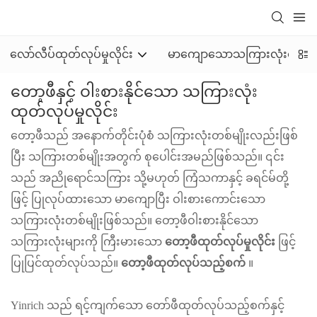
လော်လီပ်ထုတ်လုပ်မှုလိုင်း
မာကျောသောသကြားလုံးထုတ်လုပ်
တော့ဖီနှင့် ဝါးစားနိုင်သော သကြားလုံး
ထုတ်လုပ်မှုလိုင်း
တော့ဖီသည် အနောက်တိုင်းပုံစံ သကြားလုံးတစ်မျိုးလည်းဖြစ်
ပြီး သကြားတစ်မျိုးအတွက် စုပေါင်းအမည်ဖြစ်သည်။ ၎င်း
သည် အညိုရောင်သကြား သို့မဟုတ် ကြံသကာနှင့် ခရင်မ်တို့
ဖြင့် ပြုလုပ်ထားသော မာကျောပြီး ဝါးစားကောင်းသော
သကြားလုံးတစ်မျိုးဖြစ်သည်။ တော့ဖီဝါးစားနိုင်သော
သကြားလုံးများကို ကြီးမားသော
တော့ဖီထုတ်လုပ်မှုလိုင်း
ဖြင့်
ပြုပြင်ထုတ်လုပ်သည်။
တော့ဖီထုတ်လုပ်သည့်စက်
။
Yinrich သည် ရင့်ကျက်သော တော်ဖီထုတ်လုပ်သည့်စက်နှင့်